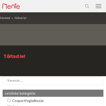
Főoldal
Töltsd le!
Töltsd le!
Letöltési kategória
Csoportfoglalkozás