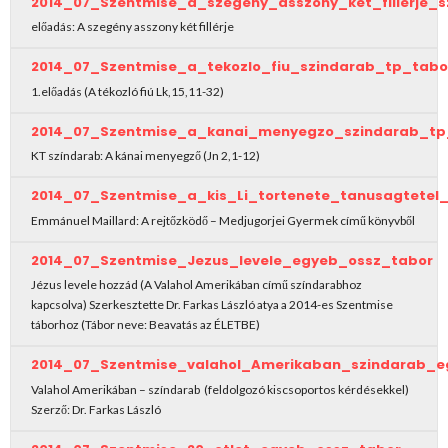
2014_07_Szentmise_a_szegeny_asszony_ket_fillerje_
előadás: A szegény asszony két fillérje
2014_07_Szentmise_a_tekozlo_fiu_szindarab_tp_tabo
1.előadás (A tékozló fiú Lk,15,11-32)
2014_07_Szentmise_a_kanai_menyegzo_szindarab_tp
KT színdarab: A kánai menyegző (Jn 2,1-12)
2014_07_Szentmise_a_kis_Li_tortenete_tanusagtetel
Emmánuel Maillard: A rejtőzködő – Medjugorjei Gyermek című könyvből
2014_07_Szentmise_Jezus_levele_egyeb_ossz_tabor
Jézus levele hozzád (A Valahol Amerikában című színdarabhoz
kapcsolva) Szerkesztette Dr. Farkas László atya a 2014-es Szentmise
táborhoz (Tábor neve: Beavatás az ÉLETBE)
2014_07_Szentmise_valahol_Amerikaban_szindarab_e
Valahol Amerikában – színdarab (feldolgozó kiscsoportos kérdésekkel)
Szerző: Dr. Farkas László