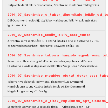
Galga értéktár (Lelki ív, feladatokkal) Szentmise, mint téma feldolgozása
2014_07_Szentmise_a_tabor_dinamikaja_lelkiiv_dd_t
Dél-Dunamenti régiós ifjúsági tábor – a központi lelki ívhez kiegészítés
Ignácz Annától
2014_07_Szentmise_lelkiiv_lelkiiv_ossz_tabor
A Szentmiséről szóló TÁBOR LELKI ÍVE Írta Dr. Farkas László atya a 2014-
es Szentmise táborhoz (Tábor neve: Beavatás az ÉLETBE)
2014_07_Szentmise_taborra_hangolo_egyeb_ossz_ta
Szentmise táborra hangoló előadás részletek, napi felirattal Farkas
László atya előadása alapján összeállították: Varga Ilona és Valcsák Réka
2014_07_Szentmise_meghivo_plakat_dekor_ossz_tabo
Táborra hívó plakátok: Ipolymenti, Tiszamenti, Zagyvamenti
Nagyboldogasszony Közösség Reklámvideó: Dél-Dunamenti
Nagyboldogasszony Közösség
2014_07_Szentmise_a_titok_kapujaban_ppt_eloadas_
Szerző: Kis Domonkos László Mi a titok? – A titok kapujában PDF