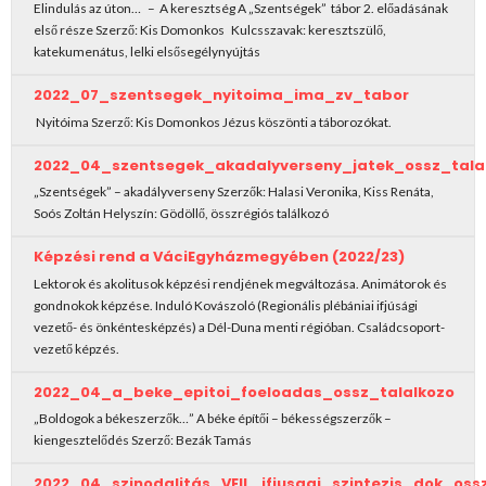
Elindulás az úton… – A keresztség A „Szentségek” tábor 2. előadásának
első része Szerző: Kis Domonkos Kulcsszavak: keresztszülő,
katekumenátus, lelki elsősegélynyújtás
2022_07_szentsegek_nyitoima_ima_zv_tabor
Nyitóima Szerző: Kis Domonkos Jézus köszönti a táborozókat.
2022_04_szentsegek_akadalyverseny_jatek_ossz_tala
„Szentségek” – akadályverseny Szerzők: Halasi Veronika, Kiss Renáta,
Soós Zoltán Helyszín: Gödöllő, összrégiós találkozó
Képzési rend a VáciEgyházmegyében (2022/23)
Lektorok és akolitusok képzési rendjének megváltozása. Animátorok és
gondnokok képzése. Induló Kovászoló (Regionális plébániai ifjúsági
vezető- és önkéntesképzés) a Dél-Duna menti régióban. Családcsoport-
vezető képzés.
2022_04_a_beke_epitoi_foeloadas_ossz_talalkozo
„Boldogok a békeszerzők…” A béke építői – békességszerzők –
kiengesztelődés Szerző: Bezák Tamás
2022_04_szinodalitás_VEIL_ifjusagi_szintezis_dok_os