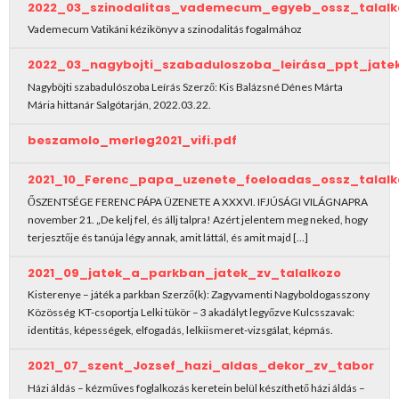
2022_03_szinodalitas_vademecum_egyeb_ossz_talalk
Vademecum Vatikáni kézikönyv a szinodalitás fogalmához
2022_03_nagybojti_szabaduloszoba_leirása_ppt_jat
Nagyböjti szabadulószoba Leírás Szerző: Kis Balázsné Dénes Márta
Mária hittanár Salgótarján, 2022.03.22.
beszamolo_merleg2021_vifi.pdf
2021_10_Ferenc_papa_uzenete_foeloadas_ossz_talalk
ŐSZENTSÉGE FERENC PÁPA ÜZENETE A XXXVI. IFJÚSÁGI VILÁGNAPRA
november 21. „De kelj fel, és állj talpra! Azért jelentem meg neked, hogy
terjesztője és tanúja légy annak, amit láttál, és amit majd […]
2021_09_jatek_a_parkban_jatek_zv_talalkozo
Kisterenye – játék a parkban Szerző(k): Zagyvamenti Nagyboldogasszony
Közösség KT-csoportja Lelki tükör – 3 akadályt legyőzve Kulcsszavak:
identitás, képességek, elfogadás, lelkiismeret-vizsgálat, képmás.
2021_07_szent_Jozsef_hazi_aldas_dekor_zv_tabor
Házi áldás – kézműves foglalkozás keretein belül készíthető házi áldás –