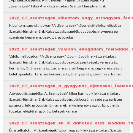
„Ajándékok Istentől! Mind nekem? – Igen!” A szentségek – a
„Szentségek” tábor 4 lelkészi előadása Szerző: Hümpfner Erik
2022_07_szentsegek_kibontom_vagy_otthagyom_foel
Kibontom, vagy otthagyom? A „Szentségek” tábor első lelkészi előadása
Szerző: Hümpfner Erik Kulcsszavak: ajándék, üdvösség, ingyenesség,
szentség, kegyelem, beavatás, gyógyulás
2022_07_szentsegek_valoban_elfogadom_foeloadas_
Valóban elfogadom? A „Szentségek” tábor második lelkészi előadása
Szerző: Hümpfner Erik Kulcsszavak: beavató szentségek, keresztség,
bérmálás, Oltáriszentség, Eucharisztia, jel, kegyelem, vágykeresztség, a
Lélek ajándékai, karizma, kenyértörés, átlényegülés, Szentmise, forrás
2022_07_szentsegek_a_gyogyulas_ajandekai_foeload
A gyógyulás ajándékai A „Szentségek” tábor harmadik lelkészi előadása
Szerző: Hümpfner Erik Kulcsszavak: bűn, bűnbocsánat, sebzettség, Isten
parancsa, lelki gyógyulás, önismeret, lelkiismeretvizsgálat, bánat, erős
fogadás, elégtétel, gyónás, betegek kenete
2022_07_szentsegek_en_is_adhatok_ossz_eloadas_ta
Én is adhatok … A „Szentségek” tábor negyedik lelkészi előadása Szerző: