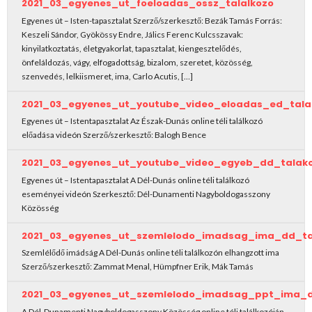
2021_03_egyenes_ut_foeloadas_ossz_talalkozo
Egyenes út – Isten-tapasztalat Szerző/szerkesztő: Bezák Tamás Forrás:
Keszeli Sándor, Gyökössy Endre, Jálics Ferenc Kulcsszavak:
kinyilatkoztatás, életgyakorlat, tapasztalat, kiengesztelődés,
önfeláldozás, vágy, elfogadottság, bizalom, szeretet, közösség,
szenvedés, lelkiismeret, ima, Carlo Acutis, […]
2021_03_egyenes_ut_youtube_video_eloadas_ed_tala
Egyenes út – Istentapasztalat Az Észak-Dunás online téli találkozó
előadása videón Szerző/szerkesztő: Balogh Bence
2021_03_egyenes_ut_youtube_video_egyeb_dd_talak
Egyenes út – Istentapasztalat A Dél-Dunás online téli találkozó
eseményei videón Szerkesztő: Dél-Dunamenti Nagyboldogasszony
Közösség
2021_03_egyenes_ut_szemlelodo_imadsag_ima_dd_ta
Szemlélődő imádság A Dél-Dunás online téli találkozón elhangzott ima
Szerző/szerkesztő: Zammat Menal, Hümpfner Erik, Mák Tamás
2021_03_egyenes_ut_szemlelodo_imadsag_ppt_ima_d
A Dél-Dunamenti Nagyboldogasszony Közösség online téli találkozóján