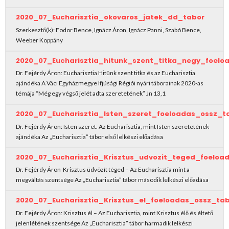
2020_07_Eucharisztia_okovaros_jatek_dd_tabor
Szerkesztő(k): Fodor Bence, Ignácz Áron, Ignácz Panni, Szabó Bence,
Weeber Koppány
2020_07_Eucharisztia_hitunk_szent_titka_negy_foel
Dr. Fejérdy Áron: Eucharisztia Hitünk szent titka és az Eucharisztia
ajándéka A Váci Egyházmegye Ifjúsági Régiói nyári táborainak 2020-as
témája “Még egy végső jelét adta szeretetének” Jn 13,1
2020_07_Eucharisztia_Isten_szeret_foeloadas_ossz_t
Dr. Fejérdy Áron: Isten szeret. Az Eucharisztia, mint Isten szeretetének
ajándéka Az „Eucharisztia” tábor első lelkészi előadása
2020_07_Eucharisztia_Krisztus_udvozit_teged_foeloa
Dr. Fejérdy Áron Krisztus üdvözít téged – Az Eucharisztia mint a
megváltás szentsége Az „Eucharisztia” tábor második lelkészi előadása
2020_07_Eucharisztia_Krisztus_el_foeloadas_ossz_ta
Dr. Fejérdy Áron: Krisztus él – Az Eucharisztia, mint Krisztus élő és éltető
jelenlétének szentsége Az „Eucharisztia” tábor harmadik lelkészi