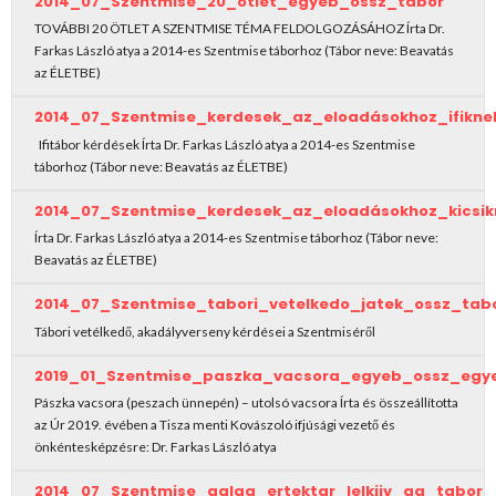
2014_07_Szentmise_20_otlet_egyeb_ossz_tabor
TOVÁBBI 20 ÖTLET A SZENTMISE TÉMA FELDOLGOZÁSÁHOZ Írta Dr.
Farkas László atya a 2014-es Szentmise táborhoz (Tábor neve: Beavatás
az ÉLETBE)
2014_07_Szentmise_kerdesek_az_eloadásokhoz_ifikne
Ifitábor kérdések Írta Dr. Farkas László atya a 2014-es Szentmise
táborhoz (Tábor neve: Beavatás az ÉLETBE)
2014_07_Szentmise_kerdesek_az_eloadásokhoz_kicsik
Írta Dr. Farkas László atya a 2014-es Szentmise táborhoz (Tábor neve:
Beavatás az ÉLETBE)
2014_07_Szentmise_tabori_vetelkedo_jatek_ossz_tab
Tábori vetélkedő, akadályverseny kérdései a Szentmiséről
2019_01_Szentmise_paszka_vacsora_egyeb_ossz_egy
Pászka vacsora (peszach ünnepén) – utolsó vacsora Írta és összeállította
az Úr 2019. évében a Tisza menti Kovászoló ifjúsági vezető és
önkéntesképzésre: Dr. Farkas László atya
2014_07_Szentmise_galga_ertektar_lelkiiv_ga_tabor