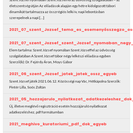
életszentség útján Az előadások alapján egy hétre kidolgozott tábori
dinamikát tartalmazza az összrégiós lelki ív, napi lebontásban
szerepelnek a napi […]
2021_07_szent_Jozsef_tema_es_esemenyösszegzo_os
2021_07_szent_Jozsef_szent_Jozsef_nyomaban_negy
Elem tartalma: Szent József nyomában Szent Józseffel az üdvösség
szolgálatában A Szent József tábor négy lelkészi előadása egyben
Szerző(k): Dr. Fejérdy Áron, Moys Gábor
2021_06_szent_Jozsef_jatek_jatek_ossz_egyeb
Szent József játék 2021.06.12. Közösségi nap Vác, Hétkápolna Szerzők:
Pintér Lilla, Soós Zoltán
2021_05_hozzajarulo_nyilatkozat_adatkezeleshez_do
Új, illetve meglévő regisztráció esetén hozzájáruló nyilatkozat
adatkezeléshez, pdf formátumban
2021_meghivo_kuratoriumi_pdf_dok_egyeb