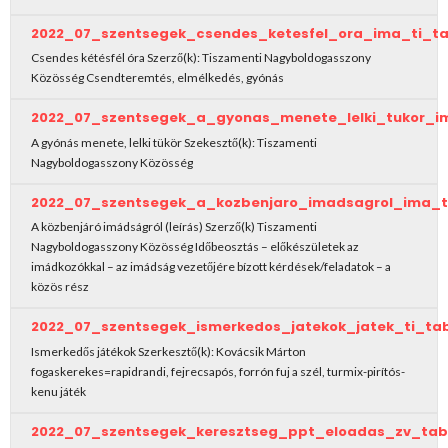
2022_07_szentsegek_csendes_ketesfel_ora_ima_ti_t
Csendes kétésfél óra Szerző(k): Tiszamenti Nagyboldogasszony
Közösség Csendteremtés, elmélkedés, gyónás
2022_07_szentsegek_a_gyonas_menete_lelki_tukor_i
A gyónás menete, lelki tükör Szekesztő(k): Tiszamenti
Nagyboldogasszony Közösség
2022_07_szentsegek_a_kozbenjaro_imadsagrol_ima_t
A közbenjáró imádságról (leírás) Szerző(k) Tiszamenti
Nagyboldogasszony Közösség Időbeosztás – előkészületek az
imádkozókkal – az imádság vezetőjére bízott kérdések/feladatok – a
közös rész
2022_07_szentsegek_ismerkedos_jatekok_jatek_ti_ta
Ismerkedős játékok Szerkesztő(k): Kovácsik Márton
fogaskerekes=rapidrandi, fejrecsapós, forrón fuj a szél, turmix-pirítós-
kenu játék
2022_07_szentsegek_keresztseg_ppt_eloadas_zv_tab