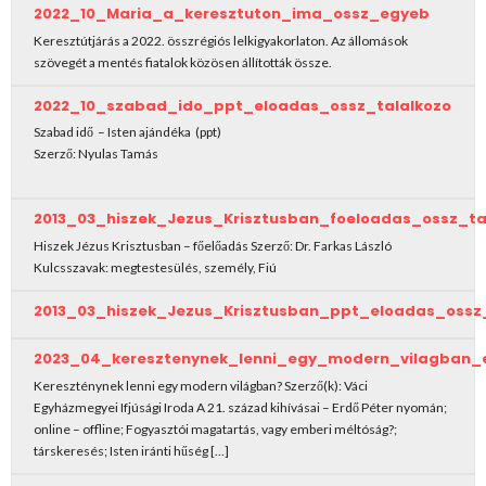
2022_10_Maria_a_keresztuton_ima_ossz_egyeb
2023
Keresztútjárás a 2022. összrégiós lelkigyakorlaton. Az állomások
szövegét a mentés fiatalok közösen állították össze.
2022_10_szabad_ido_ppt_eloadas_ossz_talalkozo
Szabad idő – Isten ajándéka (ppt)
Szerző: Nyulas Tamás
2013_03_hiszek_Jezus_Krisztusban_foeloadas_ossz_ta
Hiszek Jézus Krisztusban – főelőadás Szerző: Dr. Farkas László
Kulcsszavak: megtestesülés, személy, Fiú
2013_03_hiszek_Jezus_Krisztusban_ppt_eloadas_ossz_
2023_04_keresztenynek_lenni_egy_modern_vilagban_e
Kereszténynek lenni egy modern világban? Szerző(k): Váci
Egyházmegyei Ifjúsági Iroda A 21. század kihívásai – Erdő Péter nyomán;
online – offline; Fogyasztói magatartás, vagy emberi méltóság?;
társkeresés; Isten iránti hűség […]