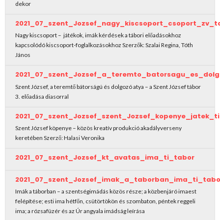
dekor
2021_07_szent_Jozsef_nagy_kiscsoport_csoport_zv_t
Nagy kiscsoport – játékok, imák kérdések a tábori előadásokhoz
kapcsolódó kiscsoport-foglalkozásokhoz Szerzők: Szalai Regina, Tóth
János
2021_07_szent_Jozsef_a_teremto_batorsagu_es_dol
Szent József, a teremtő bátorságú és dolgozó atya – a Szent József tábor
3. előadása diasorral
2021_07_szent_Jozsef_szent_Jozsef_kopenye_jatek_t
Szent József köpenye – közös kreatív produkció akadályverseny
keretében Szerző: Halasi Veronika
2021_07_szent_Jozsef_kt_avatas_ima_ti_tabor
2021_07_szent_Jozsef_imak_a_taborban_ima_ti_tabo
Imák a táborban – a szentségimádás közös része; a közbenjáró imaest
felépítése; esti ima hétfőn, csütörtökön és szombaton, péntek reggeli
ima; a rózsafüzér és az Úr angyala imádság leírása