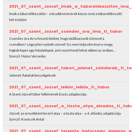
2021_07_szent_Jozsef_imak_a_taborelokesziton_ima_
Imák a táborelőkészítőn – a kisebb testvérek közös imái a táborelőkészítő
két estéjén
2021_07_szent_Jozsef_csendes_ora_ima_ti_tabor
Csendes óra Arra hívunk titeket, hogy találkozzunk Istennel a
csendben! Légy jelen nyitott szívvel! Ez nem teljesítményre megy,
fogtok kapni egy feladatlapot, ami vezérfonál lehet ebben az órában…
Szerző: Halasi Veronika
2021_07_szent_Jozsef_tabori_jelenet_szindarab_ti_ta
Jelenet: fiatalok beszélgetnek
2021_07_szent_Jozsef_lelkiiv_lelkiiv_ti_tabor
A Szent József tábor lelkiívének tiszás adaptációja.
2021_07_szent_Jozsef_a_tiszta_atya_eloadas_ti_tab
József, az árnyékként kísérő atya – a tiszta atya – a 4. előadás adaptációja
Szerző: Kovácsik Antal
2021_07_szent_Jozsef_teremto_batorsagu_dolgozo_a