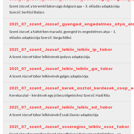
Szent József, a teremtő bátorságú dolgozó apa – 3. előadás adaptációja
Szerző: Serfőző Balázs
2021_07_szent_Jozsef_gyenged_engedelmes_atya_el
Szent József, a háttérben maradó, gyengéd és engedelmes atya – 1.
előadás adaptációja Szerző: Varga Ildikó
2021_07_szent_Jozsef_lelkiiv_lelkiiv_ip_tabor
A Szent József tábor lelkiívének ipolyos adaptációja.
2021_07_szent_Jozsef_lelkiv_lelkiiv_ga_tabor
A Szent József tábor lelkiívének galgás adaptációja.
2021_07_szent_Jozsef_kerek_asztal_kerdesek_csop_
Kerekasztal – kérdések egy jó beszélgetéshez Szerző: Hadi Rita
2021_07_szent_Jozsef_lelkiiv_lelkiv_ed_tabor
A Szent József tábor lelkiívánek Észak.Dunás adaptációja
2021_07_szent_Jozsef_osszregios_lelkiiv_ossz_tabor
Szent József nyomában Szent Józseffel az üdvösség szolgálatában – az