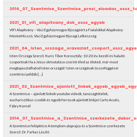
2014_07_Szentmise_Szentmise_prezi_eloadas_ossz_t
2021_01_vifi_alapitvany_dok_ossz_egyeb
VIFI Alapítvány – Váci Egyházmegye Ifjúságáért a Fiatalokkal Alapítvány
MenteMisszó, Váci Egyházmegyei Ifjúsági Lelkészség
2021_04_Isten_orszaga_oravazlat_csoport_ossz_egy
Isten Országa Szerző: Kuris Tibor Korosztály: 10-20 év, kezdő és haladó
csoportnak Ha a Jézus útmutatása szerint éled az életed, már most
megtapasztalhatod Isten országát! Isten országának összefüggései
szentírási példák […]
2021_02_Szentmise_ajanlott_linkek_egyeb_egyeb_egy
A Szentmise – ajánlott linkek youtube videók, tanúságtételek,
eucharisztikus csodák és egyéb források ajánlott linkjei Carlo Acutis,
Fábry Kornél
2014_07_Szentmise_a_Szentmise_szerkezete_dekor_o
A Szentmise felépítése A templom alaprajza és a Szentmise szerkezete
Szerző: Dr. Farkas László