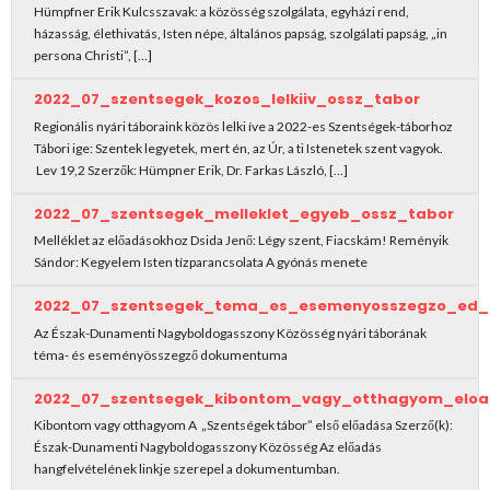
Hümpfner Erik Kulcsszavak: a közösség szolgálata, egyházi rend,
házasság, élethivatás, Isten népe, általános papság, szolgálati papság, „in
persona Christi”, […]
2022_07_szentsegek_kozos_lelkiiv_ossz_tabor
Regionális nyári táboraink közös lelki íve a 2022-es Szentségek-táborhoz
Tábori ige: Szentek legyetek, mert én, az Úr, a ti Istenetek szent vagyok.
Lev 19,2 Szerzők: Hümpner Erik, Dr. Farkas László, […]
2022_07_szentsegek_melleklet_egyeb_ossz_tabor
Melléklet az előadásokhoz Dsida Jenő: Légy szent, Fiacskám! Reményik
Sándor: Kegyelem Isten tízparancsolata A gyónás menete
2022_07_szentsegek_tema_es_esemenyosszegzo_ed_
Az Észak-Dunamenti Nagyboldogasszony Közösség nyári táborának
téma- és eseményösszegző dokumentuma
2022_07_szentsegek_kibontom_vagy_otthagyom_elo
Kibontom vagy otthagyom A „Szentségek tábor” első előadása Szerző(k):
Észak-Dunamenti Nagyboldogasszony Közösség Az előadás
hangfelvételének linkje szerepel a dokumentumban.