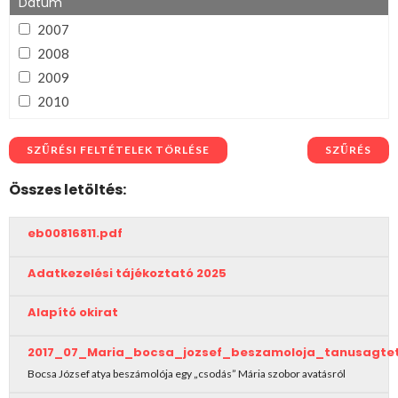
Összerégiós
Dátum
Tisza
2007
Zagyva
2008
2009
2010
2011
2012
SZŰRÉSI FELTÉTELEK TÖRLÉSE
SZŰRÉS
2013
Összes letöltés:
2014
2015
eb00816811.pdf
2016
2017
Adatkezelési tájékoztató 2025
2018
Alapító okirat
2019
2020
2017_07_Maria_bocsa_jozsef_beszamoloja_tanusagte
2021
Bocsa József atya beszámolója egy „csodás” Mária szobor avatásról
2022