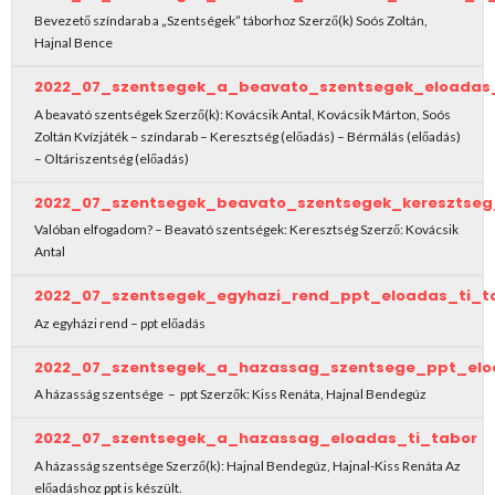
Bevezető színdarab a „Szentségek” táborhoz Szerző(k) Soós Zoltán,
Hajnal Bence
2022_07_szentsegek_a_beavato_szentsegek_eloadas_
A beavató szentségek Szerző(k): Kovácsik Antal, Kovácsik Márton, Soós
Zoltán Kvízjáték – színdarab – Keresztség (előadás) – Bérmálás (előadás)
– Oltáriszentség (előadás)
2022_07_szentsegek_beavato_szentsegek_keresztseg
Valóban elfogadom? – Beavató szentségek: Keresztség Szerző: Kovácsik
Antal
2022_07_szentsegek_egyhazi_rend_ppt_eloadas_ti_t
Az egyházi rend – ppt előadás
2022_07_szentsegek_a_hazassag_szentsege_ppt_elo
A házasság szentsége – ppt Szerzők: Kiss Renáta, Hajnal Bendegúz
2022_07_szentsegek_a_hazassag_eloadas_ti_tabor
A házasság szentsége Szerző(k): Hajnal Bendegúz, Hajnal-Kiss Renáta Az
előadáshoz ppt is készült.