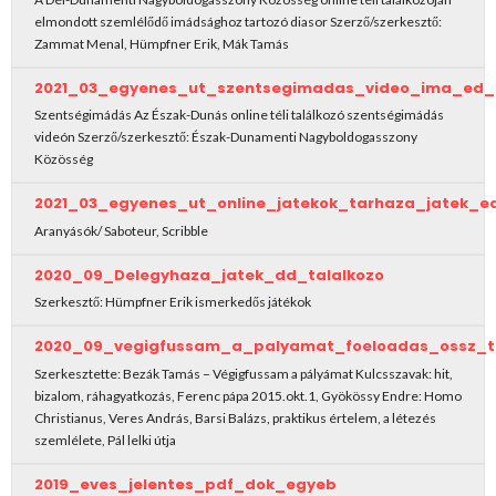
elmondott szemlélődő imádsághoz tartozó diasor Szerző/szerkesztő:
Zammat Menal, Hümpfner Erik, Mák Tamás
2021_03_egyenes_ut_szentsegimadas_video_ima_ed_t
Szentségimádás Az Észak-Dunás online téli találkozó szentségimádás
videón Szerző/szerkesztő: Észak-Dunamenti Nagyboldogasszony
Közösség
2021_03_egyenes_ut_online_jatekok_tarhaza_jatek_ed
Aranyásók/ Saboteur, Scribble
2020_09_Delegyhaza_jatek_dd_talalkozo
Szerkesztő: Hümpfner Erik ismerkedős játékok
2020_09_vegigfussam_a_palyamat_foeloadas_ossz_t
Szerkesztette: Bezák Tamás – Végigfussam a pályámat Kulcsszavak: hit,
bizalom, ráhagyatkozás, Ferenc pápa 2015.okt.1, Gyökössy Endre: Homo
Christianus, Veres András, Barsi Balázs, praktikus értelem, a létezés
szemlélete, Pál lelki útja
2019_eves_jelentes_pdf_dok_egyeb