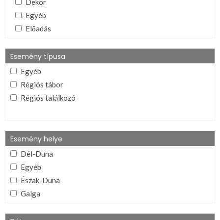
Dekor
Egyéb
Előadás
Ének/zene
Eszközleírás
Esemény típusa
Ima
Egyéb
Játék
Régiós tábor
Lelkészség és régiói dokumentumai
Régiós találkozó
Lelkiív
Mutogatós (ének, tánc, stb.)
Program
Esemény helye
Tanúságtétel
Dél-Duna
Téma és esemény összegző
Egyéb
VIFI alapítvány dokumentumai
Észak-Duna
Galga
Ipoly