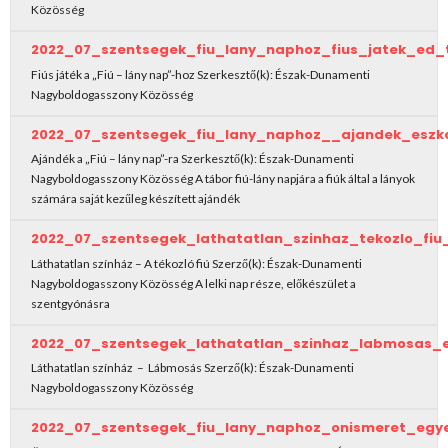
Közösség
2022_07_szentsegek_fiu_lany_naphoz_fius_jatek_ed_
Fiús játék a „Fiú – lány nap”-hoz Szerkesztő(k): Észak-Dunamenti
Nagyboldogasszony Közösség
2022_07_szentsegek_fiu_lany_naphoz__ajandek_eszk
Ajándék a „Fiú – lány nap”-ra Szerkesztő(k): Észak-Dunamenti
Nagyboldogasszony Közösség A tábor fiú-lány napjára a fiúk által a lányok
számára saját kezűleg készített ajándék
2022_07_szentsegek_lathatatlan_szinhaz_tekozlo_fi
Láthatatlan színház – A tékozló fiú Szerző(k): Észak-Dunamenti
Nagyboldogasszony Közösség A lelki nap része, előkészület a
szentgyónásra
2022_07_szentsegek_lathatatlan_szinhaz_labmosas_
Láthatatlan színház – Lábmosás Szerző(k): Észak-Dunamenti
Nagyboldogasszony Közösség
2022_07_szentsegek_fiu_lany_naphoz_onismeret_egy