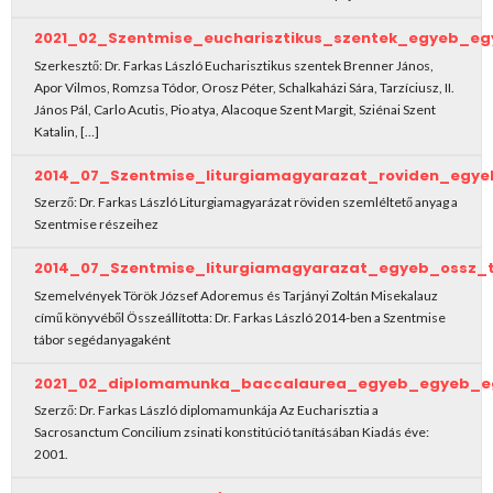
2021_02_Szentmise_eucharisztikus_szentek_egyeb_e
Szerkesztő: Dr. Farkas László Eucharisztikus szentek Brenner János,
Apor Vilmos, Romzsa Tódor, Orosz Péter, Schalkaházi Sára, Tarzíciusz, II.
János Pál, Carlo Acutis, Pio atya, Alacoque Szent Margit, Sziénai Szent
Katalin, […]
2014_07_Szentmise_liturgiamagyarazat_roviden_egye
Szerző: Dr. Farkas László Liturgiamagyarázat röviden szemléltető anyag a
Szentmise részeihez
2014_07_Szentmise_liturgiamagyarazat_egyeb_ossz_
Szemelvények Török József Adoremus és Tarjányi Zoltán Misekalauz
című könyvéből Összeállította: Dr. Farkas László 2014-ben a Szentmise
tábor segédanyagaként
2021_02_diplomamunka_baccalaurea_egyeb_egyeb_e
Szerző: Dr. Farkas László diplomamunkája Az Eucharisztia a
Sacrosanctum Concilium zsinati konstitúció tanításában Kiadás éve:
2001.