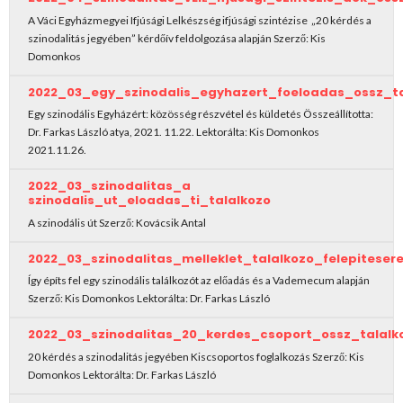
A Váci Egyházmegyei Ifjúsági Lelkészség ifjúsági szintézise „20 kérdés a
szinodalitás jegyében” kérdőív feldolgozása alapján Szerző: Kis
Domonkos
2022_03_egy_szinodalis_egyhazert_foeloadas_ossz_ta
Egy szinodális Egyházért: közösség részvétel és küldetés Összeállította:
Dr. Farkas László atya, 2021. 11.22. Lektorálta: Kis Domonkos
2021.11.26.
2022_03_szinodalitas_a
szinodalis_ut_eloadas_ti_talalkozo
A szinodális út Szerző: Kovácsik Antal
2022_03_szinodalitas_melleklet_talalkozo_felepitese
Így építs fel egy szinodális találkozót az előadás és a Vademecum alapján
Szerző: Kis Domonkos Lektorálta: Dr. Farkas László
2022_03_szinodalitas_20_kerdes_csoport_ossz_talalk
20 kérdés a szinodalitás jegyében Kiscsoportos foglalkozás Szerző: Kis
Domonkos Lektorálta: Dr. Farkas László