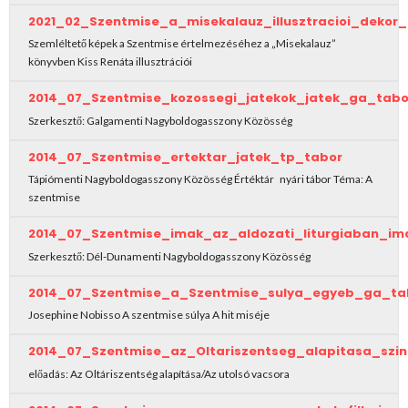
2021_02_Szentmise_a_misekalauz_illusztracioi_deko
Szemléltető képek a Szentmise értelmezéséhez a „Misekalauz”
könyvben Kiss Renáta illusztrációi
2014_07_Szentmise_kozossegi_jatekok_jatek_ga_tabo
Szerkesztő: Galgamenti Nagyboldogasszony Közösség
2014_07_Szentmise_ertektar_jatek_tp_tabor
Tápiómenti Nagyboldogasszony Közösség Értéktár nyári tábor Téma: A
szentmise
2014_07_Szentmise_imak_az_aldozati_liturgiaban_i
Szerkesztő: Dél-Dunamenti Nagyboldogasszony Közösség
2014_07_Szentmise_a_Szentmise_sulya_egyeb_ga_ta
Josephine Nobisso A szentmise súlya A hit miséje
2014_07_Szentmise_az_Oltariszentseg_alapitasa_szi
előadás: Az Oltáriszentség alapítása/Az utolsó vacsora