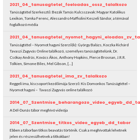
2021_04_tanusagtetel_foeloadas_ossz_talalkozo
Tanúságtétel Szerkesztő: Bezák Tamás Kulcsszavak: Magyar Katolikus
Lexikon, Tomka Ferenc, Alessandro Maffiolini Keszeli Sándor, a témával
foglalkozó média
2021_04_tanusagtetel_nyomot_hagyni_eloadas_zv_ta
Tanúságtétel – Nyomot hagyni Szerző(k): György Balázs, Koczka Richárd
Tavaszi Zagyvás Online találkozó, személyes tanúságtételünk, Dr.
Csókay András, Kovács Ákos, Anthony Hopkins, Pierce Brosnan, J.R.R.
Tolkien, Simone Biles, Mel Gibson, […]
2021_04_tanusagtetel_ima_zv_talalkozo
Reggeli ima, kiscsoport kezdőimája Szerző: Kis Domonkos Tanúságtétel –
Nyomot hagyni – Tavaszi Zagyvás online találkozó
2014_07_Szentmise_beharangozo_video_egyeb_dd_ta
A Dél-Dunás tábor meghívó videója
2014_07_Szentmise_titkos_video_egyeb_dd_tabor
Ebben a táborban titkos beavatás történik. Csak a meghívottak lehetnek
jelen és részesülhetnek a titkokban!