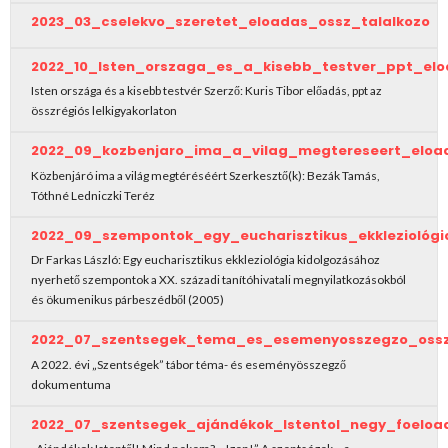
2023_03_cselekvo_szeretet_eloadas_ossz_talalkozo
2022_10_Isten_orszaga_es_a_kisebb_testver_ppt_el
Isten országa és a kisebb testvér Szerző: Kuris Tibor előadás, ppt az
összrégiós lelkigyakorlaton
2022_09_kozbenjaro_ima_a_vilag_megtereseert_eloa
Közbenjáró ima a világ megtéréséért Szerkesztő(k): Bezák Tamás,
Tóthné Ledniczki Teréz
2022_09_szempontok_egy_eucharisztikus_ekkleziológ
Dr Farkas László: Egy eucharisztikus ekkleziológia kidolgozásához
nyerhető szempontok a XX. századi tanítóhivatali megnyilatkozásokból
és ökumenikus párbeszédből (2005)
2022_07_szentsegek_tema_es_esemenyosszegzo_oss
A 2022. évi „Szentségek” tábor téma- és eseményösszegző
dokumentuma
2022_07_szentsegek_ajándékok_Istentol_negy_foeloa