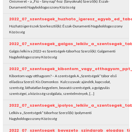
Önismeret – a „Fiú – lány nap”-hoz (lányoknak) Szerző(k): Észak-
Dunamenti Nagyboldogasszony Közösség
2022_07_szentsegek_huzhato_igeresz_egyeb_ed_tab
Húzható igerészek Szerkesztő(k): Észak-Dunamenti Nagyboldogasszony
Közösség
2022_07_szentsegek_galgas_lelkiiv_a_szentsegek_tab
Galgás lelki ív a 2022-es Szentségek-táborhoz Szerző(k): Galgamenti
Nagyboldogasszony Közösség
2022_07_szentsegek_kibontom_vagy_otthagyom_ppt_
Kibontom vagy otthagyom? – A szentségek A „Szentségek” tábor első
előadása Szerző: Kis Domonkos Kulcsszavak: ajándék, kapcsolat,
szentség, láthatatlan kegyelem, beavató szentségek, a gyógyulás
szentségei, a közösség szolgálata, szentelmények, […]
2022_07_szentsegek_ipolyos_lelkiiv_a_szentsegek_tab
Lelkiív a „Szentségek” táborhoz Szerző(k): Ipolymenti
Nagyboldogasszony Közösség
2022_07_szentsegek_bevezeto_szindarab_eloadas_ti