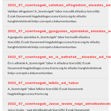
2022_07_szentsegek_valoban_elfogadom_eloadas_ed
Valóban elfogadom? A „Szentségek” tábor második előadása Szerző(k):
Észak-Dunamenti Nagyboldogasszony Közösség Az előadás
hangfelvételének linkje szerepel a dokumentumban.
2022_07_szentsegek_gyogyulas_ajandekai_eloadas_e
A gyógyulás ajándékai A „Szentségek” tábor harmadik előadása
Szerző(k): Észak-Dunamenti Nagyboldogasszony Közösség Az előadás
hangfelvételének linkje szerepel a dokumentumban.
2022_07_szentsegek_en_is_adhatok__eloadas_ed_ta
Én is adhatok A „Szentségek” tábor 4. előadása Szerző(k): Észak-
Dunamenti Nagyboldogasszony Közösség Az előadás hangfelvételének
linkje szerepel a dokumentumban.
2022_07_szentsegek_lelkiiv_ed_tabor
A „Szentségek” tábor lelkiíve Szerző(k): Észak-Dunamenti
Nagyboldogasszony Közösség
2022_07_szentsegek_Jezus_levele_napi_elmelkedese
Jézus levele – napi elmélkedések Szerző(k): Észak-Dunamenti