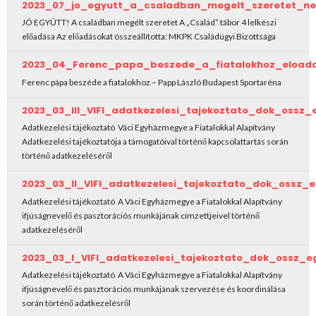
2023_07_jo_egyutt_a_csaladban_megelt_szeretet_ne
JÓ EGYÜTT! A családban megélt szeretet A „Család” tábor 4 lelkészi
előadása Az előadásokat összeállította: MKPK Családügyi Bizottsága
2023_04_Ferenc_papa_beszede_a_fiatalokhoz_eload
Ferenc pápa beszéde a fiatalokhoz – Papp László Budapest Sportaréna
2023_03_III_VIFI_adatkezelesi_tajekoztato_dok_ossz_
Adatkezelési tájékoztató Váci Egyházmegye a Fiatalokkal Alapítvány
Adatkezelési tajékoztatója a támogatóival történő kapcsolattartás során
történő adatkezeléséről
2023_03_II_VIFI_adatkezelesi_tajekoztato_dok_ossz_
Adatkezelési tájékoztató A Váci Egyházmegye a Fiatalokkal Alapítvány
ifjúságnevelő és pasztorációs munkájának címzettjeivel történő
adatkezeléséről
2023_03_I_VIFI_adatkezelesi_tajekoztato_dok_ossz_e
Adatkezelési tájékoztató A Váci Egyházmegye a Fiatalokkal Alapítvány
ifjúságnevelő és pasztorációs munkájának szervezése és koordinálása
során történő adatkezelésről