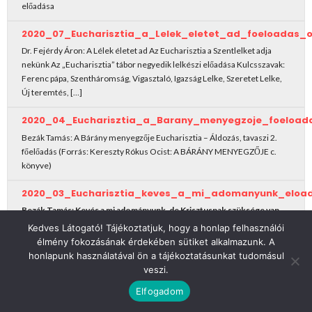
előadása
2020_07_Eucharisztia_a_Lelek_eletet_ad_foeloadas_
Dr. Fejérdy Áron: A Lélek életet ad Az Eucharisztia a Szentlelket adja
nekünk Az „Eucharisztia” tábor negyedik lelkészi előadása Kulcsszavak:
Ferenc pápa, Szentháromság, Vigasztaló, Igazság Lelke, Szeretet Lelke,
Új teremtés, […]
2020_04_Eucharisztia_a_Barany_menyegzoje_foeloada
Bezák Tamás: A Bárány menyegzője Eucharisztia – Áldozás, tavaszi 2.
főelőadás (Forrás: Kereszty Rókus Ocist: A BÁRÁNY MENYEGZŐJE c.
könyve)
2020_03_Eucharisztia_keves_a_mi_adomanyunk_eload
Bezák Tamás:
Kevés a mi adományunk, de Krisztusnak szüksége van
erre a kevésre!
Kedves Látogató! Tájékoztatjuk, hogy a honlap felhasználói
Eucharisztia, oltár, adomány, áldozat, élet, étel, kenyér, bor,felajánlás,
élmény fokozásának érdekében sütiket alkalmazunk. A
ajándék, ima, a kenyér megtörése, áldozás, mise
honlapunk használatával ön a tájékoztatásunkat tudomásul
veszi.
2019_10_mindenunk_amink_van_Istene_foeloadas_ossz
Elfogadom
Mindenünk, amink van, Istené… Visszaadhatunk valamit? – főelőadás
Szerző/szerkesztő: Bezák Tamás