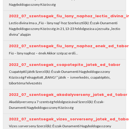
Nagyboldogasszony Közösség
2022_07_szentsegek_fiu_lany_naphoz_lectio_divina_
Lectio divina Ima a „Fiú – lány nap”-hoz Szerkesztő(k): Észak-Dunamenti
Nagyboldogasszony Közösség Jn 21,13-23 feldolgozása a jezsuita „lectio
divina” alapján
2022_07_szentsegek_fiu_lany_naphoz_enek_ed_tabor
Fiú – lány naphoz – ének Akkor szép az erdő…
2022_07_szentsegek_csapatepito_jatek_ed_tabor
Csapatépítő játék Szerző(k): Észak-Dunamenti Nagyboldogasszony
Közösség Felnagyított „BANG!” játék – ismerkedés, csapatépítés,
tábortéma felvezetés
2022_07_szentsegek_akadalyverseny_jatek_ed_tabor
Akadályverseny a 7 szentség feldolgozásával Szerző(k): Észak-
Dunamenti Nagyboldogasszony Közösség
2022_07_szentsegek_vizes_sorverseny_jatek_ed_tabo
Vizes sorverseny Szerző(k): Észak-Dunamenti Nagyboldogasszony