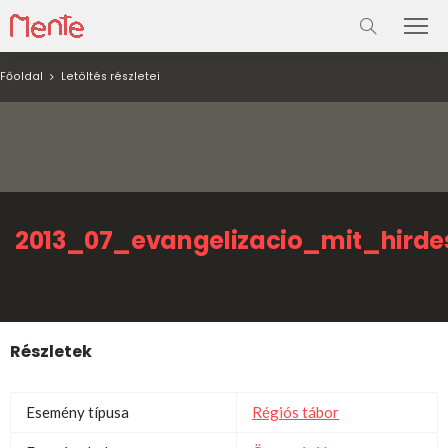
Főoldal
Letöltés részletei
2013_07_evangelizacio_mit_hird
Részletek
Esemény típusa
Régiós tábor