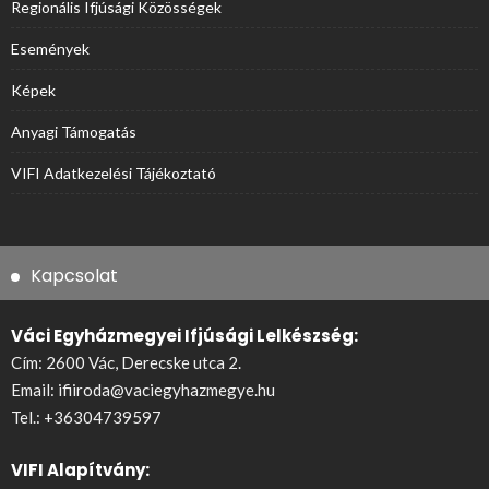
Regionális Ifjúsági Közösségek
Események
Képek
Anyagi Támogatás
VIFI Adatkezelési Tájékoztató
Kapcsolat
Váci Egyházmegyei Ifjúsági Lelkészség:
Cím: 2600 Vác, Derecske utca 2.
Email:
ifiiroda@vaciegyhazmegye.hu
Tel.:
+36304739597
VIFI Alapítvány: