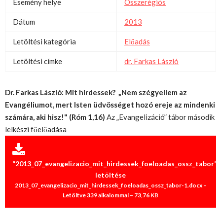
Esemény helye
Összerégiós
Dátum
2013
Letöltési kategória
Előadás
Letöltési címke
dr. Farkas László
Dr. Farkas László:
Mit hirdessek? „Nem szégyellem az
Evangéliumot, mert Isten üdvösséget hozó ereje az mindenki
számára, aki hisz!" (Róm 1,16)
Az „Evangelizáció” tábor második
lelkészi főelőadása
“2013_07_evangelizacio_mit_hirdessek_foeloadas_ossz_tabor”
letöltése
2013_07_evangelizacio_mit_hirdessek_foeloadas_ossz_tabor-1.docx –
Letöltve 339 alkalommal – 73,76 KB