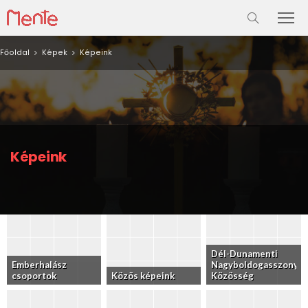
Főoldal
Képek
Képeink
Képeink
Dél-Dunamenti
Emberhalász
Nagyboldogasszony
csoportok
Közös képeink
Közösség