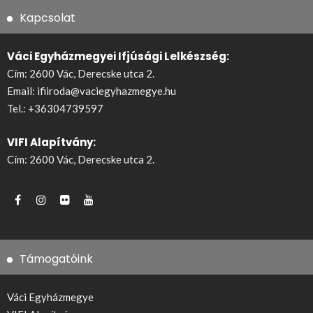
Kapcsolat
Váci Egyházmegyei Ifjúsági Lelkészség:
Cím: 2600 Vác, Derecske utca 2.
Email:
ifiiroda@vaciegyhazmegye.hu
Tel.:
+36304739597
VIFI Alapítvány:
Cím: 2600 Vác, Derecske utca 2.
Támogatóink
Váci Egyházmegye