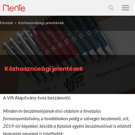
Főoldal
Közhasznúsági jelentések
Közhasznúsági jelentések
A Vifi Alapítvány éves beszámolói.
Minden év beszámolójának első oldalain a hivatalos
formanyomtatvány, a továbbiakon pedig a szöveges beszámoló, sőt,
2019-től képekkel, később a fiatalok egyéni beszámolóival is ellátott
bemutató anyagok is találhatók: