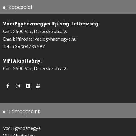
Kapcsolat
Váci Egyházmegyei Ifjúsági Lelkészség:
Cím: 2600 Vác, Derecske utca 2.
Email:
ifiiroda@vaciegyhazmegye.hu
Tel.:
+36304739597
VIFI Alapítvány:
Cím: 2600 Vác, Derecske utca 2.
Támogatóink
Váci Egyházmegye
VIFI Alapítvány