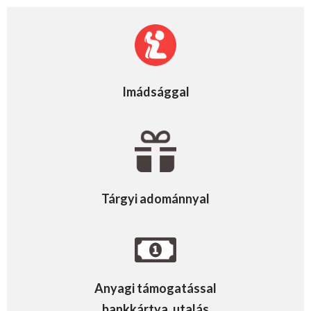
Imádsággal
Tárgyi adománnyal
Anyagi támogatással
bankkártya, utalás