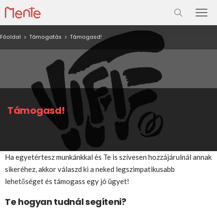
Főoldal
Támogatás
Támogasd!
Támogasd!
Ha egyetértesz munkánkkal és Te is szívesen hozzájárulnál annak
sikeréhez, akkor válaszd ki a neked legszimpatikusabb
lehetőséget és támogass egy jó ügyet!
Te hogyan tudnál segíteni?