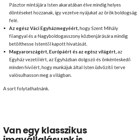
Pásztor mintájára Isten akaratában élve mindig helyes
döntéseket hozzanak, így vezetve nyájukat az örök boldogság
felé.
Az egész Váci Egyházmegyéért,
hogy Szent Mihály
főangyal és a Nagyboldogasszony közbenjárására mindig
betölthesse Istentől kapott hivatását.
Magyarországért, Európáért és az egész világért,
az
Egyház vezetőiért, az Egyházban dolgozó és önkénteskedő
minden hívőért, hogy munkájuk által Isten üdvözítő terve
valósulhasson meg a világban.
A sort folytathatnánk.
Van egy klasszikus
imavállalásunk is.