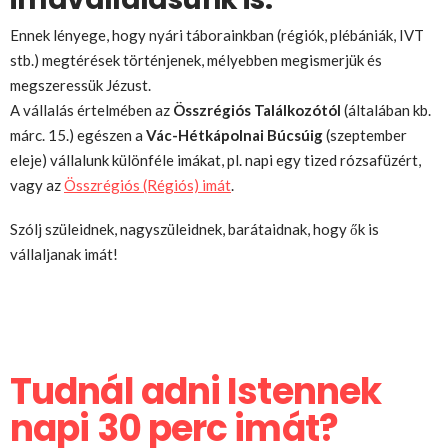
Ennek lényege, hogy nyári táborainkban (régiók, plébániák, IVT
stb.) megtérések történjenek, mélyebben megismerjük és
megszeressük Jézust.
A vállalás értelmében az
Összrégiós Találkozótól
(általában kb.
márc. 15.) egészen a
Vác-Hétkápolnai Búcsúig
(szeptember
eleje) vállalunk különféle imákat, pl. napi egy tized rózsafüzért,
vagy az
Összrégiós (Régiós) imát
.
Szólj szüleidnek, nagyszüleidnek, barátaidnak, hogy ők is
vállaljanak imát!
Tudnál adni Istennek
napi 30 perc imát?