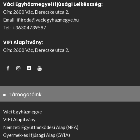
Váci Egyházmegyei Ifjúsági Lelkészség:
Cím: 2600 Vác, Derecske utca 2.
Email:
ifiiroda@vaciegyhazmegye.hu
Tel.:
+36304739597
VIFI Alapítvány:
Cím: 2600 Vác, Derecske utca 2.
Támogatóink
Váci Egyházmegye
VIFI Alapítvány
Nemzeti Együttműködési Alap (NEA)
Gyermek-és Ifjúsági Alap (GYIA)