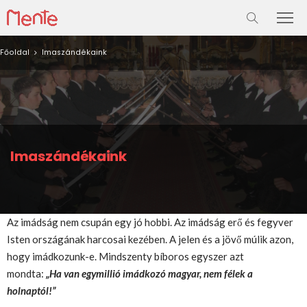
Főoldal
Imaszándékaink
Imaszándékaink
Az imádság nem csupán egy jó hobbi. Az imádság erő és fegyver
Isten országának harcosai kezében. A jelen és a jövő múlik azon,
hogy imádkozunk-e. Mindszenty bíboros egyszer azt
mondta:
„
Ha
van egymillió imádkozó magyar, nem félek a
holnaptól!”