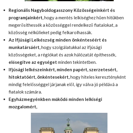
Regionális Nagyboldogasszony Közösségeinkért és
programjainkért,
hogy a mentés lelkiséghez hűen hitükben
megerősíthessék a közösséggel rendelkező fiatalokat, a
közösség nélkülieket pedig felkarolhassák.
Az Ifjúsági Lelkészség minden önkénteséért és
munkatársáért,
hogy szolgálatukkal az ifjúsági
közösségeket, a régiókat és azok hálózatát építhessék,
elősegítve az egységet
minden tekintetben.
Ifjúsági lelkészeinkért, minden papért, szerzetesért,
hitoktatóért, önkéntesekért,
hogy hiteles keresztényként
mindig felelősséggel járjanak elől, így válva jó példává a
fiatalok számára.
Egyházmegyénkben működő minden lelkiségi
mozgalomért,