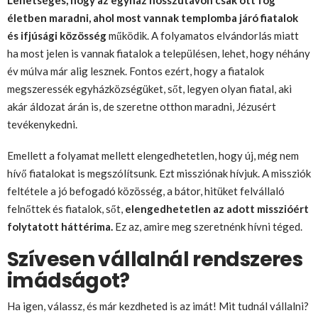
Lehetséges, hogy az egyház hosszútávon csak ott fog
életben maradni, ahol most vannak templomba járó fiatalok
és ifjúsági közösség
működik. A folyamatos elvándorlás miatt
ha most jelen is vannak fiatalok a településen, lehet, hogy néhány
év múlva már alig lesznek. Fontos ezért, hogy a fiatalok
megszeressék egyházközségüket, sőt, legyen olyan fiatal, aki
akár áldozat árán is, de szeretne otthon maradni, Jézusért
tevékenykedni.
Emellett a folyamat mellett elengedhetetlen, hogy új, még nem
hívő fiatalokat is megszólítsunk. Ezt missziónak hívjuk. A missziók
feltétele a jó befogadó közösség, a bátor, hitüket felvállaló
felnőttek és fiatalok, sőt,
elengedhetetlen az adott misszióért
folytatott háttérima.
Ez az, amire meg szeretnénk hívni téged.
Szívesen vállalnál rendszeres
imádságot?
Ha igen, válassz, és már kezdheted is az imát! Mit tudnál vállalni?