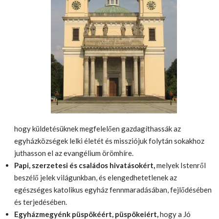
hogy küldetésüknek megfelelően gazdagíthassák az
egyházközségek lelki életét és missziójuk folytán sokakhoz
juthasson el az evangélium örömhíre.
Papi, szerzetesi és családos hivatásokért,
melyek Istenről
beszélő jelek világunkban, és elengedhetetlenek az
egészséges katolikus egyház fennmaradásában, fejlődésében
és terjedésében.
Egyházmegyénk püspökéért, püspökeiért,
hogy a Jó