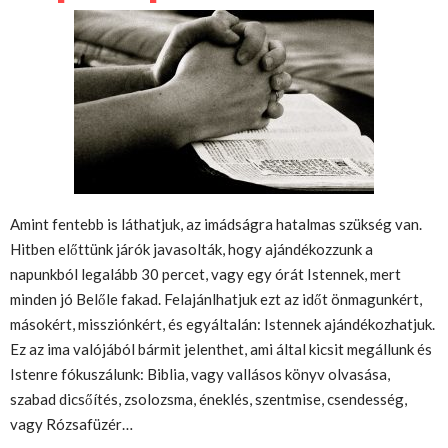
Amint fentebb is láthatjuk, az imádságra hatalmas szükség van.
Hitben előttünk járók javasolták, hogy ajándékozzunk a
napunkból legalább 30 percet, vagy egy órát Istennek, mert
minden jó Belőle fakad. Felajánlhatjuk ezt az időt önmagunkért,
másokért, missziónkért, és egyáltalán: Istennek ajándékozhatjuk.
Ez az ima valójából bármit jelenthet, ami által kicsit megállunk és
Istenre fókuszálunk: Biblia, vagy vallásos könyv olvasása,
szabad dicsőítés, zsolozsma, éneklés, szentmise, csendesség,
vagy Rózsafüzér…