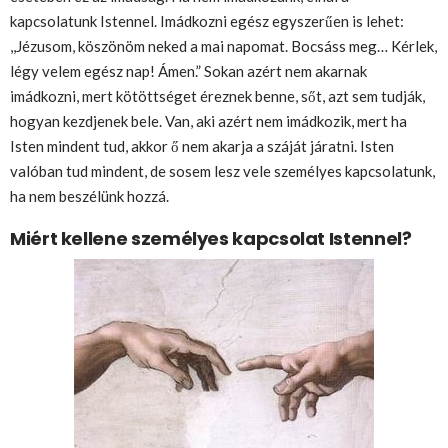
kapcsolatunk Istennel. Imádkozni egész egyszerűen is lehet:
,,Jézusom, köszönöm neked a mai napomat. Bocsáss meg… Kérlek,
légy velem egész nap! Ámen.” Sokan azért nem akarnak
imádkozni, mert kötöttséget éreznek benne, sőt, azt sem tudják,
hogyan kezdjenek bele. Van, aki azért nem imádkozik, mert ha
Isten mindent tud, akkor ő nem akarja a száját járatni. Isten
valóban tud mindent, de sosem lesz vele személyes kapcsolatunk,
ha nem beszélünk hozzá.
Miért kellene személyes kapcsolat Istennel?