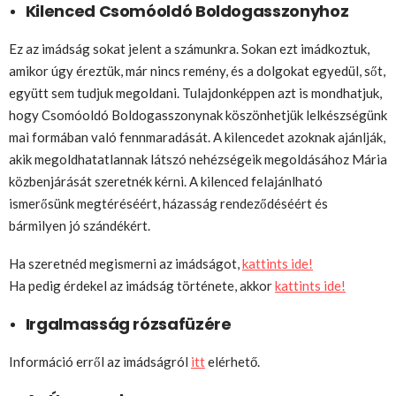
Kilenced Csomóoldó Boldogasszonyhoz
Ez az imádság sokat jelent a számunkra. Sokan ezt imádkoztuk,
amikor úgy éreztük, már nincs remény, és a dolgokat egyedül, sőt,
együtt sem tudjuk megoldani. Tulajdonképpen azt is mondhatjuk,
hogy Csomóoldó Boldogasszonynak köszönhetjük lelkészségünk
mai formában való fennmaradását. A kilencedet azoknak ajánlják,
akik megoldhatatlannak látszó nehézségeik megoldásához Mária
közbenjárását szeretnék kérni. A kilenced felajánlható
ismerősünk megtéréséért, házasság rendeződéséért és
bármilyen jó szándékért.
Ha szeretnéd megismerni az imádságot,
kattints ide!
Ha pedig érdekel az imádság története, akkor
kattints ide!
Irgalmasság rózsafüzére
Információ erről az imádságról
itt
elérhető.