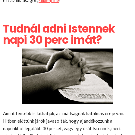
ezt az imádságot,
klikkelj ide
!
Tudnál adni Istennek
napi 30 perc imát?
Amint fentebb is láthatjuk, az imádságnak hatalmas ereje van.
Hitben előttünk járók javasolták, hogy ajándékozzunk a
napunkból legalább 30 percet, vagy egy órát Istennek, mert