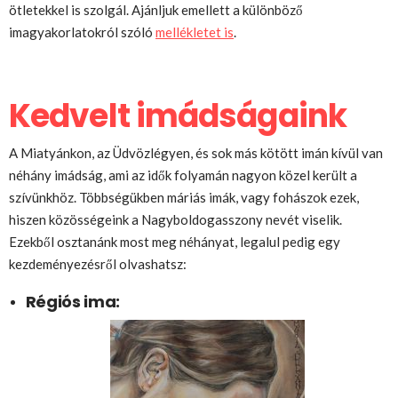
ötletekkel is szolgál. Ajánljuk emellett a különböző
imagyakorlatokról szóló
mellékletet is
.
Kedvelt imádságaink
A Miatyánkon, az Üdvözlégyen, és sok más kötött imán kívül van
néhány imádság, ami az idők folyamán nagyon közel került a
szívünkhöz. Többségükben máriás imák, vagy fohászok ezek,
hiszen közösségeink a Nagyboldogasszony nevét viselik.
Ezekből osztanánk most meg néhányat, legalul pedig egy
kezdeményezésről olvashatsz:
Régiós ima: