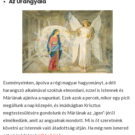
Az Úrangyala
Eseményeinken, ápolva a régi magyar hagyományt, a déli
harangszó alkalmával szoktuk elmondani, ezzel is Istennek és
Máriának ajánlva a napunkat. Ezek azok a percek, mikor egy picit
megállunk a nap közepén, és imádságban Krisztus
megtestesülésére gondolunk és Máriának az ,,igen”-jéről
elmélkedünk, amit az angyalnak mondott. Mi is őt szeretnénk
követni az Istennek való átadottság útján. Ha még nem ismered