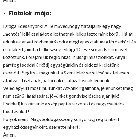
Fiatalok imája:
Drága Édesanyánk! A Te műved, hogy fiataljaink egy nagy
„mentés” lelki családot alkothatnak lelkipásztoraink körül. Hálát
adunk az anyai közbenjárásodra megtapasztalt megtérésekért és
csodákért, amit a Lelkészség eddigi 10 éve során Isten művelt
közöttünk. Fölajánljuk régióinkat, ifjúsági missziónkat. Anyai
pártfogásoddal őrködj egységünkön és oldozd ki életünk
csomóit! Segíts – magunkat a Szentlélek vezetésének teljesen
átadva – tisztának, bátornak és alázatosnak lennünk!
Veled együtt most múltunkat Atyánk irgalmába, jelenünket (meg
nem szűnő) imádására, jövőnket gondviselésébe ajánljuk!
Esdekelj ki számunkra szép papi-szerzetesi és nagycsaládos
hivatásokat!
Folyók menti Nagyboldogasszony könyörögj régióinkért,
egyházközségeinkért, szeretteinkért!
Ámen.