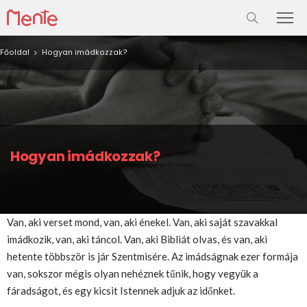
Főoldal
Hogyan imádkozzak?
Hogyan imádkozzak?
Van, aki verset mond, van, aki énekel. Van, aki saját szavakkal
imádkozik, van, aki táncol. Van, aki Bibliát olvas, és van, aki
hetente többször is jár Szentmisére. Az imádságnak ezer formája
van, sokszor mégis olyan nehéznek tűnik, hogy vegyük a
fáradságot, és egy kicsit Istennek adjuk az időnket.