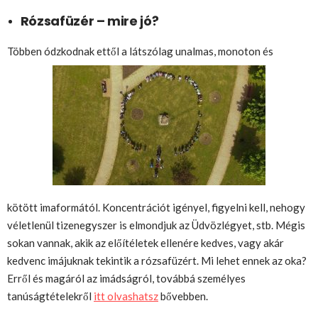
Rózsafüzér – mire jó?
Többen ódzkodnak ettől a látszólag unalmas, monoton és
kötött imaformától. Koncentrációt igényel, figyelni kell, nehogy
véletlenül tizenegyszer is elmondjuk az Üdvözlégyet, stb. Mégis
sokan vannak, akik az előítéletek ellenére kedves, vagy akár
kedvenc imájuknak tekintik a rózsafüzért. Mi lehet ennek az oka?
Erről és magáról az imádságról, továbbá személyes
tanúságtételekről
itt olvashatsz
bővebben.