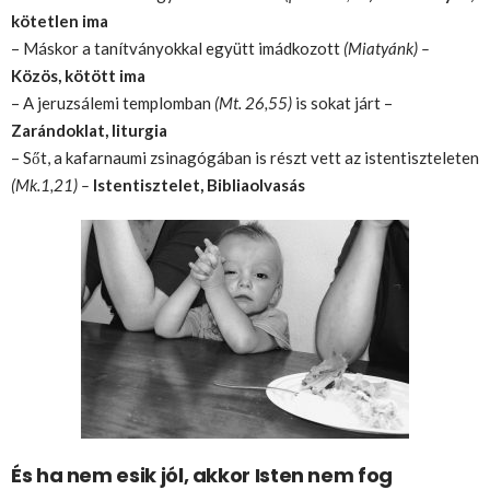
kötetlen ima
– Máskor a tanítványokkal együtt imádkozott
(Miatyánk) –
Közös, kötött ima
– A jeruzsálemi templomban
(Mt. 26,55)
is sokat járt –
Zarándoklat, liturgia
– Sőt, a kafarnaumi zsinagógában is részt vett az istentiszteleten
(Mk.1,21) –
Istentisztelet, Bibliaolvasás
És ha nem esik jól, akkor Isten nem fog