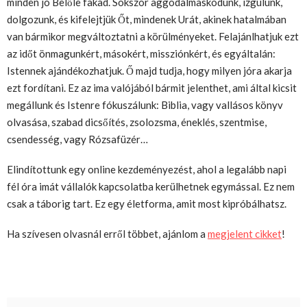
minden jó Belőle fakad. Sokszor aggodalmaskodunk, izgulunk,
dolgozunk, és kifelejtjük Őt, mindenek Urát, akinek hatalmában
van bármikor megváltoztatni a körülményeket. Felajánlhatjuk ezt
az időt önmagunkért, másokért, missziónkért, és egyáltalán:
Istennek ajándékozhatjuk. Ő majd tudja, hogy milyen jóra akarja
ezt fordítani. Ez az ima valójából bármit jelenthet, ami által kicsit
megállunk és Istenre fókuszálunk: Biblia, vagy vallásos könyv
olvasása, szabad dicsőítés, zsolozsma, éneklés, szentmise,
csendesség, vagy Rózsafüzér…
Elindítottunk egy online kezdeményezést, ahol a legalább napi
fél óra imát vállalók kapcsolatba kerülhetnek egymással. Ez nem
csak a táborig tart. Ez egy életforma, amit most kipróbálhatsz.
Ha szívesen olvasnál erről többet, ajánlom a
megjelent cikket
!