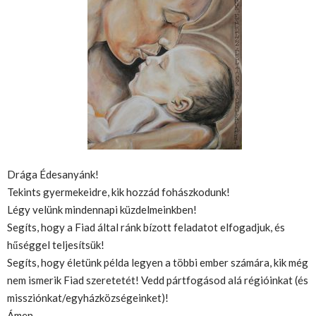
Drága Édesanyánk!
Tekints gyermekeidre, kik hozzád fohászkodunk!
Légy velünk mindennapi küzdelmeinkben!
Segíts, hogy a Fiad által ránk bízott feladatot elfogadjuk, és
hűséggel teljesítsük!
Segíts, hogy életünk példa legyen a többi ember számára, kik még
nem ismerik Fiad szeretetét! Vedd pártfogásod alá régióinkat (és
missziónkat/egyházközségeinket)!
Ámen.