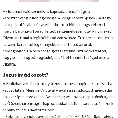
Az Istennel való személyes kapcsolat lehetősége a
kereszténység különlegessége. A Világ Teremtőjének – aki egy
szempillantás alatt újrateremthetné a Földet – úgy tetszett,
hogy a barátjává fogad Téged, és személyesen utat kínál neked.
Olyan utat, ami a leginkább rád van szabva. Erre teremtett, és ez
az, amin keresztül legkönnyebben elérheted az örök
boldogságot. Ha nem beszélgetsz Istennel, azt kockáztatod,
hogy sosem fogod megtudni, mi célból teremtett téged erre a
világra.
Jézus imádkozott?
A Bibliában azt látjuk, hogy Jézus – akinek annyira szoros volt a
kapcsolata a Mennyei Atyával – gyakran imádkozott, mégpedig
sokszor igen hosszasan. Az imádság volt az az alap számára, ami
az Ő Szentháromságos kapcsolatukat életben tartotta. Nézzünk
néhányat Jézus imaformáiból:
– Sokszor elvonult egyedül imádkozni
(pl. Mk. 1,35) –
Személyes,