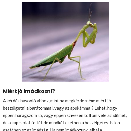
Miért jó imádkozni?
A kérdés hasonló ahhoz, mint ha megkérdezném: miért jó
beszélgetni a barátommal, vagy az apukámmal? Lehet, hogy
éppen haragszom rá, vagy éppen szívesen töltöm vele az időmet,
de a kapcsolat feltétele mindkét esetben a beszélgetés. Isten
esetében ez az imádság. Ha nem imádkozunk, elhal a