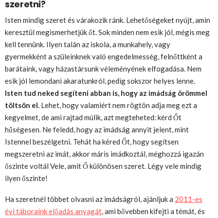
szeretni?
Isten mindig szeret és várakozik ránk. Lehetőségeket nyújt, amin
keresztül megismerhetjük őt. Sok minden nem esik jól, mégis meg
kell tennünk. Ilyen talán az iskola, a munkahely, vagy
gyermekként a szüleinknek való engedelmesség, felnőttként a
barátaink, vagy házastársunk véleményének elfogadása. Nem
esik jól lemondani akaratunkról, pedig sokszor helyes lenne.
Isten tud neked segíteni abban is, hogy az imádság örömmel
töltsön el.
Lehet, hogy valamiért nem rögtön adja meg ezt a
kegyelmet, de ami rajtad múlik, azt megteheted: kérd Őt
hűségesen. Ne feledd, hogy az imádság annyit jelent, mint
Istennel beszélgetni. Tehát ha kéred Őt, hogy segítsen
megszeretni az imát, akkor máris imádkoztál, méghozzá igazán
őszinte voltál Vele, amit Ő különösen szeret. Légy vele mindig
ilyen őszinte!
Ha szeretnél többet olvasni az imádságról, ajánljuk a
2011-es
évi táboraink előadás anyagát
, ami bővebben kifejti a témát, és