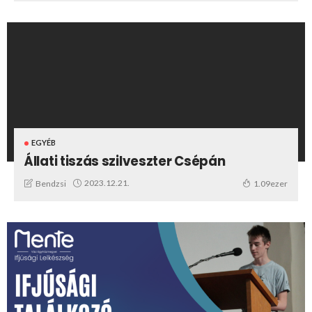
EGYÉB
Állati tiszás szilveszter Csépán
2023.12.21.
Bendzsi
1.09ezer