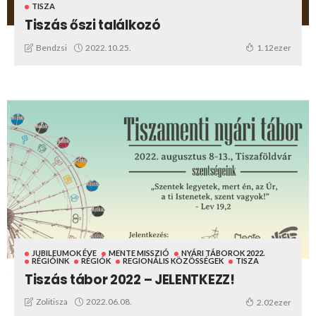
TISZA
Tiszás őszi találkozó
2022.10.25.
Bendzsi
1.12ezer
JUBILEUMOK ÉVE
MENTE MISSZIÓ
NYÁRI TÁBOROK 2022.
RÉGIÓINK
RÉGIÓK
REGIONÁLIS KÖZÖSSÉGEK
TISZA
Tiszás tábor 2022 – JELENTKEZZ!
2022.06.08.
Zolitisza
2.02ezer