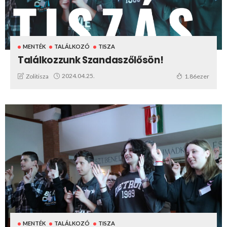
MENTÉK
TALÁLKOZÓ
TISZA
Találkozzunk Szandaszőlősön!
2024.04.25.
Zolitisza
1.86ezer
MENTÉK
TALÁLKOZÓ
TISZA