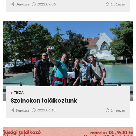
2023.09.06.
Bendzsi
1.51ezer
TISZA
Szolnokon találkoztunk
2023.06.13.
Bendzsi
1.46ezer