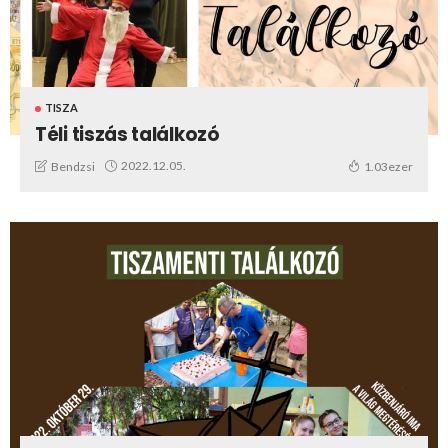
TISZA
Téli tiszás találkozó
2022.12.05.
Bendzsi
1.03ezer