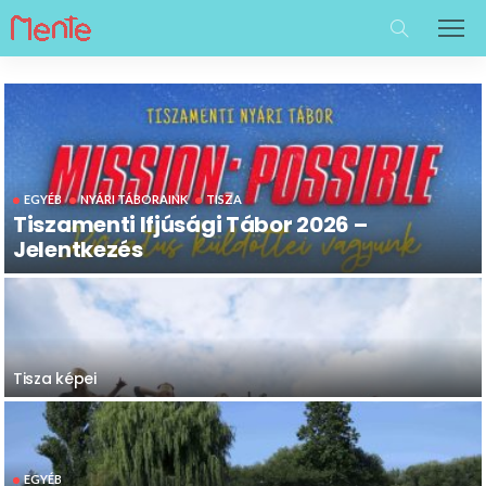
EGYÉB
NYÁRI TÁBORAINK
TISZA
Tiszamenti Ifjúsági Tábor 2026 –
Jelentkezés
Tisza képei
EGYÉB