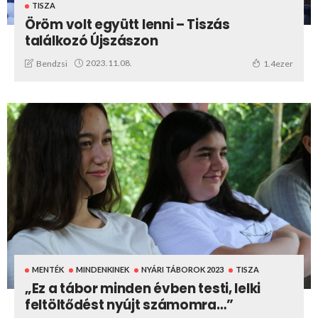
TISZA
Öröm volt együtt lenni – Tiszás
találkozó Újszászon
2023.11.08.
Bendzsi
1.4ezer
MENTÉK
MINDENKINEK
NYÁRI TÁBOROK 2023
TISZA
„Ez a tábor minden évben testi, lelki
feltöltődést nyújt számomra…”