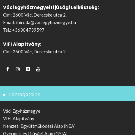
Váci Egyházmegyei Ifjúsági Lelkészség:
Cím: 2600 Vác, Derecske utca 2.
Email:
ifiiroda@vaciegyhazmegye.hu
Tel.:
+36304739597
VIFI Alapítvány:
Cím: 2600 Vác, Derecske utca 2.
Támogatóink
Váci Egyházmegye
VIFI Alapítvány
Nemzeti Együttműködési Alap (NEA)
Gyermek-és Ifjúsági Alap (GYIA)