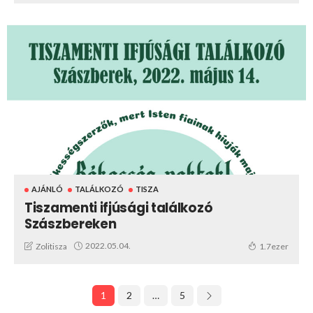
AJÁNLÓ
TALÁLKOZÓ
TISZA
Tiszamenti ifjúsági találkozó
Szászbereken
2022.05.04.
Zolitisza
1.7ezer
1
2
…
5