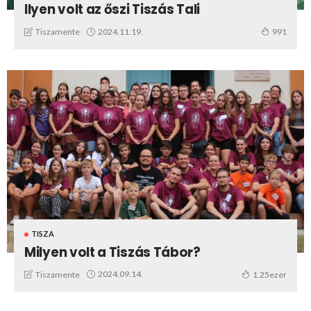
Ilyen volt az őszi Tiszás Tali
2024.11.19.
Tiszamente
991
TISZA
Milyen volt a Tiszás Tábor?
2024.09.14.
Tiszamente
1.25ezer