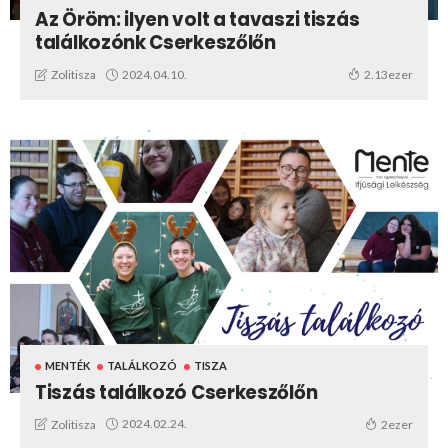
Az Öröm: ilyen volt a tavaszi tiszás
találkozónk Cserkeszőlőn
2024.04.10.
Zolitisza
2.13ezer
MENTÉK
TALÁLKOZÓ
TISZA
Tiszás találkozó Cserkeszőlőn
2024.02.24.
Zolitisza
2ezer