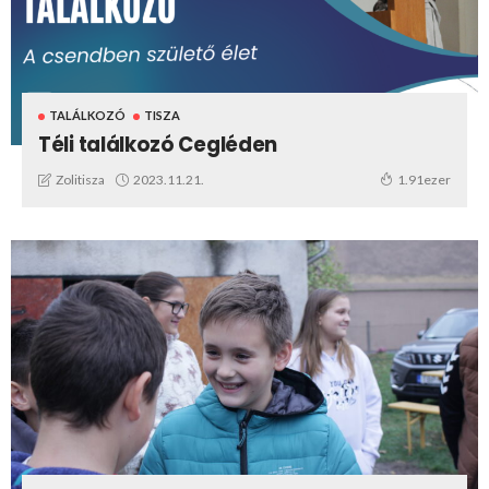
TALÁLKOZÓ
TISZA
Téli találkozó Cegléden
2023.11.21.
Zolitisza
1.91ezer