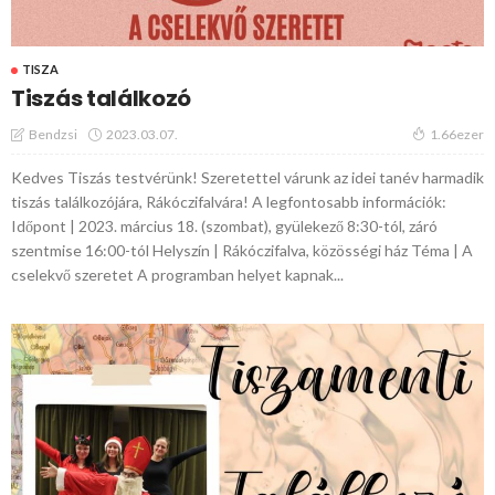
TISZA
Tiszás találkozó
2023.03.07.
Bendzsi
1.66ezer
Kedves Tiszás testvérünk! Szeretettel várunk az idei tanév harmadik
tiszás találkozójára, Rákóczifalvára! A legfontosabb információk:
Időpont | 2023. március 18. (szombat), gyülekező 8:30-tól, záró
szentmise 16:00-tól Helyszín | Rákóczifalva, közösségi ház Téma | A
cselekvő szeretet A programban helyet kapnak...