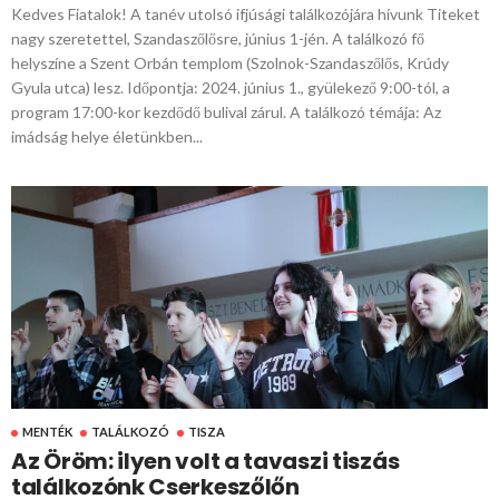
Kedves Fiatalok! A tanév utolsó ifjúsági találkozójára hívunk Titeket
nagy szeretettel, Szandaszőlősre, június 1-jén. A találkozó fő
helyszíne a Szent Orbán templom (Szolnok-Szandaszőlős, Krúdy
Gyula utca) lesz. Időpontja: 2024. június 1., gyülekező 9:00-tól, a
program 17:00-kor kezdődő bulival zárul. A találkozó témája: Az
imádság helye életünkben...
MENTÉK
TALÁLKOZÓ
TISZA
Az Öröm: ilyen volt a tavaszi tiszás
találkozónk Cserkeszőlőn