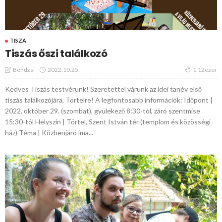
TISZA
Tiszás őszi találkozó
2022.10.25.
Bendzsi
1.12ezer
Kedves Tiszás testvérünk! Szeretettel várunk az idei tanév első
tiszás találkozójára, Törtelre! A legfontosabb információk: Időpont |
2022. október 29. (szombat), gyülekező 8:30-tól, záró szentmise
15:30-tól Helyszín | Törtel, Szent István tér (templom és közösségi
ház) Téma | Közbenjáró ima...