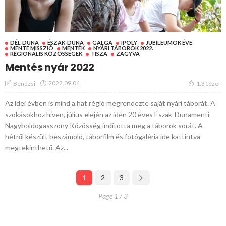
DÉL-DUNA
ÉSZAK-DUNA
GALGA
IPOLY
JUBILEUMOK ÉVE
MENTE MISSZIÓ
MENTÉK
NYÁRI TÁBOROK 2022.
REGIONÁLIS KÖZÖSSÉGEK
TISZA
ZAGYVA
Mentés nyár 2022
2022.09.04.
Bendzsi
1.31ezer
Az idei évben is mind a hat régió megrendezte saját nyári táborát. A
szokásokhoz híven, július elején az idén 20 éves Észak-Dunamenti
Nagyboldogasszony Közösség indította meg a táborok sorát. A
hétről készült beszámoló, táborfilm és fotógaléria ide kattintva
megtekinthető. Az...
1
2
3
Page 1 / 3