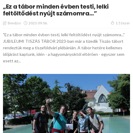
„Ez a tábor minden évben testi, lelki
feltöltődést nyújt számomra…”
2023.09.06.
Bendzsi
1.51ezer
"Ez a tábor minden évben testi, lelki feltöltődést nyújt számomra..."
JUBILEUMI TISZÁS TÁBOR 2023-ban már a tizedik Tiszás tábort
rendeztük meg a tiszaföldvári plébánián. A tábor hetére kellemes
időjárást kaptunk, idén - a hagyományoktól eltérően - egyszer sem
esett az...