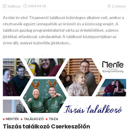
2024.04.10.
Zolitisza
2.13ezer
Az idei év első Tiszamenti találkozó különleges alkalom volt, amikor a
résztvevők együtt ünnepelték az örömöt és a közösség erejét. A
találkozó gazdag programkínálattal várta az érdeklődőket, számos
játékkal, előadással, színdarabbal. A találkozó középpontjában az
öröm állt, melyet különféle játékokon...
MENTÉK
TALÁLKOZÓ
TISZA
Tiszás találkozó Cserkeszőlőn