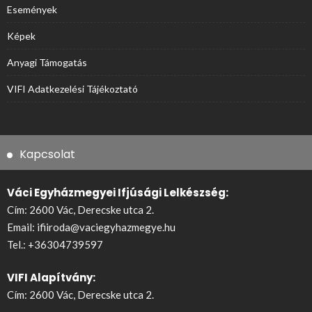
Események
Képek
Anyagi Támogatás
VIFI Adatkezelési Tájékoztató
Kapcsolat
Váci Egyházmegyei Ifjúsági Lelkészség:
Cím: 2600 Vác, Derecske utca 2.
Email:
ifiiroda@vaciegyhazmegye.hu
Tel.:
+36304739597
VIFI Alapítvány:
Cím: 2600 Vác, Derecske utca 2.