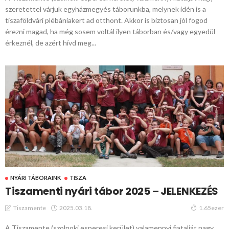
szeretettel várjuk egyházmegyés táborunkba, melynek idén is a
tiszaföldvári plébániakert ad otthont. Akkor is biztosan jól fogod
érezni magad, ha még sosem voltál ilyen táborban és/vagy egyedül
érkeznél, de azért hívd meg...
NYÁRI TÁBORAINK
TISZA
Tiszamenti nyári tábor 2025 – JELENKEZÉS
2025.03.18.
Tiszamente
1.65ezer
A Tiszamente (szolnoki esperesi kerület) valamennyi fiatalját nagy