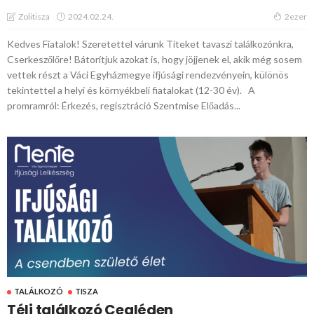
2024.02.24.
Zolitisza
2ezer
Kedves Fiatalok! Szeretettel várunk Titeket tavaszi találkozónkra,
Cserkeszőlőre! Bátorítjuk azokat is, hogy jöjjenek el, akik még sosem
vettek részt a Váci Egyházmegye ifjúsági rendezvényein, különös
tekintettel a helyi és környékbeli fiatalokat (12-30 év). A
promramról: Érkezés, regisztráció Szentmise Előadás...
TALÁLKOZÓ
TISZA
Téli találkozó Cegléden