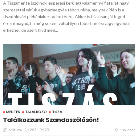
A Tiszamente (szolnoki esperesi kerület) valamennyi fiatalját nagy
szeretettel várjuk egyházmegyés táborunkba, melynek idén is a
tiszaföldvári plébániakert ad otthont. Akkor is biztosan jól fogod
érezni magad, ha még sosem voltál ilyen táborban és/vagy egyedül
érkeznél, de azért hívd meg...
MENTÉK
TALÁLKOZÓ
TISZA
Találkozzunk Szandaszőlősön!
2024.04.25.
Zolitisza
1.86ezer