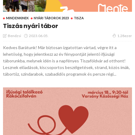
MINDENKINEK
NYÁRI TÁBOROK 2023
TISZA
Tiszás nyári tábor
2023.06.05.
Bendzsi
1.28ezer
Kedves Barátunk! Már biztosan izgatottan vártad, végre itt a
lehetőség, hogy jelentkezz az év fénypontját jelentő ifjúsági
táborunkba, melynek idén is a napfényes Tiszaföldvár ad otthont!
Lesznek előadások, kiscsoportos beszélgetések, strand, közös imák,
tábortűz, színdarabok, szabadidős programok és persze régi...