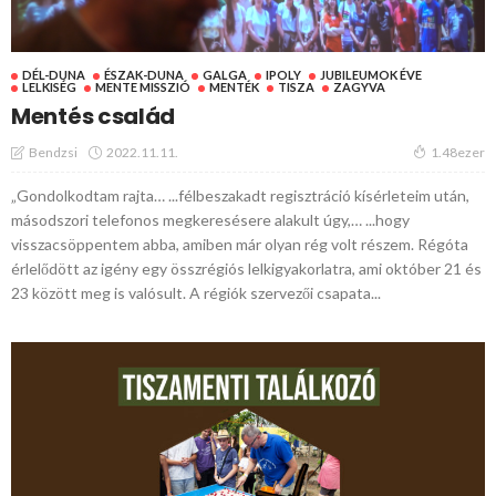
DÉL-DUNA
ÉSZAK-DUNA
GALGA
IPOLY
JUBILEUMOK ÉVE
LELKISÉG
MENTE MISSZIÓ
MENTÉK
TISZA
ZAGYVA
Mentés család
2022.11.11.
Bendzsi
1.48ezer
„Gondolkodtam rajta… ...félbeszakadt regisztráció kísérleteim után,
másodszori telefonos megkeresésere alakult úgy,… ...hogy
visszacsöppentem abba, amiben már olyan rég volt részem. Régóta
érlelődött az igény egy összrégiós lelkigyakorlatra, ami október 21 és
23 között meg is valósult. A régiók szervezői csapata...