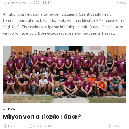
2024.11.19.
Tiszamente
993
A Tábor után először a tanévben tiszajenői Szent László király
templomban találkoztak a Tiszások. Ez a nap kicsiknek és nagyoknak,
régi- és új Tiszásoknak is igazán különleges volt. A nap témája Isten
vándorló népe volt. Bogi előadásával, és egy nagyszerű Tiszás...
TISZA
Milyen volt a Tiszás Tábor?
2024.09.14.
Tiszamente
1.25ezer