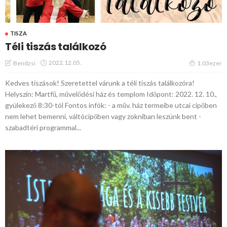
TISZA
Téli tiszás találkozó
2022.12.05.
Bendzsi
1.03ezer
Kedves tiszások! Szeretettel várunk a téli tiszás találkozóra!
Helyszín: Martfű, művelődési ház és templom Időpont: 2022. 12. 10.,
gyülekező 8:30-tól Fontos infók: - a műv. ház termeibe utcai cipőben
nem lehet bemenni, váltócipőben vagy zokniban leszünk bent -
szabadtéri programmal...