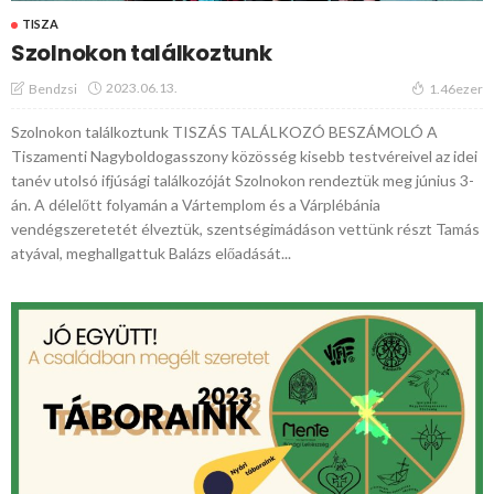
TISZA
Szolnokon találkoztunk
2023.06.13.
Bendzsi
1.46ezer
Szolnokon találkoztunk TISZÁS TALÁLKOZÓ BESZÁMOLÓ A
Tiszamenti Nagyboldogasszony közösség kisebb testvéreivel az idei
tanév utolsó ifjúsági találkozóját Szolnokon rendeztük meg június 3-
án. A délelőtt folyamán a Vártemplom és a Várplébánia
vendégszeretetét élveztük, szentségimádáson vettünk részt Tamás
atyával, meghallgattuk Balázs előadását...