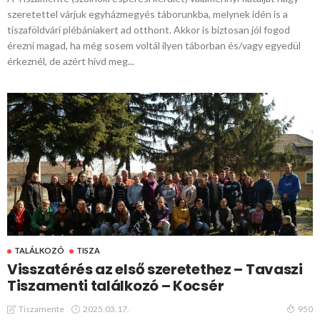
szeretettel várjuk egyházmegyés táborunkba, melynek idén is a
tiszaföldvári plébániakert ad otthont. Akkor is biztosan jól fogod
érezni magad, ha még sosem voltál ilyen táborban és/vagy egyedül
érkeznél, de azért hívd meg...
TALÁLKOZÓ
TISZA
Visszatérés az első szeretethez – Tavaszi
Tiszamenti találkozó – Kocsér
2025.03.17.
Tiszamente
950