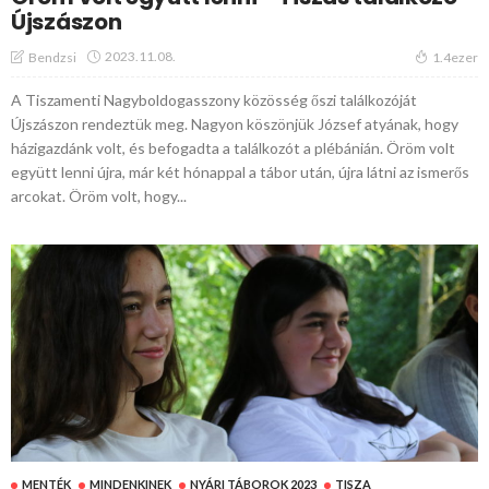
Újszászon
2023.11.08.
Bendzsi
1.4ezer
A Tiszamenti Nagyboldogasszony közösség őszi találkozóját
Újszászon rendeztük meg. Nagyon köszönjük József atyának, hogy
házigazdánk volt, és befogadta a találkozót a plébánián. Öröm volt
együtt lenni újra, már két hónappal a tábor után, újra látni az ismerős
arcokat. Öröm volt, hogy...
MENTÉK
MINDENKINEK
NYÁRI TÁBOROK 2023
TISZA