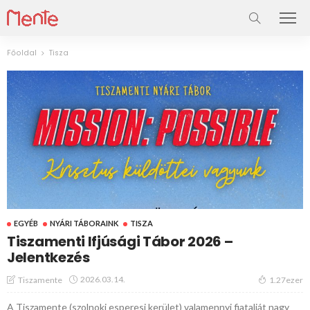
Főoldal
Tisza
EGYÉB
NYÁRI TÁBORAINK
TISZA
Tiszamenti Ifjúsági Tábor 2026 –
Jelentkezés
2026.03.14.
Tiszamente
1.27ezer
A Tiszamente (szolnoki esperesi kerület) valamennyi fiatalját nagy