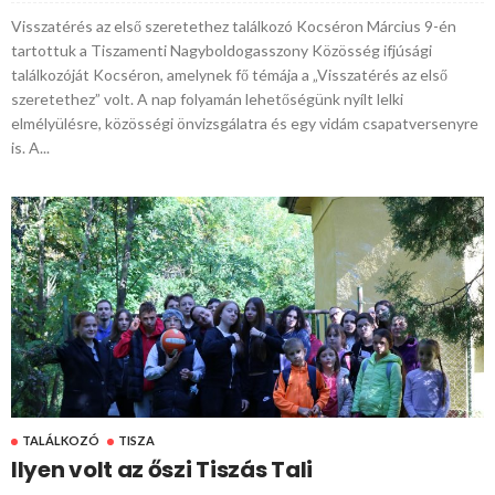
Visszatérés az első szeretethez találkozó Kocséron Március 9-én
tartottuk a Tiszamenti Nagyboldogasszony Közösség ifjúsági
találkozóját Kocséron, amelynek fő témája a „Visszatérés az első
szeretethez” volt. A nap folyamán lehetőségünk nyílt lelki
elmélyülésre, közösségi önvizsgálatra és egy vidám csapatversenyre
is. A...
TALÁLKOZÓ
TISZA
Ilyen volt az őszi Tiszás Tali