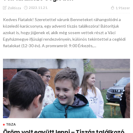
2023.11.21.
Zolitisza
1.91ezer
Kedves Fiatalok! Szeretettel várunk Benneteket ráhangolódni a
közeledő karácsonyra, egy adventi tiszás találkozóra! Bátorítjuk
azokat is, hogy jöjjenek el, akik még sosem vettek részt a Váci
Egyházmegye ifjúsági rendezvényein, különös tekintettel a ceglédi
fiatalokat (12-30 év). A promramról: 9:00 Érkezés,...
TISZA
Öröm volt együtt lenni – Tiszás találkozó