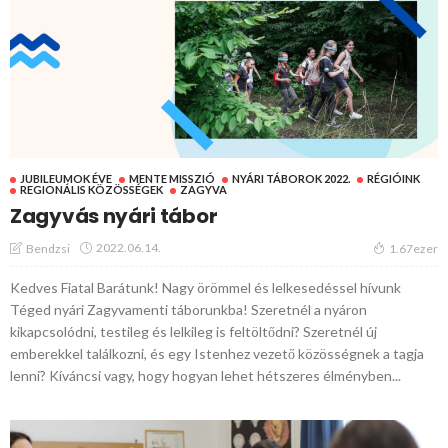
JUBILEUMOK ÉVE
MENTE MISSZIÓ
NYÁRI TÁBOROK 2022.
RÉGIÓINK
REGIONÁLIS KÖZÖSSÉGEK
ZAGYVA
Zagyvás nyári tábor
2022.06.14.
Bendzsi
1.67ezer
Kedves Fiatal Barátunk! Nagy örömmel és lelkesedéssel hívunk
Téged nyári Zagyvamenti táborunkba! Szeretnél a nyáron
kikapcsolódni, testileg és lelkileg is feltöltődni? Szeretnél új
emberekkel találkozni, és egy Istenhez vezető közösségnek a tagja
lenni? Kíváncsi vagy, hogy hogyan lehet hétszeres élményben...