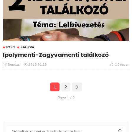
IPOLY
ZAGYVA
Ipolymenti-Zagyvamenti találkozó
2019.01.29.
Bendzsi
1.56ezer
1
2
Page 1 / 2