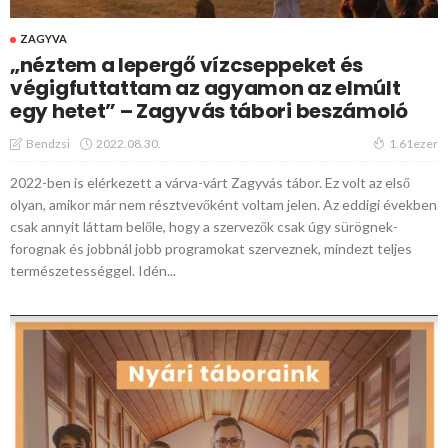
ZAGYVA
„néztem a lepergő vízcseppeket és
végigfuttattam az agyamon az elmúlt
egy hetet” – Zagyvás tábori beszámoló
2022.08.30.
Bendzsi
1.61ezer
2022-ben is elérkezett a várva-várt Zagyvás tábor. Ez volt az első
olyan, amikor már nem résztvevőként voltam jelen. Az eddigi években
csak annyit láttam belőle, hogy a szervezők csak úgy sürögnek-
forognak és jobbnál jobb programokat szerveznek, mindezt teljes
természetességgel. Idén...