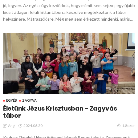
jó, legyen. Az egész úgy kezdődött, hogy mi mit sem sejtve, egy újabb
kicsit átlagon felüli hittantáborra készülve megérkeztünk a tábor
helyszínére, Mátraszőlősre. Még meg sem érkezett mindenki, máris...
EGYÉB
ZAGYVA
Életünk Jézus Krisztusban – Zagyvás
tábor
2024.06.20.
Angi
1.8ezer
Kedves Fiatalok! Nagy örömmel hívunk Benneteket a Zagyvamenti