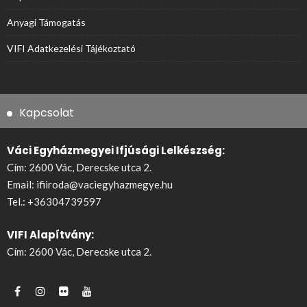
Anyagi Támogatás
VIFI Adatkezelési Tájékoztató
Kapcsolat
Váci Egyházmegyei Ifjúsági Lelkészség:
Cím: 2600 Vác, Derecske utca 2.
Email:
ifiiroda@vaciegyhazmegye.hu
Tel.:
+36304739597
VIFI Alapítvány:
Cím: 2600 Vác, Derecske utca 2.