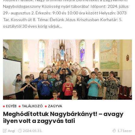
Nagyboldogasszony Közösség nyári táborába! Időpont: 2024. július
29.- augusztus 2. Érkezés: 9:00 és 10:00 óra között Helyszín: 3073
Tar, Kossuth út 8. Téma: Életünk Jézus Krisztusban Korhatár: 5.
osztálytól 30 éves korig várjuk...
EGYÉB
TALÁLKOZÓ
ZAGYVA
Meghódítottuk Nagybárkányt! – avagy
ilyen volt a zagyvás tali
2024.05.31.
Angi
1.71ezer