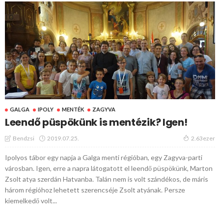
GALGA
IPOLY
MENTÉK
ZAGYVA
Leendő püspökünk is mentézik? Igen!
2019.07.25.
Bendzsi
2.63ezer
Ipolyos tábor egy napja a Galga menti régióban, egy Zagyva-parti
városban. Igen, erre a napra látogatott el leendő püspökünk, Marton
Zsolt atya szerdán Hatvanba. Talán nem is volt szándékos, de máris
három régióhoz lehetett szerencséje Zsolt atyának. Persze
kiemelkedő volt...