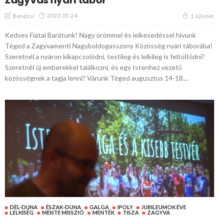
2023.05.24.
Bendzsi
1.62ezer
Kedves Fiatal Barátunk! Nagy örömmel és lelkesedéssel hívunk
Téged a Zagyvamenti Nagyboldogasszony Közösség nyári táborába!
Szeretnél a nyáron kikapcsolódni, testileg és lelkileg is feltöltődni?
Szeretnél új emberekkel találkozni, és egy Istenhez vezető
közösségnek a tagja lenni? Várunk Téged augusztus 14-18....
DÉL-DUNA
ÉSZAK-DUNA
GALGA
IPOLY
JUBILEUMOK ÉVE
LELKISÉG
MENTE MISSZIÓ
MENTÉK
TISZA
ZAGYVA