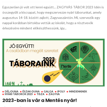
Egyszerűen jó volt ott lenni együtt... ZAGYVÁS TÁBOR 2023 Idén is
összegyűlt a kiscsapat, hogy megszervezze nyári táborunkat, amely
augusztus 14-18. között zajlott, Zagyvaszántón. Mi, szervezők egy
nappal korábban birtokba vettük az iskolát, hogy a résztvevők
érkezésére mindent előkészíthessünk, így...
DÉL-DUNA
ÉSZAK-DUNA
GALGA
IPOLY
MINDENKINEK
NYÁRI TÁBOROK 2023
TISZA
ZAGYVA
2023-ban is vár a Mentés nyár!