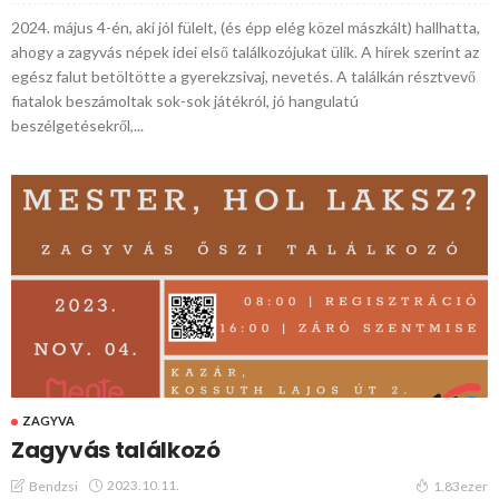
2024. május 4-én, aki jól fülelt, (és épp elég közel mászkált) hallhatta,
ahogy a zagyvás népek idei első találkozójukat ülik. A hírek szerint az
egész falut betöltötte a gyerekzsivaj, nevetés. A találkán résztvevő
fiatalok beszámoltak sok-sok játékról, jó hangulatú
beszélgetésekről,...
ZAGYVA
Zagyvás találkozó
2023.10.11.
Bendzsi
1.83ezer