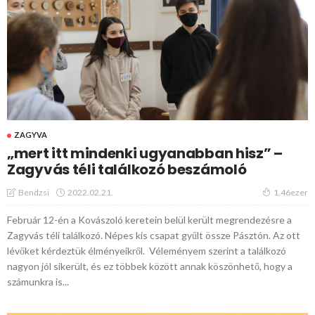
ZAGYVA
„mert itt mindenki ugyanabban hisz” –
Zagyvás téli találkozó beszámoló
2022.02.21.
Bendzsi
1.46ezer
Február 12-én a Kovászoló keretein belül került megrendezésre a
Zagyvás téli találkozó. Népes kis csapat gyűlt össze Pásztón. Az ott
lévőket kérdeztük élményeikről. Véleményem szerint a találkozó
nagyon jól sikerült, és ez többek között annak köszönhető, hogy a
számunkra is...