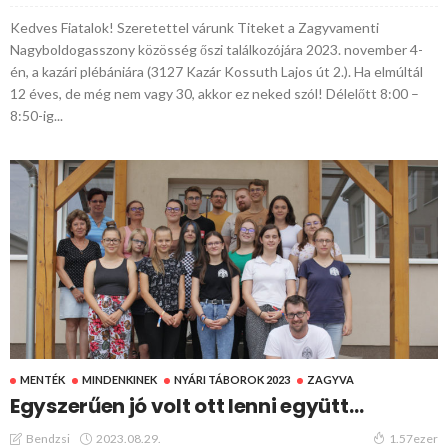
Kedves Fiatalok! Szeretettel várunk Titeket a Zagyvamenti
Nagyboldogasszony közösség őszi találkozójára 2023. november 4-
én, a kazári plébániára (3127 Kazár Kossuth Lajos út 2.). Ha elmúltál
12 éves, de még nem vagy 30, akkor ez neked szól! Délelőtt 8:00 –
8:50-ig...
MENTÉK
MINDENKINEK
NYÁRI TÁBOROK 2023
ZAGYVA
Egyszerűen jó volt ott lenni együtt…
2023.08.29.
Bendzsi
1.57ezer