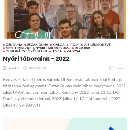
DÉL-DUNA
ÉSZAK-DUNA
GALGA
IPOLY
JUBILEUMOK ÉVE
MENTE MISSZIÓ
NYÁRI TÁBOROK 2022.
RÉGIÓINK
REGIONÁLIS KÖZÖSSÉGEK
TISZA
ZAGYVA
Nyári táboraink – 2022.
2022.06.20.
Bendzsi
1.65ezer
Kedves Fiatalok! Idén is várunk Titeket nyári táborainkba! Építsük
közösen a jövő egyházát! Észak-Dunás nyári tábor: Nagymaros, 2022.
július 04-09. Ipolyos nyári tábor: Romhány, 2022. július 11-15. Dél-
Dunás nyári tábor: Hernád, 2022. július 12-17. Fiútábor: Vác, 2022.
július 18-22. Zagyvás...