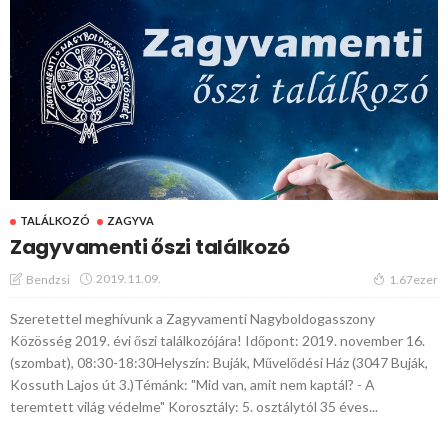
TALÁLKOZÓ
ZAGYVA
Zagyvamenti őszi találkozó
2019.11.09.
Bendzsi
1.67ezer
Szeretettel meghívunk a Zagyvamenti Nagyboldogasszony
Közösség 2019. évi őszi találkozójára! Időpont: 2019. november 16.
(szombat), 08:30-18:30Helyszín: Buják, Művelődési Ház (3047 Buják,
Kossuth Lajos út 3.)Témánk: "Mid van, amit nem kaptál? - A
teremtett világ védelme" Korosztály: 5. osztálytól 35 éves...