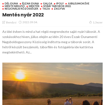
DÉL-DUNA
ÉSZAK-DUNA
GALGA
IPOLY
JUBILEUMOK ÉVE
MENTE MISSZIÓ
MENTÉK
NYÁRI TÁBOROK 2022.
REGIONÁLIS KÖZÖSSÉGEK
TISZA
ZAGYVA
Mentés nyár 2022
2022.09.04.
Bendzsi
1.3ezer
Az idei évben is mind a hat régió megrendezte saját nyári táborát. A
szokásokhoz híven, július elején az idén 20 éves Észak-Dunamenti
Nagyboldogasszony Közösség indította meg a táborok sorát. A
hétről készült beszámoló, táborfilm és fotógaléria ide kattintva
megtekinthető. Az...