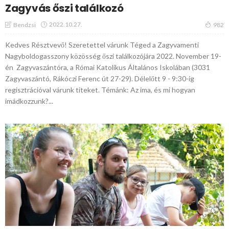
Zagyvás őszi találkozó
2022.10.27.
Bendzsi
982
Kedves Résztvevő! Szeretettel várunk Téged a Zagyvamenti
Nagyboldogasszony közösség őszi találkozójára 2022. November 19-
én Zagyvaszántóra, a Római Katolikus Általános Iskolában (3031
Zagyvaszántó, Rákóczi Ferenc út 27-29). Délelőtt 9 - 9:30-ig
regisztrációval várunk titeket. Témánk: Az ima, és mi hogyan
imádkozzunk?...