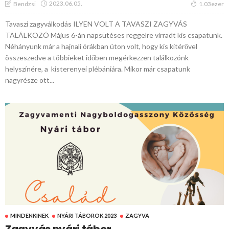
2023.06.05.
Bendzsi
1.03ezer
Tavaszi zagyválkodás ILYEN VOLT A TAVASZI ZAGYVÁS
TALÁLKOZÓ Május 6-án napsütéses reggelre virradt kis csapatunk.
Néhányunk már a hajnali órákban úton volt, hogy kis kitérővel
összeszedve a többieket időben megérkezzen találkozónk
helyszínére, a kisterenyei plébániára. Mikor már csapatunk
nagyrésze ott...
MINDENKINEK
NYÁRI TÁBOROK 2023
ZAGYVA
Zagyvás nyári tábor