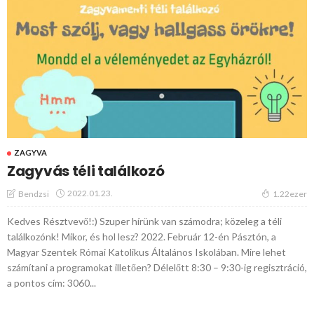
ZAGYVA
Zagyvás téli találkozó
2022.01.23.
Bendzsi
1.22ezer
Kedves Résztvevő!:) Szuper hírünk van számodra; közeleg a téli
találkozónk! Mikor, és hol lesz? 2022. Február 12-én Pásztón, a
Magyar Szentek Római Katolikus Általános Iskolában. Mire lehet
számítani a programokat illetően? Délelőtt 8:30 – 9:30-ig regisztráció,
a pontos cím: 3060...