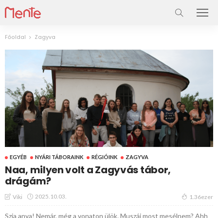
Főoldal
Zagyva
EGYÉB
NYÁRI TÁBORAINK
RÉGIÓINK
ZAGYVA
Naa, milyen volt a Zagyvás tábor,
drágám?
2025.10.03.
Viki
1.36ezer
Szia anya! Nemár, még a vonaton ülök. Muszáj most mesélnem? Ahh