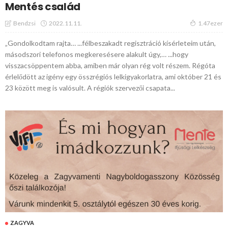
Mentés család
2022.11.11.
Bendzsi
1.47ezer
„Gondolkodtam rajta… ...félbeszakadt regisztráció kísérleteim után,
másodszori telefonos megkeresésere alakult úgy,… ...hogy
visszacsöppentem abba, amiben már olyan rég volt részem. Régóta
érlelődött az igény egy összrégiós lelkigyakorlatra, ami október 21 és
23 között meg is valósult. A régiók szervezői csapata...
ZAGYVA