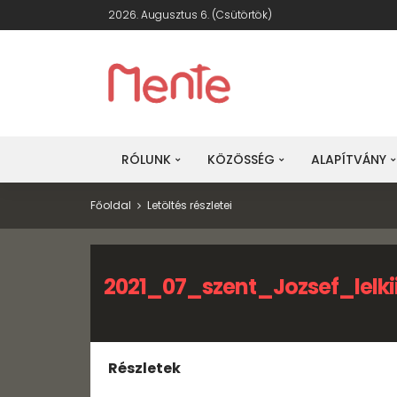
2026. Augusztus 6. (csütörtök)
RÓLUNK
KÖZÖSSÉG
ALAPÍTVÁNY
Főoldal
Letöltés részletei
2021_07_szent_Jozsef_lelki
Részletek