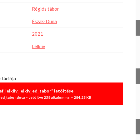
Régiós tábor
Észak-Duna
2021
Lelkiív
ptációja
f_lelkiiv_lelkiv_ed_tabor” letöltése
_ed_tabor.docx – Letöltve 258 alkalommal – 284,23 KB