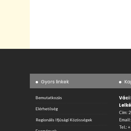
Gyors linkek
Ka
Váci
Bemutatkozás
Lelk
Elérhetőség
Cím: 2
Email
Regionális Ifjúsági Közösségek
Tel.:
+
Események