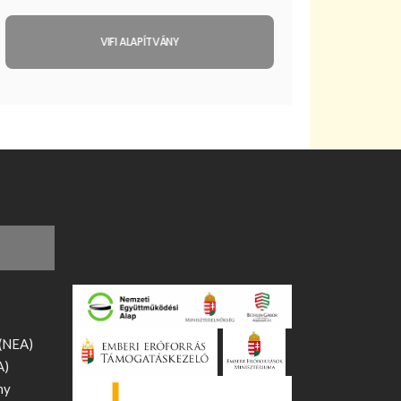
VIFI ALAPÍTVÁNY
 (NEA)
A)
ny