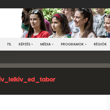
1%
KÉPZÉS
MÉDIA
PROGRAMOK
RÉGIÓK
iv_lelkiv_ed_tabor