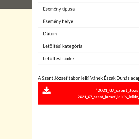
Esemény típusa
Esemény helye
Dátum
Letöltési kategória
Letöltési címke
A Szent József tábor lelkiívánek Észak.Dunás ada
“2021_07_szent_Jozse
2021_07_szent_jozsef_lelkiiv_lelkiv