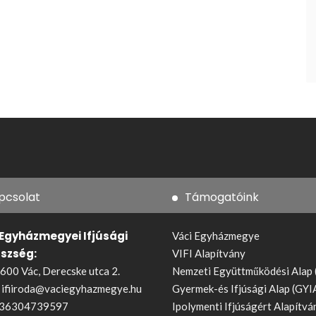
pcsolat
Támogatóink
 Egyházmegyei Ifjúsági
Váci Egyházmegye
észség:
VIFI Alapítvány
600 Vác, Derecske utca 2.
Nemzeti Együttműködési Alap
:
ifiiroda@vaciegyhazmegye.hu
Gyermek-és Ifjúsági Alap (GYI
36304739597
Ipolymenti Ifjúságért Alapítvá