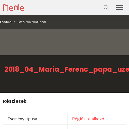
Főoldal
Letöltés részletei
2018_04_Maria_Ferenc_papa_uze
Részletek
Esemény típusa
Régiós találkozó