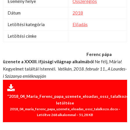
Esemény helye
Összerégiós
Dátum
2018
Letöltési kategória
Előadás
Letöltési címke
Ferenc pápa
üzenete a XXXIII. ifjúsági világnap alkalmából
Ne félj, Mária!
Kegyelmet találtál Istennél.
Vatikán, 2018. február 11.,
A Lourdes-
i Szűzanya emléknapján
“2018_04_Maria_Ferenc_papa_uzenete_eloadas_ossz_talalkozo
letöltése
2018_04_maria_ferenc_papa_uzenete_eloadas_ossz_talalkozo.docx –
Letöltve 268 alkalommal – 51,28 KB