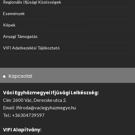
Regionális Ifjúsági Közösségek
Események
Képek
Anyagi Támogatás
VIFI Adatkezelési Tájékoztató
Kapcsolat
Váci Egyházmegyei Ifjúsági Lelkészség:
Cím: 2600 Vác, Derecske utca 2.
Email:
ifiiroda@vaciegyhazmegye.hu
Tel.:
+36304739597
VIFI Alapítvány: