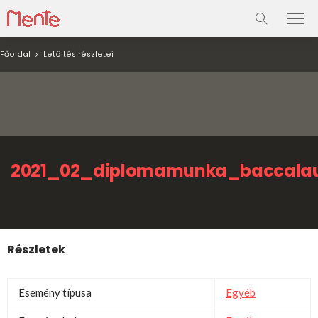
Főoldal
Letöltés részletei
2021_02_diplomamunka_baccala
Részletek
Esemény típusa
Egyéb