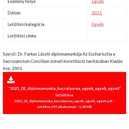
Esemény helye
Egyéb
Dátum
2021
Letöltési kategória
Egyéb
Letöltési címke
Szerző: Dr. Farkas László diplomamunkája Az Eucharisztia a
Sacrosanctum Concilium zsinati konstitúció tanításában Kiadás
éve: 2001.
“2021_02_diplomamunka_baccalaurea_egyeb_egyeb_egyeb”
letöltése
2021_02_diplomamunka_baccalaurea_egyeb_egyeb_egyeb.pdf –
Letöltve 295 alkalommal – 1,38 MB