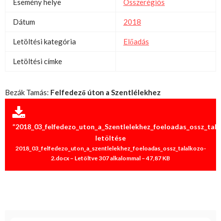
Esemény helye
Összerégiós
Dátum
2018
Letöltési kategória
Előadás
Letöltési címke
Bezák Tamás:
Felfedező úton a Szentlélekhez
“2018_03_felfedezo_uton_a_Szentlelekhez_foeloadas_ossz_tala
letöltése
2018_03_felfedezo_uton_a_szentlelekhez_foeloadas_ossz_talalkozo-
2.docx – Letöltve 307 alkalommal – 47,87 KB