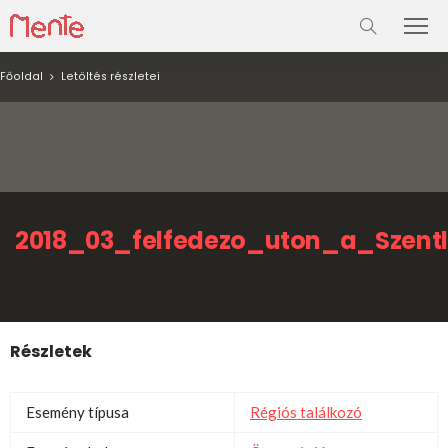
Főoldal
Letöltés részletei
2018_03_felfedezo_uton_a_Szentl
Részletek
Esemény típusa
Régiós találkozó