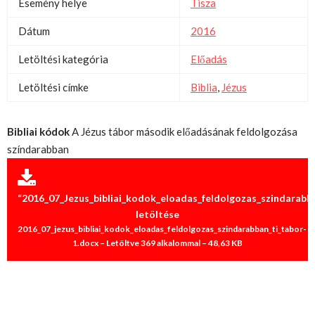
Esemény helye
Tisza
Dátum
2016
Letöltési kategória
Előadás
Letöltési címke
Biblia
,
Jézus
Bibliai kódok
A Jézus tábor második előadásának feldolgozása
színdarabban
“2016_07_Jezus_bibliai_kodok_eloadas_feldolgozas_szindarabb
letöltése
2016_07_jezus_bibliai_kodok_eloadas_feldolgozas_szindarabban_ti_tabor-
1.docx – Letöltve 369 alkalommal – 48,63 KB