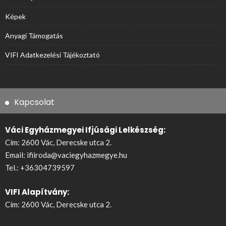
Képek
Anyagi Támogatás
VIFI Adatkezelési Tájékoztató
Kapcsolat
Váci Egyházmegyei Ifjúsági Lelkészség:
Cím: 2600 Vác, Derecske utca 2.
Email:
ifiiroda@vaciegyhazmegye.hu
Tel.:
+36304739597
VIFI Alapítvány:
Cím: 2600 Vác, Derecske utca 2.