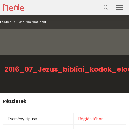
Főoldal
Letöltés részletei
2016_07_Jezus_bibliai_kodok_elo
Részletek
Esemény típusa
Régiós tábor