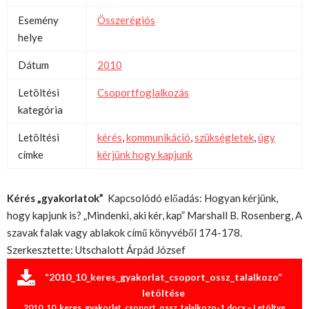
Esemény
Összerégiós
helye
Dátum
2010
Letöltési
Csoportfoglalkozás
kategória
Letöltési
kérés
,
kommunikáció
,
szükségletek
,
úgy
címke
kérjünk hogy kapjunk
Kérés „gyakorlatok”
Kapcsolódó előadás: Hogyan kérjünk,
hogy kapjunk is? „Mindenki, aki kér, kap” Marshall B. Rosenberg, A
szavak falak vagy ablakok című könyvéből 174-178.
Szerkesztette: Utschalott Árpád József
“2010_10_keres_gyakorlat_csoport_ossz_talalkozo”
letöltése
2010_10_keres_gyakorlat_csoport_ossz_talalkozo-1.docx – Letöltve