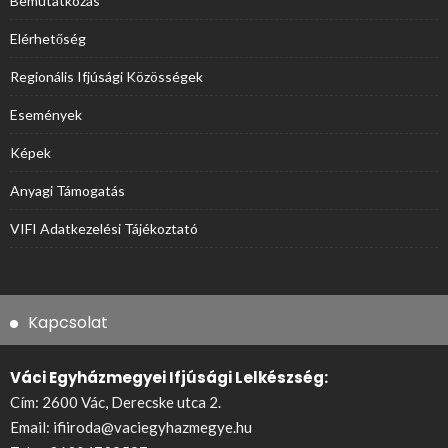
Bemutatkozás
Elérhetőség
Regionális Ifjúsági Közösségek
Események
Képek
Anyagi Támogatás
VIFI Adatkezelési Tájékoztató
Kapcsolat
Váci Egyházmegyei Ifjúsági Lelkészség:
Cím: 2600 Vác, Derecske utca 2.
Email:
ifiiroda@vaciegyhazmegye.hu