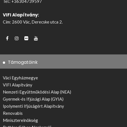
Tel.:
+36304739597
VIFI Alapítvány:
Cím: 2600 Vác, Derecske utca 2.
Támogatóink
Váci Egyházmegye
VIFI Alapítvány
Nemzeti Együttműködési Alap (NEA)
Gyermek-és Ifjúsági Alap (GYIA)
Ipolymenti Ifjúságért Alapítvány
Renovabis
Miniszterelnökség