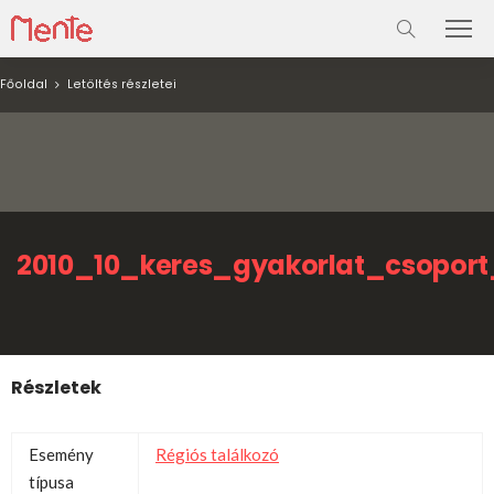
Főoldal
Letöltés részletei
2010_10_keres_gyakorlat_csoport
Részletek
Esemény
Régiós találkozó
típusa