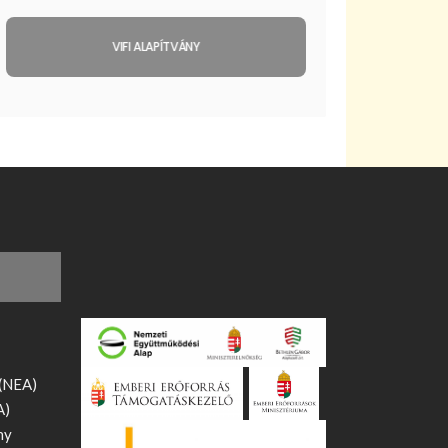
VIFI ALAPÍTVÁNY
 (NEA)
A)
ny