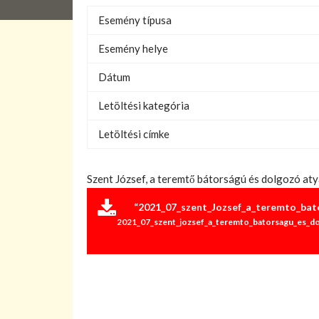
Esemény típusa
Esemény helye
Dátum
Letöltési kategória
Letöltési címke
Szent József, a teremtő bátorságú és dolgozó atya
“2021_07_szent_Jozsef_a_teremto_bato
2021_07_szent_jozsef_a_teremto_batorsagu_es_dolg