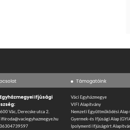
pcsolat
Támogatóink
 Egyházmegyei Ifjúsági
Váci Egyházmegye
észség:
VIFI Alapítvány
600 Vác, Derecske utca 2.
Nemzeti Együttműködési Alap
:
ifiiroda@vaciegyhazmegye.hu
Gyermek-és Ifjúsági Alap (GYI
36304739597
Ipolymenti Ifjúságért Alapítvá