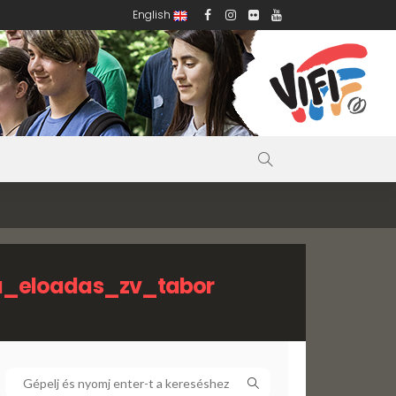
English
a_eloadas_zv_tabor