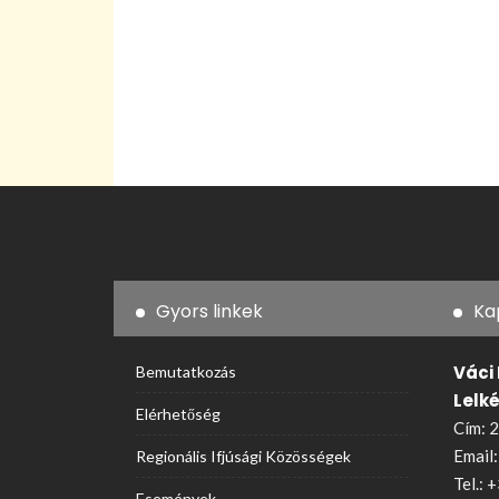
Gyors linkek
Ka
Váci
Bemutatkozás
Lelk
Elérhetőség
Cím: 2
Email
Regionális Ifjúsági Közösségek
Tel.:
+
Események