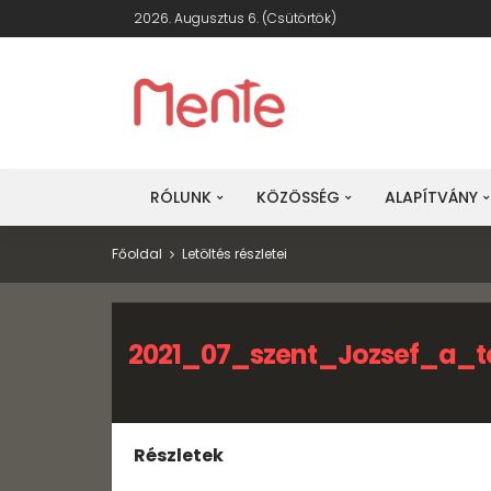
2026. Augusztus 6. (csütörtök)
RÓLUNK
KÖZÖSSÉG
ALAPÍTVÁNY
Főoldal
Letöltés részletei
2021_07_szent_Jozsef_a_
Részletek