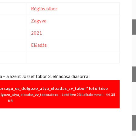
Régiós tábor
Zagyva
2021
Előadás
 – a Szent József tábor 3. előadása diasorral
rsagu_es_dolgozo_atya_eloadas_zv_tabor” letöltése
ozo_atya_eloadas_zv_tabor.docx – Letöltve 231 alkalommal – 44,35
KB