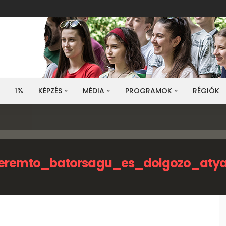
1%
KÉPZÉS
MÉDIA
PROGRAMOK
RÉGIÓK
teremto_batorsagu_es_dolgozo_aty