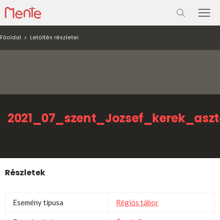
Főoldal
Letöltés részletei
2021_07_szent_Jozsef_kerek_asz
Részletek
Esemény típusa
Régiós tábor