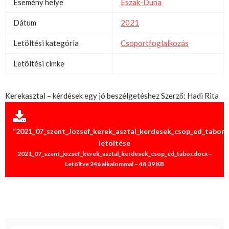
Esemény helye
Észak-Duna
Dátum
2021
Letöltési kategória
Csoportfoglalkozás
Letöltési címke
Kerekasztal – kérdések egy jó beszélgetéshez Szerző: Hadi Rita
“2021_07_szent_Jozsef_kerek_asztal_kerdesek_csop_ed_tabor”
letöltése
2021_07_szent_jozsef_kerek_asztal_kerdesek_csop_ed_tabor.docx –
Letöltve 246 alkalommal – 48,39 KB