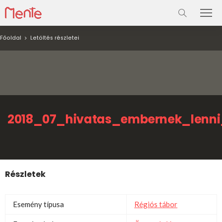
Főoldal
Letöltés részletei
2018_07_hivatas_embernek_lenni
Részletek
Esemény típusa
Régiós tábor