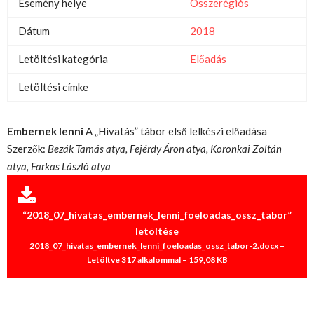
Esemény helye
Összerégiós
Dátum
2018
Letöltési kategória
Előadás
Letöltési címke
Embernek lenni
A „Hivatás” tábor első lelkészi előadása
Szerzők:
Bezák Tamás atya,
Fejérdy Áron atya,
Koronkai Zoltán
atya,
Farkas László atya
“2018_07_hivatas_embernek_lenni_foeloadas_ossz_tabor”
letöltése
2018_07_hivatas_embernek_lenni_foeloadas_ossz_tabor-2.docx –
Letöltve 317 alkalommal – 159,08 KB