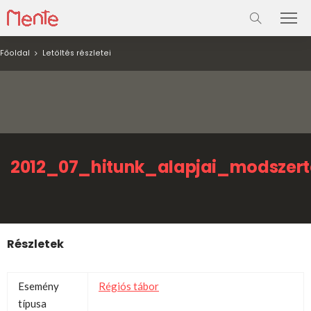
Főoldal
Letöltés részletei
2012_07_hitunk_alapjai_modszer
Részletek
Esemény
Régiós tábor
típusa