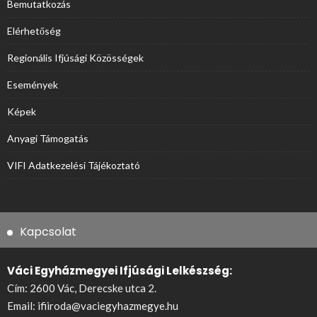
Bemutatkozás
Elérhetőség
Regionális Ifjúsági Közösségek
Események
Képek
Anyagi Támogatás
VIFI Adatkezelési Tájékoztató
Kapcsolat
Váci Egyházmegyei Ifjúsági Lelkészség:
Cím: 2600 Vác, Derecske utca 2.
Email:
ifiiroda@vaciegyhazmegye.hu