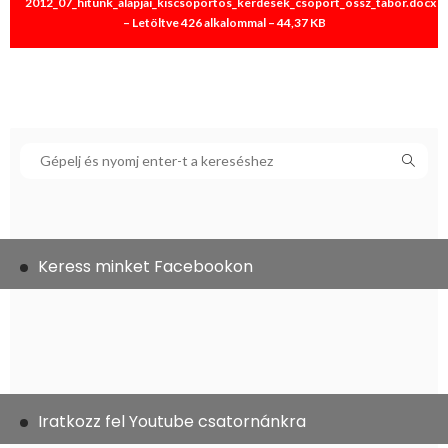
2012_07_hitunk_alapjai_kiscsoportos_kerdesek_csoport_ossz_tabor.docx
– Letöltve 426 alkalommal – 44,37 KB
Keress minket Facebookon
Iratkozz fel Youtube csatornánkra