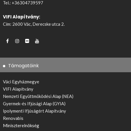
Tel.:
+36304739597
VIFI Alapítvány:
Cím: 2600 Vác, Derecske utca 2.
Támogatóink
Váci Egyházmegye
VIFI Alapítvány
Nemzeti Együttműködési Alap (NEA)
Gyermek-és Ifjúsági Alap (GYIA)
Ipolymenti Ifjúságért Alapítvány
Renovabis
Miniszterelnökség