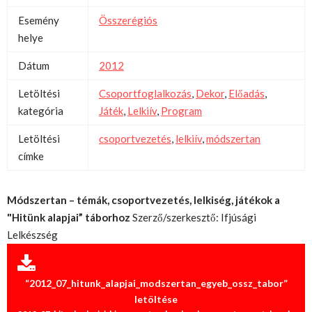
Esemény
Összerégiós
helye
Dátum
2012
Letöltési
Csoportfoglalkozás
,
Dekor
,
Előadás
,
kategória
Játék
,
Lelkiív
,
Program
Letöltési
csoportvezetés
,
lelkiív
,
módszertan
címke
Módszertan – témák, csoportvezetés, lelkiség, játékok a
"Hitünk alapjai” táborhoz
Szerző/szerkesztő: Ifjúsági
Lelkészség
“2012_07_hitunk_alapjai_modszertan_egyeb_ossz_tabor”
letöltése