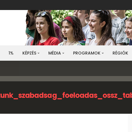
1%
KÉPZÉS
MÉDIA
PROGRAMOK
RÉGIÓK
itunk_szabadsag_foeloadas_ossz_ta