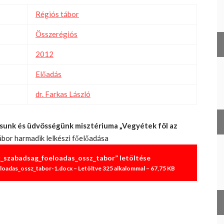
Régiós tábor
Összerégiós
2012
Előadás
dr. Farkas László
tásunk és üdvösségünk misztériuma „Vegyétek föl az
tábor harmadik lelkészi főelőadása
k_szabadsag_foeloadas_ossz_tabor” letöltése
loadas_ossz_tabor-1.docx – Letöltve 325 alkalommal – 67,75 KB