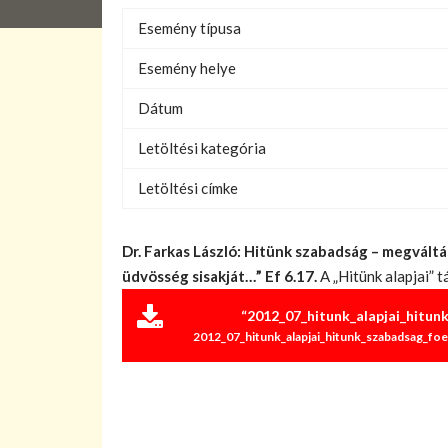
Esemény típusa
Esemény helye
Dátum
Letöltési kategória
Letöltési címke
Dr. Farkas László: Hitünk szabadság – megvál
üdvösség sisakját…” Ef 6.17.
A „Hitünk alapjai” 
“2012_07_hitunk_alapjai_hitun
2012_07_hitunk_alapjai_hitunk_szabadsag_foe