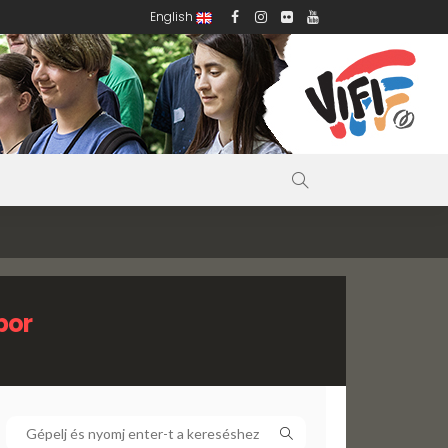
English
bor