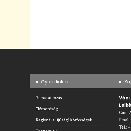
Gyors linkek
Ka
Váci
Bemutatkozás
Lelk
Elérhetőség
Cím: 2
Email
Regionális Ifjúsági Közösségek
Tel.:
+
Események