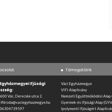
pcsolat
Támogatóink
 Egyházmegyei Ifjúsági
Váci Egyházmegye
észség:
VIFI Alapítvány
600 Vác, Derecske utca 2.
Nemzeti Együttműködési Alap
:
ifiiroda@vaciegyhazmegye.hu
Gyermek-és Ifjúsági Alap (GYI
36304739597
Ipolymenti Ifjúságért Alapítvá