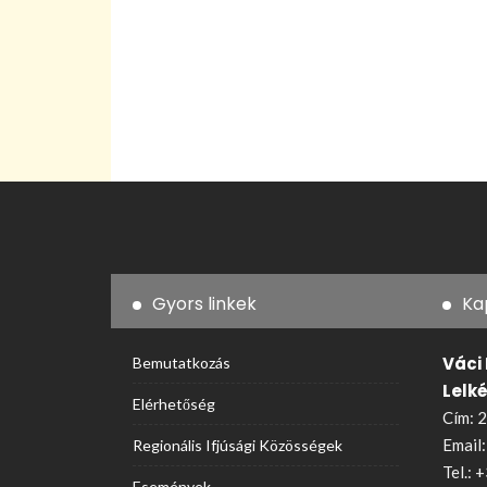
Gyors linkek
Ka
Váci
Bemutatkozás
Lelk
Elérhetőség
Cím: 2
Email
Regionális Ifjúsági Közösségek
Tel.:
+
Események