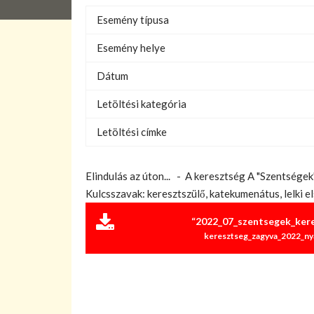
Esemény típusa
Esemény helye
Dátum
Letöltési kategória
Letöltési címke
Elindulás az úton... - A keresztség A "Szentsége
Kulcsszavak: keresztszülő, katekumenátus, lelki 
“2022_07_szentsegek_kere
keresztseg_zagyva_2022_nya