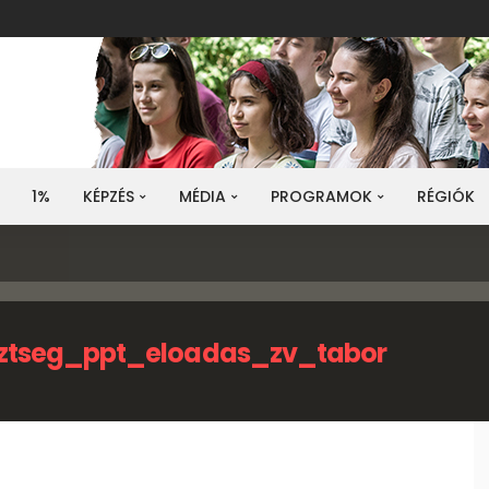
1%
KÉPZÉS
MÉDIA
PROGRAMOK
RÉGIÓK
ztseg_ppt_eloadas_zv_tabor