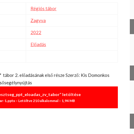
Régiós tábor
Zagyva
2022
Előadás
k" tábor 2. előadásának első része Szerző: Kis Domonkos
elsősegélynyújtás
sztseg_ppt_eloadas_zv_tabor” letöltése
r-1.pptx – Letöltve 210 alkalommal – 1,94 MB