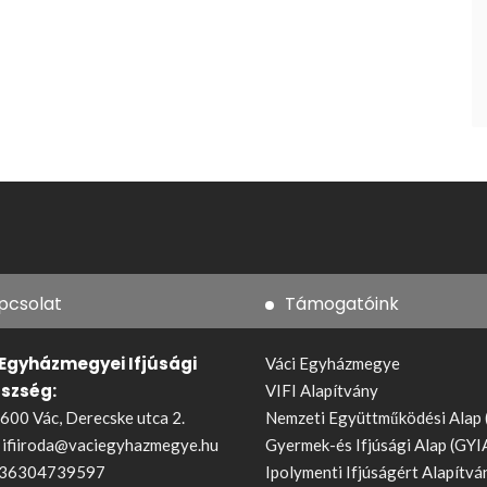
pcsolat
Támogatóink
 Egyházmegyei Ifjúsági
Váci Egyházmegye
észség:
VIFI Alapítvány
600 Vác, Derecske utca 2.
Nemzeti Együttműködési Alap
:
ifiiroda@vaciegyhazmegye.hu
Gyermek-és Ifjúsági Alap (GYI
36304739597
Ipolymenti Ifjúságért Alapítvá