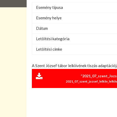
Esemény típusa
Esemény helye
Dátum
Letöltési kategória
Letöltési címke
A Szent József tábor lelkiívének tiszás adaptációj
“2021_07_szent_Jozsef
2021_07_szent_jozsef_lelkiiv_lelkii