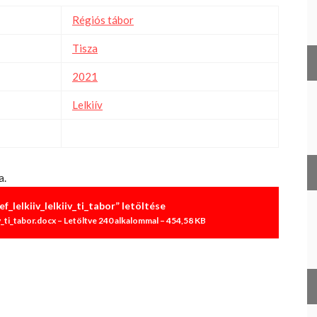
Régiós tábor
Tisza
2021
Lelkiív
a.
_lelkiiv_lelkiiv_ti_tabor” letöltése
v_ti_tabor.docx – Letöltve 240 alkalommal – 454,58 KB