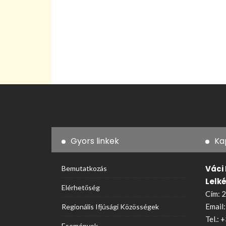
Gyors linkek
Ka
Váci
Bemutatkozás
Lelk
Elérhetőség
Cím: 2
Email
Regionális Ifjúsági Közösségek
Tel.:
+
Események