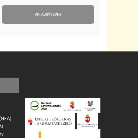
VIFI ALAPÍTVÁNY
 (NEA)
A)
ny