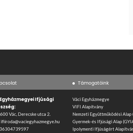
pcsolat
Támogatóink
 Egyházmegyei Ifjúsági
Váci Egyházmegye
észség:
VIFI Alapítvány
600 Vác, Derecske utca 2.
Nemzeti Együttműködési Alap
:
ifiiroda@vaciegyhazmegye.hu
Gyermek-és Ifjúsági Alap (GYI
36304739597
Ipolymenti Ifjúságért Alapítvá