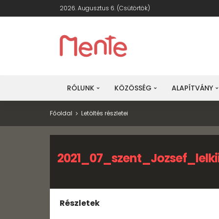
2026. Augusztus 6. (csütörtök)
RÓLUNK
KÖZÖSSÉG
ALAPÍTVÁNY
Főoldal
Letöltés részletei
2021_07_szent_Jozsef_lelkii
Részletek