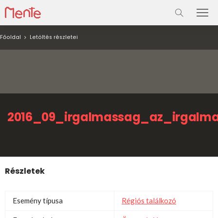
Főoldal
Letöltés részletei
2016_09_irgalmassag_az_irgalma
Részletek
Esemény típusa
Régiós találkozó