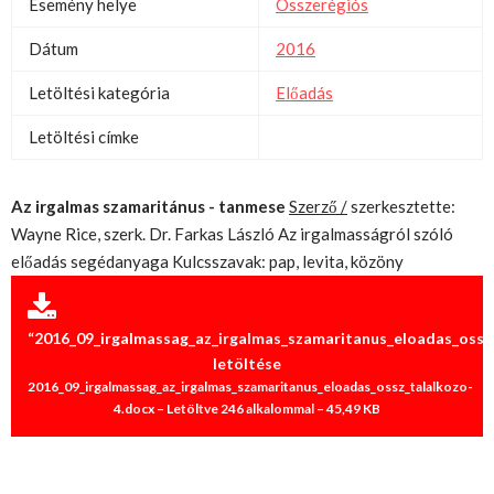
Esemény helye
Összerégiós
Dátum
2016
Letöltési kategória
Előadás
Letöltési címke
Az irgalmas szamaritánus - tanmese
Szerző /
szerkesztette:
Wayne Rice, szerk. Dr. Farkas László Az irgalmasságról szóló
előadás segédanyaga Kulcsszavak: pap, levita, közöny
“2016_09_irgalmassag_az_irgalmas_szamaritanus_eloadas_ossz
letöltése
2016_09_irgalmassag_az_irgalmas_szamaritanus_eloadas_ossz_talalkozo-
4.docx – Letöltve 246 alkalommal – 45,49 KB