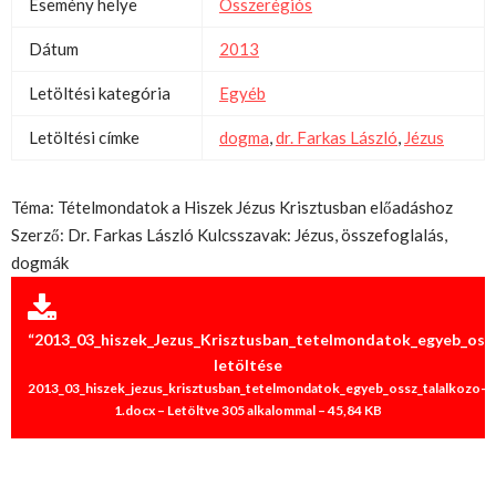
Esemény helye
Összerégiós
Dátum
2013
Letöltési kategória
Egyéb
Letöltési címke
dogma
,
dr. Farkas László
,
Jézus
Téma: Tételmondatok a Hiszek Jézus Krisztusban előadáshoz
Szerző: Dr. Farkas László Kulcsszavak: Jézus, összefoglalás,
dogmák
“2013_03_hiszek_Jezus_Krisztusban_tetelmondatok_egyeb_ossz
letöltése
2013_03_hiszek_jezus_krisztusban_tetelmondatok_egyeb_ossz_talalkozo-
1.docx – Letöltve 305 alkalommal – 45,84 KB