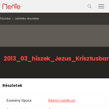
Főoldal
Letöltés részletei
2013_03_hiszek_Jezus_Krisztusb
Részletek
Esemény típusa
Régiós találkozó