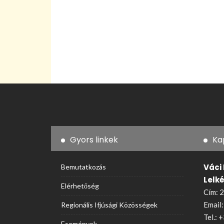
Gyors linkek
Ka
Váci
Bemutatkozás
Lelk
Elérhetőség
Cím: 2
Email
Regionális Ifjúsági Közösségek
Tel.:
+
Események