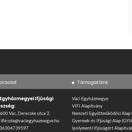
pcsolat
Támogatóink
 Egyházmegyei Ifjúsági
Váci Egyházmegye
észség:
VIFI Alapítvány
600 Vác, Derecske utca 2.
Nemzeti Együttműködési Alap
:
ifiiroda@vaciegyhazmegye.hu
Gyermek-és Ifjúsági Alap (GYI
36304739597
Ipolymenti Ifjúságért Alapítvá