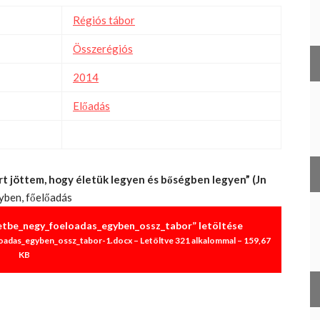
Régiós tábor
Összerégiós
2014
Előadás
t jöttem, hogy életük legyen és bőségben legyen” (Jn
yben, főelőadás
tbe_negy_foeloadas_egyben_ossz_tabor” letöltése
adas_egyben_ossz_tabor-1.docx – Letöltve 321 alkalommal – 159,67
KB