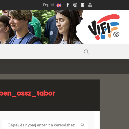
English
ben_ossz_tabor