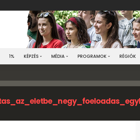
1%
KÉPZÉS
MÉDIA
PROGRAMOK
RÉGIÓK
tas_az_eletbe_negy_foeloadas_egy