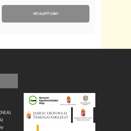
VIFI ALAPÍTVÁNY
 (NEA)
A)
ny