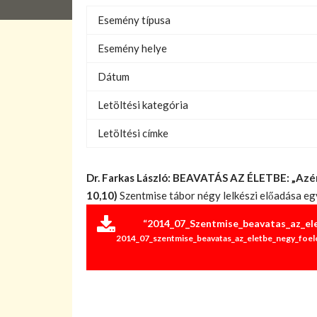
Esemény típusa
Esemény helye
Dátum
Letöltési kategória
Letöltési címke
Dr. Farkas László: BEAVATÁS AZ ÉLETBE: „Azér
10,10)
Szentmise tábor négy lelkészi előadása eg
“2014_07_Szentmise_beavatas_az_ele
2014_07_szentmise_beavatas_az_eletbe_negy_foelo