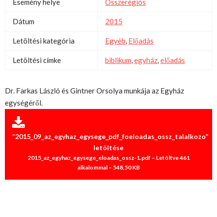
Esemény helye
Összerégiós
Dátum
2015
Letöltési kategória
Egyéb
,
Előadás
Letöltési címke
biblikum
,
egyház
,
előadás
Dr. Farkas László és Gintner Orsolya munkája az Egyház
egységéről.
“2015_09_az_egyhaz_egysege_pdf_foeloadas_ossz_talalkozo”
letöltése
2015_az_egyhaz_egysege_eloadas_ossz-1.pdf – Letöltve 461
alkalommal – 548,50 KB