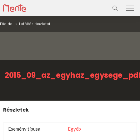
Főoldal
Letöltés részletei
2015_09_az_egyhaz_egysege_pdf
Részletek
Esemény típusa
Egyéb