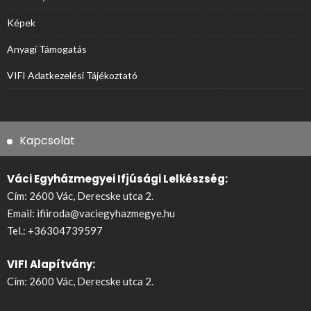
Képek
Anyagi Támogatás
VIFI Adatkezelési Tájékoztató
Kapcsolat
Váci Egyházmegyei Ifjúsági Lelkészség:
Cím: 2600 Vác, Derecske utca 2.
Email:
ifiiroda@vaciegyhazmegye.hu
Tel.:
+36304739597
VIFI Alapítvány:
Cím: 2600 Vác, Derecske utca 2.