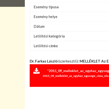
Esemény típusa
Esemény helye
Dátum
Letöltési kategória
Letöltési címke
Dr. Farkas László
(szerkesztő)
: MELLÉKLET Az E
“2015_09_melleklet_az_egyhaz_egyseg
2015_09_melleklet_az_egyhaz_egysege_cimu_eloa