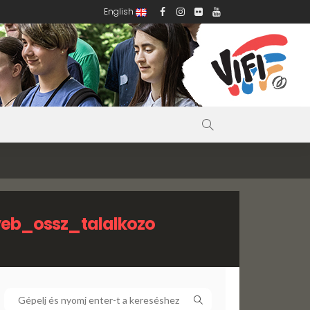
English
eb_ossz_talalkozo