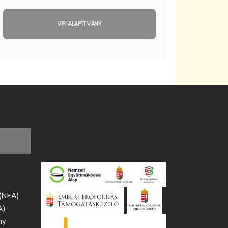
VIFI ALAPÍTVÁNY
 (NEA)
A)
ny