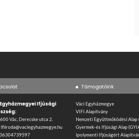
pcsolat
Támogatóink
 Egyházmegyei Ifjúsági
Váci Egyházmegye
észség:
VIFI Alapítvány
600 Vác, Derecske utca 2.
Nemzeti Együttműködési Alap
:
ifiiroda@vaciegyhazmegye.hu
Gyermek-és Ifjúsági Alap (GYI
36304739597
Ipolymenti Ifjúságért Alapítvá