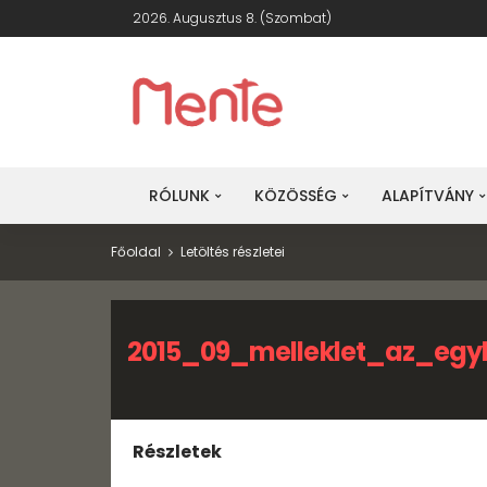
2026. Augusztus 8. (szombat)
RÓLUNK
KÖZÖSSÉG
ALAPÍTVÁNY
Főoldal
Letöltés részletei
2015_09_melleklet_az_eg
Részletek