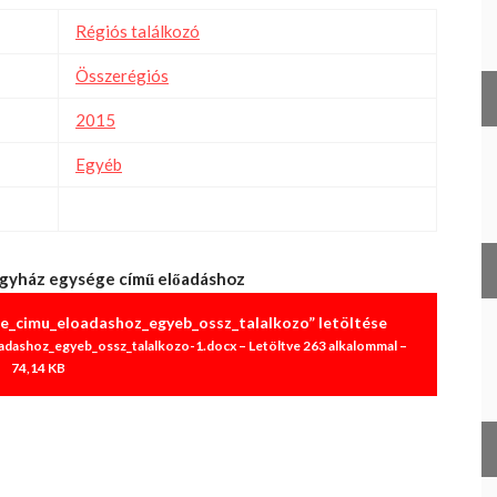
Régiós találkozó
Összerégiós
2015
Egyéb
gyház egysége című előadáshoz
e_cimu_eloadashoz_egyeb_ossz_talalkozo” letöltése
dashoz_egyeb_ossz_talalkozo-1.docx – Letöltve 263 alkalommal –
74,14 KB