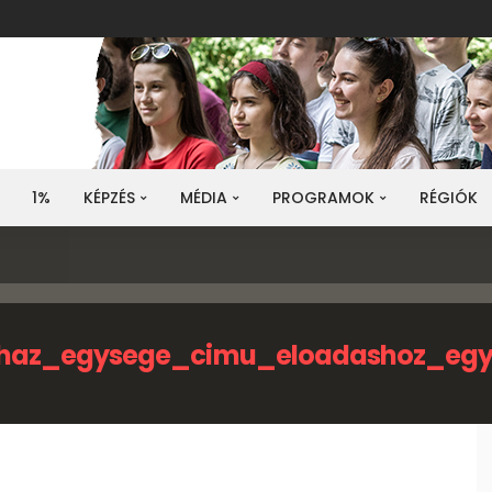
1%
KÉPZÉS
MÉDIA
PROGRAMOK
RÉGIÓK
yhaz_egysege_cimu_eloadashoz_egy