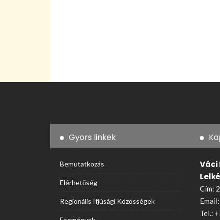
Gyors linkek
Ka
Váci
Bemutatkozás
Lelk
Elérhetőség
Cím: 2
Email
Regionális Ifjúsági Közösségek
Tel.:
+
Események