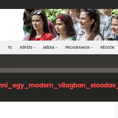
1%
KÉPZÉS
MÉDIA
PROGRAMOK
RÉGIÓK
nni_egy_modern_vilagban_eloadas_