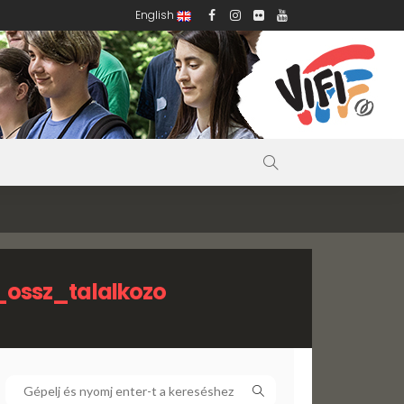
English
ossz_talalkozo