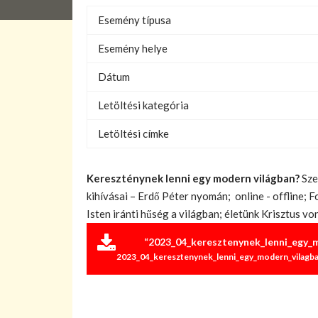
Esemény típusa
Esemény helye
Dátum
Letöltési kategória
Letöltési címke
Kereszténynek lenni egy modern világban?
Sze
kihívásai – Erdő Péter nyomán; online - offline;
Isten iránti hűség a világban; életünk Krisztus v
“2023_04_keresztenynek_lenni_egy_m
2023_04_keresztenynek_lenni_egy_modern_vilagban_