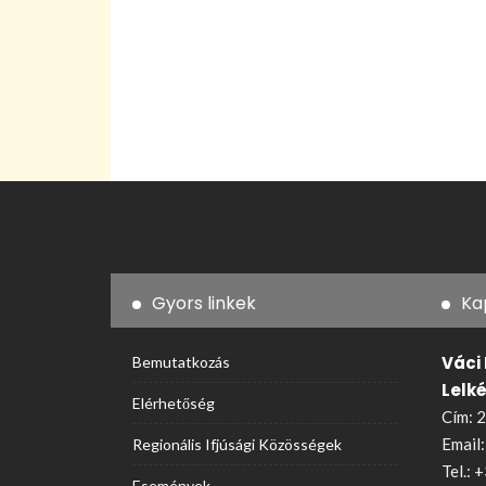
Gyors linkek
Ka
Váci
Bemutatkozás
Lelk
Elérhetőség
Cím: 2
Email
Regionális Ifjúsági Közösségek
Tel.:
+
Események