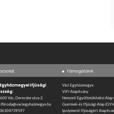
pcsolat
Támogatóink
 Egyházmegyei Ifjúsági
Váci Egyházmegye
észség:
VIFI Alapítvány
600 Vác, Derecske utca 2.
Nemzeti Együttműködési Alap
:
ifiiroda@vaciegyhazmegye.hu
Gyermek-és Ifjúsági Alap (GYI
36304739597
Ipolymenti Ifjúságért Alapítvá