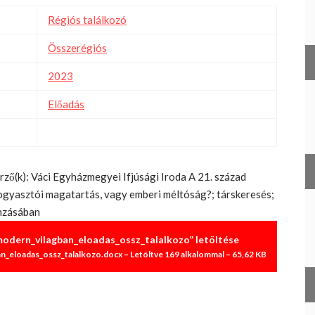
Régiós találkozó
Összerégiós
2023
Előadás
rző(k): Váci Egyházmegyei Ifjúsági Iroda A 21. század
 Fogyasztói magatartás, vagy emberi méltóság?; társkeresés;
onzásában
odern_vilagban_eloadas_ossz_talalkozo” letöltése
eloadas_ossz_talalkozo.docx – Letöltve 169 alkalommal – 65,62 KB