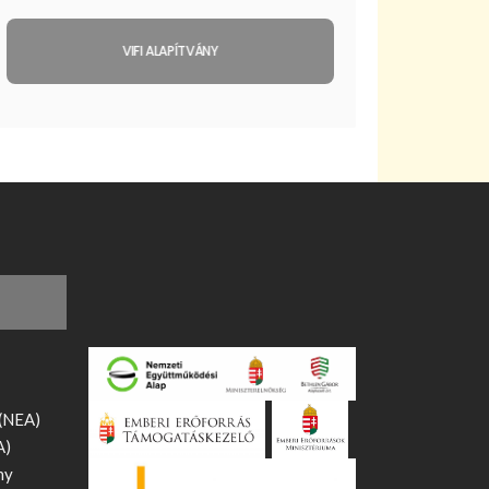
VIFI ALAPÍTVÁNY
 (NEA)
A)
ny