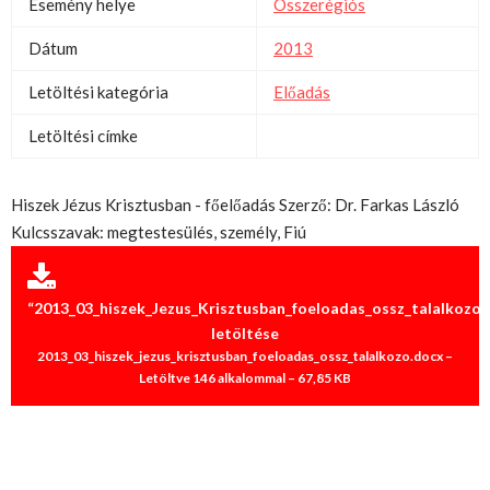
Esemény helye
Összerégiós
Dátum
2013
Letöltési kategória
Előadás
Letöltési címke
Hiszek Jézus Krisztusban - főelőadás Szerző: Dr. Farkas László
Kulcsszavak: megtestesülés, személy, Fiú
“2013_03_hiszek_Jezus_Krisztusban_foeloadas_ossz_talalkozo”
letöltése
2013_03_hiszek_jezus_krisztusban_foeloadas_ossz_talalkozo.docx –
Letöltve 146 alkalommal – 67,85 KB