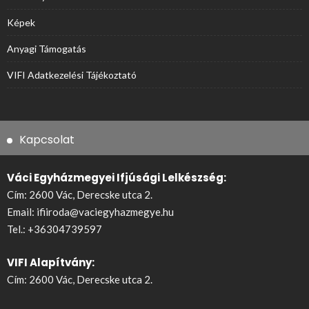
Képek
Anyagi Támogatás
VIFI Adatkezelési Tájékoztató
Kapcsolat
Váci Egyházmegyei Ifjúsági Lelkészség:
Cím: 2600 Vác, Derecske utca 2.
Email:
ifiiroda@vaciegyhazmegye.hu
Tel.:
+36304739597
VIFI Alapítvány:
Cím: 2600 Vác, Derecske utca 2.