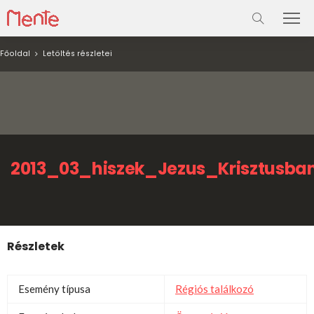
Főoldal
Letöltés részletei
2013_03_hiszek_Jezus_Krisztusba
Részletek
Esemény típusa
Régiós találkozó