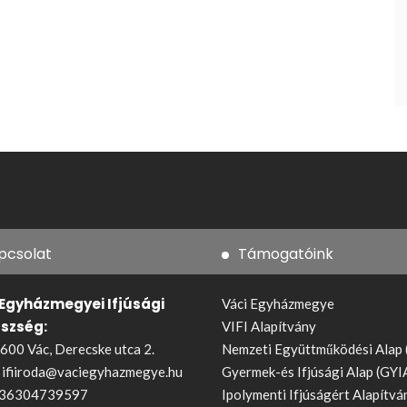
pcsolat
Támogatóink
 Egyházmegyei Ifjúsági
Váci Egyházmegye
észség:
VIFI Alapítvány
600 Vác, Derecske utca 2.
Nemzeti Együttműködési Alap
:
ifiiroda@vaciegyhazmegye.hu
Gyermek-és Ifjúsági Alap (GYI
36304739597
Ipolymenti Ifjúságért Alapítvá