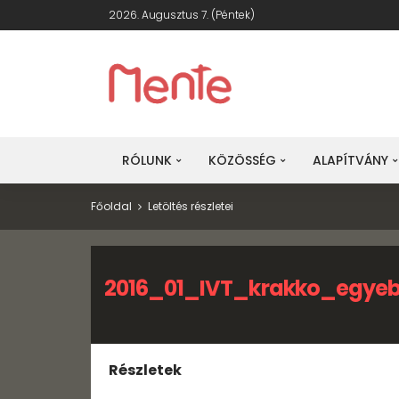
2026. Augusztus 7. (péntek)
RÓLUNK
KÖZÖSSÉG
ALAPÍTVÁNY
Főoldal
Letöltés részletei
2016_01_IVT_krakko_egyeb
Részletek