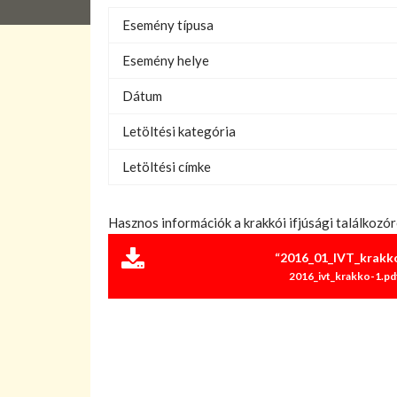
Esemény típusa
Esemény helye
Dátum
Letöltési kategória
Letöltési címke
Hasznos információk a krakkói ifjúsági találkozór
“2016_01_IVT_krakko
2016_ivt_krakko-1.pdf