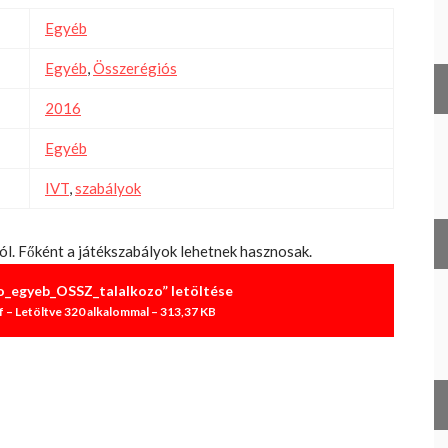
Egyéb
Egyéb
,
Összerégiós
2016
Egyéb
IVT
,
szabályok
ól. Főként a játékszabályok lehetnek hasznosak.
_egyeb_OSSZ_talalkozo” letöltése
 – Letöltve 320 alkalommal – 313,37 KB