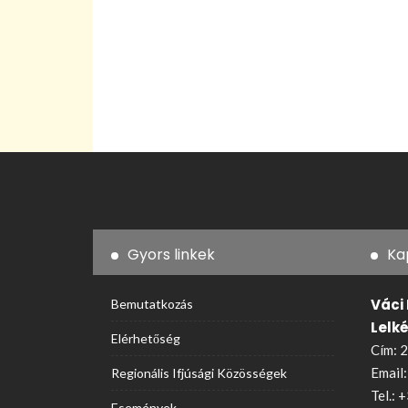
Gyors linkek
Ka
Váci
Bemutatkozás
Lelk
Elérhetőség
Cím: 2
Email
Regionális Ifjúsági Közösségek
Tel.:
+
Események