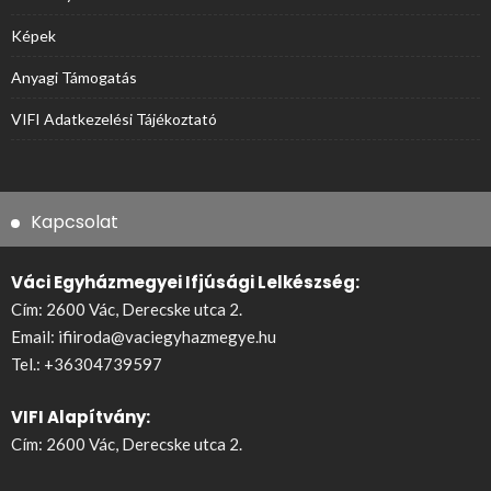
Képek
Anyagi Támogatás
VIFI Adatkezelési Tájékoztató
Kapcsolat
Váci Egyházmegyei Ifjúsági Lelkészség:
Cím: 2600 Vác, Derecske utca 2.
Email:
ifiiroda@vaciegyhazmegye.hu
Tel.:
+36304739597
VIFI Alapítvány:
Cím: 2600 Vác, Derecske utca 2.