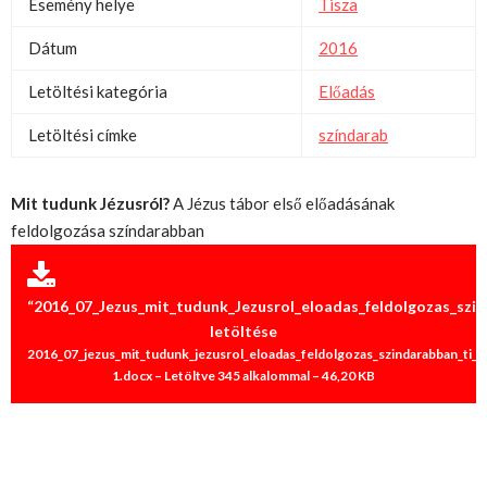
Esemény helye
Tisza
Dátum
2016
Letöltési kategória
Előadás
Letöltési címke
színdarab
Mit tudunk Jézusról?
A Jézus tábor első előadásának
feldolgozása színdarabban
“2016_07_Jezus_mit_tudunk_Jezusrol_eloadas_feldolgozas_szin
letöltése
2016_07_jezus_mit_tudunk_jezusrol_eloadas_feldolgozas_szindarabban_ti_t
1.docx – Letöltve 345 alkalommal – 46,20 KB