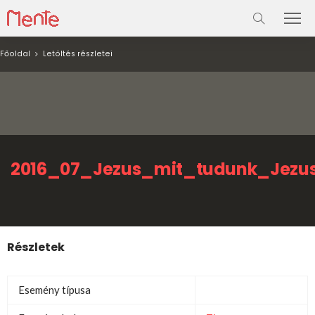
Főoldal
Letöltés részletei
2016_07_Jezus_mit_tudunk_Jezus
Részletek
Esemény típusa