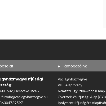
pcsolat
Támogatóink
 Egyházmegyei Ifjúsági
Váci Egyházmegye
észség:
VIFI Alapítvány
600 Vác, Derecske utca 2.
Nemzeti Együttműködési Alap
:
ifiiroda@vaciegyhazmegye.hu
Gyermek-és Ifjúsági Alap (GYI
36304739597
Ipolymenti Ifjúságért Alapítvá