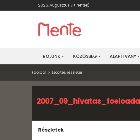
2026. Augusztus 7. (péntek)
RÓLUNK
KÖZÖSSÉG
ALAPÍTVÁNY
Főoldal
Letöltés részletei
2007_09_hivatas_foeloada
Részletek