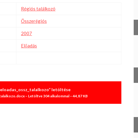
Régiós találkozó
Összerégiós
2007
Előadás
eloadas_ossz_talalkozo” letöltése
alalkozo.docx – Letöltve 304 alkalommal – 44,87 KB