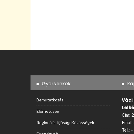
Gyors linkek
Ka
Váci
Bemutatkozás
Lelk
Elérhetőség
Cím: 2
Email
Regionális Ifjúsági Közösségek
Tel.:
+
Események