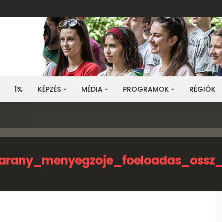
1%
KÉPZÉS
MÉDIA
PROGRAMOK
RÉGIÓK
arany_menyegzoje_foeloadas_ossz_