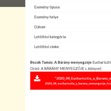
Esemény típusa
Esemény helye
Dátum
Letöltési kategória
Letöltési címke
Bezák Tamás: A Bárány menyegzője
Euchariszti
Ocist: A BÁRÁNY MENYEGZŐJE c. könyve)
“2020_04_Eucharisztia_a_Barany_
2020_04_eucharisztia_a_barany_menyegzoje_foel