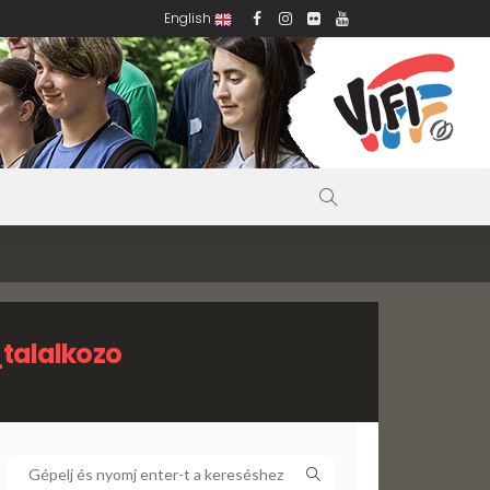
English
talalkozo