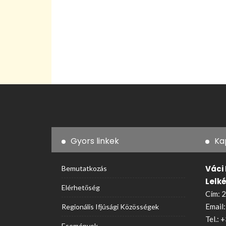
Gyors linkek
Ka
Váci
Bemutatkozás
Lelk
Elérhetőség
Cím: 2
Email
Regionális Ifjúsági Közösségek
Tel.:
+
Események