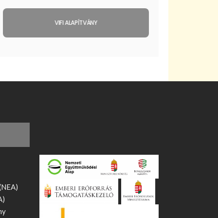
VIFI ALAPÍTVÁNY
 (NEA)
A)
ny