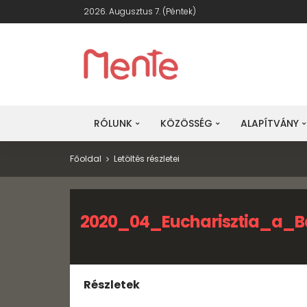
2026. Augusztus 7. (péntek)
RÓLUNK
KÖZÖSSÉG
ALAPÍTVÁNY
Főoldal
Letöltés részletei
2020_04_Eucharisztia_a_B
Részletek