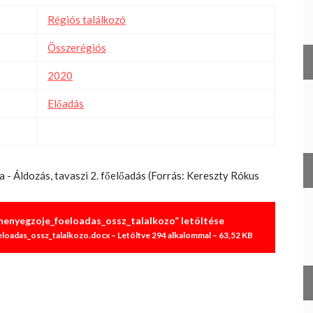
Régiós találkozó
Összerégiós
2020
Előadás
a - Áldozás, tavaszi 2. főelőadás (Forrás: Kereszty Rókus
menyegzoje_foeloadas_ossz_talalkozo” letöltése
oadas_ossz_talalkozo.docx – Letöltve 294 alkalommal – 63,52 KB