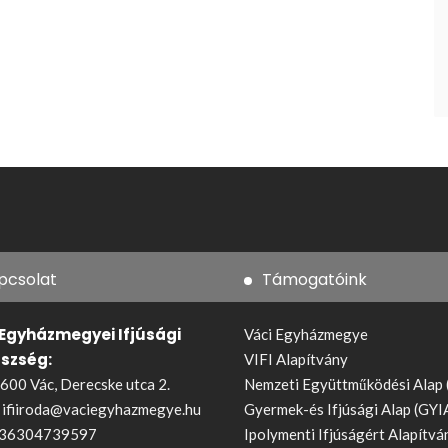
pcsolat
Támogatóink
 Egyházmegyei Ifjúsági
Váci Egyházmegye
észség:
VIFI Alapítvány
600 Vác, Derecske utca 2.
Nemzeti Együttműködési Alap
:
ifiiroda@vaciegyhazmegye.hu
Gyermek-és Ifjúsági Alap (GYI
36304739597
Ipolymenti Ifjúságért Alapítvá