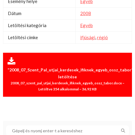
Esemény helye
Egyéb
Dátum
2008
Letöltési kategória
Egyéb
Letöltési címke
ifjúsági
,
régió
“2008_07_Szent_Pal_utjai_kerdesek_ifiknek_egyeb_ossz_tabor”
letöltése
2008_07_szent_pal_utjai_kerdesek_ifiknek_egyeb_ossz_tabor.docx –
Letöltve 354 alkalommal – 36,92 KB