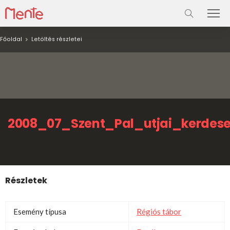
Főoldal
Letöltés részletei
2008_07_Szent_Pal_utjai_kerdes
Részletek
Esemény típusa
Régiós tábor