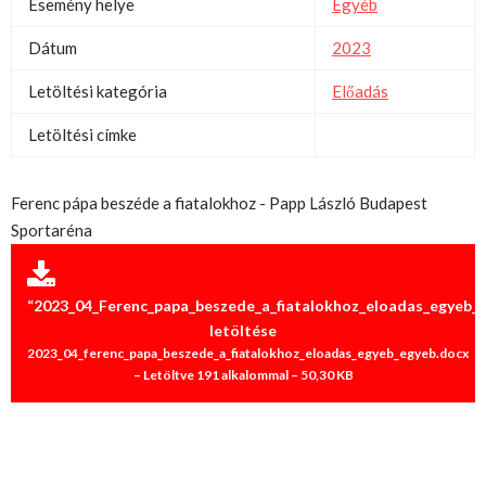
Esemény helye
Egyéb
Dátum
2023
Letöltési kategória
Előadás
Letöltési címke
Ferenc pápa beszéde a fiatalokhoz - Papp László Budapest
Sportaréna
“2023_04_Ferenc_papa_beszede_a_fiatalokhoz_eloadas_egyeb_
letöltése
2023_04_ferenc_papa_beszede_a_fiatalokhoz_eloadas_egyeb_egyeb.docx
– Letöltve 191 alkalommal – 50,30 KB