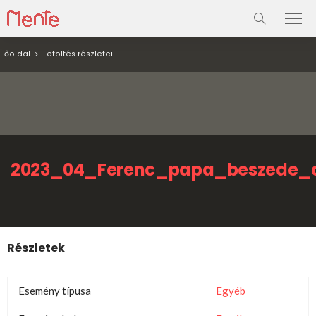
Főoldal
Letöltés részletei
2023_04_Ferenc_papa_beszede_a
Részletek
Esemény típusa
Egyéb