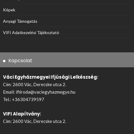
Képek
Anyagi Támogatás
VIFI Adatkezelési Tájékoztató
Kapcsolat
Váci Egyházmegyei Ifjúsági Lelkészség:
Cím: 2600 Vác, Derecske utca 2.
Email:
ifiiroda@vaciegyhazmegye.hu
Tel.:
+36304739597
VIFI Alapítvány:
Cím: 2600 Vác, Derecske utca 2.