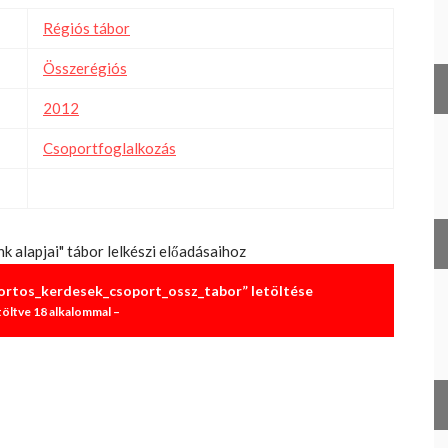
Régiós tábor
Összerégiós
2012
Csoportfoglalkozás
k alapjai" tábor lelkészi előadásaihoz
portos_kerdesek_csoport_ossz_tabor” letöltése
töltve 18 alkalommal –