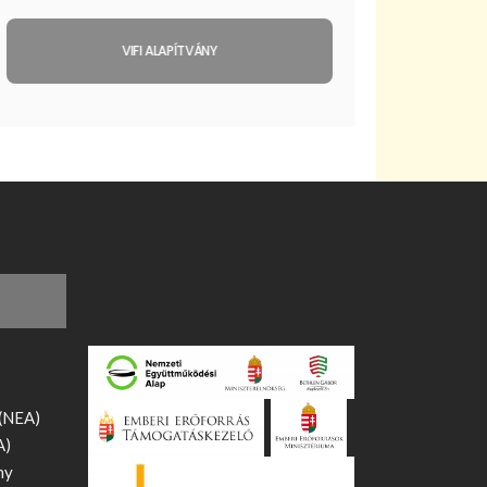
VIFI ALAPÍTVÁNY
 (NEA)
A)
ny