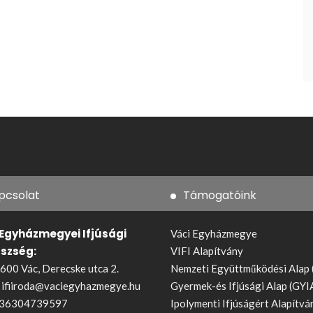
pcsolat
Támogatóink
 Egyházmegyei Ifjúsági
Váci Egyházmegye
észség:
VIFI Alapítvány
600 Vác, Derecske utca 2.
Nemzeti Együttműködési Alap
:
ifiiroda@vaciegyhazmegye.hu
Gyermek-és Ifjúsági Alap (GYI
36304739597
Ipolymenti Ifjúságért Alapítvá