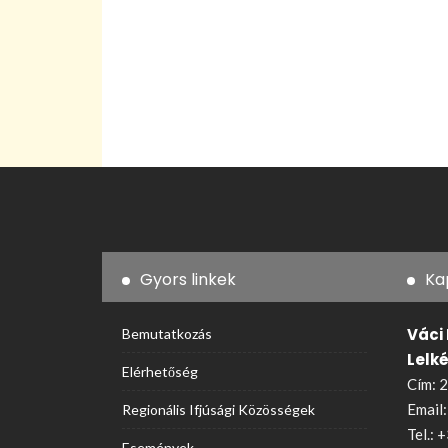
Gyors linkek
Ka
Váci
Bemutatkozás
Lelk
Elérhetőség
Cím: 2
Email
Regionális Ifjúsági Közösségek
Tel.:
+
Események