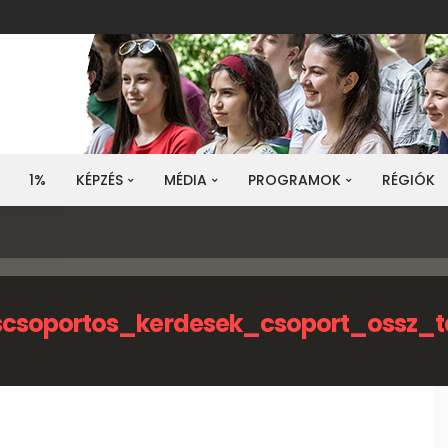
1%
KÉPZÉS
MÉDIA
PROGRAMOK
RÉGIÓK
scsoportos_kerdesek_csoport_ossz_t