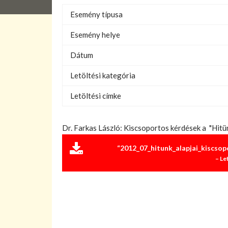
Esemény típusa
Esemény helye
Dátum
Letöltési kategória
Letöltési címke
Dr. Farkas László: Kiscsoportos kérdések a "Hitün
“2012_07_hitunk_alapjai_kiscso
– Le