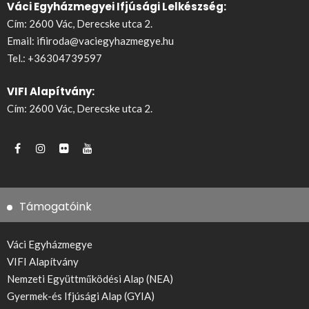
Váci Egyházmegyei Ifjúsági Lelkészség:
Cím: 2600 Vác, Derecske utca 2.
Email:
ifiiroda@vaciegyhazmegye.hu
Tel.:
+36304739597
VIFI Alapítvány:
Cím: 2600 Vác, Derecske utca 2.
Támogatóink
Váci Egyházmegye
VIFI Alapítvány
Nemzeti Együttműködési Alap (NEA)
Gyermek-és Ifjúsági Alap (GYIA)