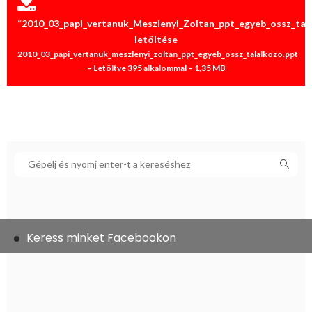
“2010_03_papi_vertanuk_Meszlenyi_Zoltan_ppt_egyeb_ossz_tal
letöltése
2010_03_papi_vertanuk_meszlenyi_zoltan_ppt_egyeb_ossz_talalkozo.ppt
– Letöltve 395 alkalommal – 1,35 MB
Keress minket Facebookon