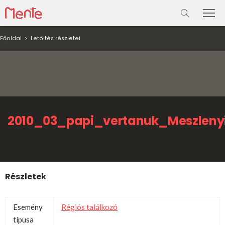
Főoldal
Letöltés részletei
2010_03_papi_vertanuk_Meszleny
Részletek
Esemény
Régiós találkozó
típusa