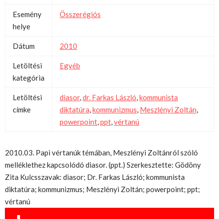
Esemény
Összerégiós
helye
Dátum
2010
Letöltési
Egyéb
kategória
Letöltési
diasor
,
dr. Farkas László
,
kommunista
címke
diktatúra
,
kommunizmus
,
Meszlényi Zoltán
,
powerpoint
,
ppt
,
vértanú
2010.03. Papi vértanúk témában, Meszlényi Zoltánról szóló
melléklethez kapcsolódó diasor. (ppt.) Szerkesztette: Gödöny
Zita Kulcsszavak: diasor; Dr. Farkas László; kommunista
diktatúra; kommunizmus; Meszlényi Zoltán; powerpoint; ppt;
vértanú