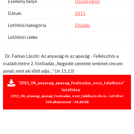
Esemény helye
Összerégiós
Dátum
2011
Letöltési kategória
Előadás
Letöltési címke
Dr. Farkas László: Az anyaság és az apaság - Felkészítés a
családi életre 2. főelőadás
„Nagyobb szeretete senkinek sincsen
annál, mint aki éltét adja…” (Jn 15,13)
“2011_04_anyasag_apasag_foeloadas_ossz_talalkozo”
letöltése
2011_04_anyasag_apasag_foeloadas_ossz_talalkozo.docx – Letöltve
334 alkalommal – 54,88 KB