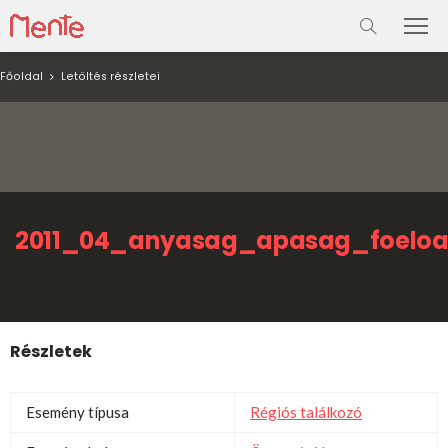
Főoldal
Letöltés részletei
2011_04_anyasag_apasag_foeloa
Részletek
Esemény típusa
Régiós találkozó