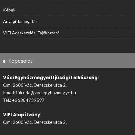
Képek
Anyagi Támogatás
VIFI Adatkezelési Tájékoztató
Kapcsolat
Váci Egyházmegyei Ifjúsági Lelkészség:
Cím: 2600 Vác, Derecske utca 2.
Email:
ifiiroda@vaciegyhazmegye.hu
Tel.:
+36304739597
VIFI Alapítvány:
Cím: 2600 Vác, Derecske utca 2.