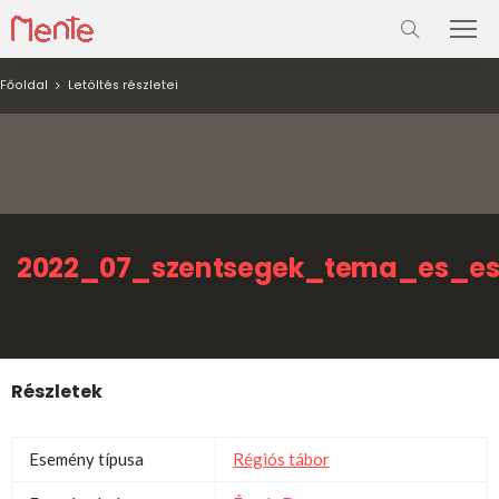
Főoldal
Letöltés részletei
2022_07_szentsegek_tema_es_e
Részletek
Esemény típusa
Régiós tábor