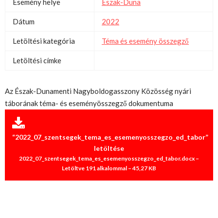
Esemény helye
Észak-Duna
Dátum
2022
Letöltési kategória
Téma és esemény összegző
Letöltési címke
Az Észak-Dunamenti Nagyboldogasszony Közösség nyári
táborának téma- és eseményösszegző dokumentuma
“2022_07_szentsegek_tema_es_esemenyosszegzo_ed_tabor”
letöltése
2022_07_szentsegek_tema_es_esemenyosszegzo_ed_tabor.docx –
Letöltve 191 alkalommal – 45,27 KB