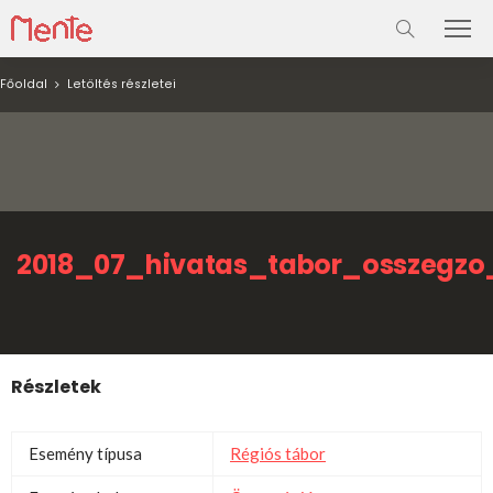
Főoldal
Letöltés részletei
2018_07_hivatas_tabor_osszegzo
Részletek
Esemény típusa
Régiós tábor