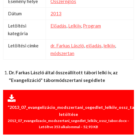
Esemény helye
Összerégiós
Dátum
2013
Letöltési
Előadás
,
Lelkiív
,
Program
kategória
Letöltési címke
dr. Farkas László
,
előadás
,
lelkiív
,
módszertan
Dr. Farkas László által összeállított tábori lelki ív, az
"Evangelizáció" tábormódszertani segédlete
“2013_07_evangelizácio_modszertani_segedlet_lelkiiv_ossz_tab
letöltése
2013_07_evangelizacio_modszertani_segedlet_lelkiiv_ossz_tabor.docx –
Letöltve 353 alkalommal – 52,93 KB