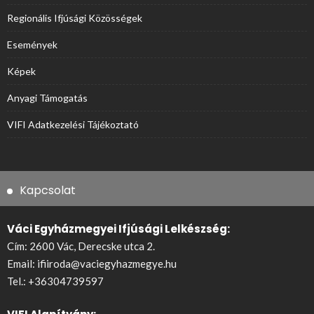
Regionális Ifjúsági Közösségek
Események
Képek
Anyagi Támogatás
VIFI Adatkezelési Tájékoztató
Kapcsolat
Váci Egyházmegyei Ifjúsági Lelkészség:
Cím: 2600 Vác, Derecske utca 2.
Email:
ifiiroda@vaciegyhazmegye.hu
Tel.:
+36304739597