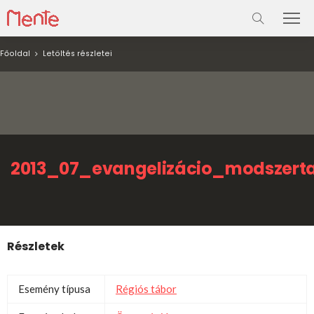
Főoldal
Letöltés részletei
2013_07_evangelizácio_modszerta
Részletek
Esemény típusa
Régiós tábor