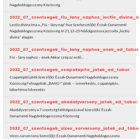
Nagyboldogasszony Közösség
2022_07_szentsegek_fiu_lany_naphoz_lectio_divina_
Lectio divina Ima a „Fiú – lány nap”-hoz Szerkesztő(k): Észak-Dunamenti
Nagyboldogasszony Közösség Jn 21,13-23 feldolgozása a jezsuita „lectio
divina” alapján
2022_07_szentsegek_fiu_lany_naphoz_enek_ed_tabor
Fiú – lány naphoz – ének Akkor szép az erdő…
2022_07_szentsegek_csapatepito_jatek_ed_tabor
Csapatépítő játék Szerző(k): Észak-Dunamenti Nagyboldogasszony
Közösség Felnagyított „BANG!” játék – ismerkedés, csapatépítés,
tábortéma felvezetés
2022_07_szentsegek_akadalyverseny_jatek_ed_tabor
Akadályverseny a 7 szentség feldolgozásával Szerző(k): Észak-
Dunamenti Nagyboldogasszony Közösség
2022_07_szentsegek_vizes_sorverseny_jatek_ed_tabo
Vizes sorverseny Szerző(k): Észak-Dunamenti Nagyboldogasszony