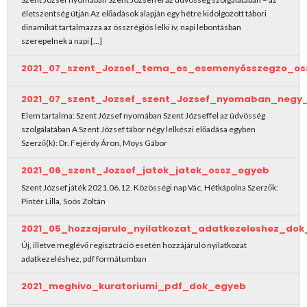
életszentség útján Az előadások alapján egy hétre kidolgozott tábori
dinamikát tartalmazza az összrégiós lelki ív, napi lebontásban
szerepelnek a napi […]
2021_07_szent_Jozsef_tema_es_esemenyösszegzo_os
2021_07_szent_Jozsef_szent_Jozsef_nyomaban_negy
Elem tartalma: Szent József nyomában Szent Józseffel az üdvösség
szolgálatában A Szent József tábor négy lelkészi előadása egyben
Szerző(k): Dr. Fejérdy Áron, Moys Gábor
2021_06_szent_Jozsef_jatek_jatek_ossz_egyeb
Szent József játék 2021.06.12. Közösségi nap Vác, Hétkápolna Szerzők:
Pintér Lilla, Soós Zoltán
2021_05_hozzajarulo_nyilatkozat_adatkezeleshez_do
Új, illetve meglévő regisztráció esetén hozzájáruló nyilatkozat
adatkezeléshez, pdf formátumban
2021_meghivo_kuratoriumi_pdf_dok_egyeb