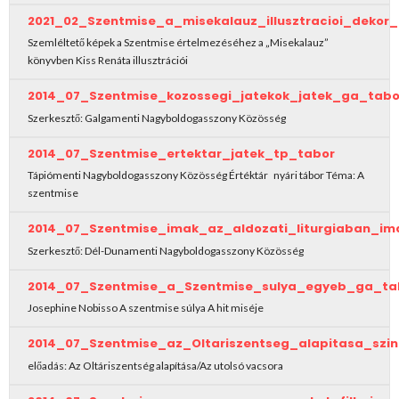
2021_02_Szentmise_a_misekalauz_illusztracioi_deko
Szemléltető képek a Szentmise értelmezéséhez a „Misekalauz”
könyvben Kiss Renáta illusztrációi
2014_07_Szentmise_kozossegi_jatekok_jatek_ga_tabo
Szerkesztő: Galgamenti Nagyboldogasszony Közösség
2014_07_Szentmise_ertektar_jatek_tp_tabor
Tápiómenti Nagyboldogasszony Közösség Értéktár nyári tábor Téma: A
szentmise
2014_07_Szentmise_imak_az_aldozati_liturgiaban_i
Szerkesztő: Dél-Dunamenti Nagyboldogasszony Közösség
2014_07_Szentmise_a_Szentmise_sulya_egyeb_ga_ta
Josephine Nobisso A szentmise súlya A hit miséje
2014_07_Szentmise_az_Oltariszentseg_alapitasa_szi
előadás: Az Oltáriszentség alapítása/Az utolsó vacsora