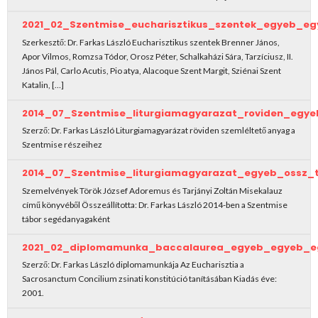
2021_02_Szentmise_eucharisztikus_szentek_egyeb_e
Szerkesztő: Dr. Farkas László Eucharisztikus szentek Brenner János,
Apor Vilmos, Romzsa Tódor, Orosz Péter, Schalkaházi Sára, Tarzíciusz, II.
János Pál, Carlo Acutis, Pio atya, Alacoque Szent Margit, Sziénai Szent
Katalin, […]
2014_07_Szentmise_liturgiamagyarazat_roviden_egye
Szerző: Dr. Farkas László Liturgiamagyarázat röviden szemléltető anyag a
Szentmise részeihez
2014_07_Szentmise_liturgiamagyarazat_egyeb_ossz_
Szemelvények Török József Adoremus és Tarjányi Zoltán Misekalauz
című könyvéből Összeállította: Dr. Farkas László 2014-ben a Szentmise
tábor segédanyagaként
2021_02_diplomamunka_baccalaurea_egyeb_egyeb_e
Szerző: Dr. Farkas László diplomamunkája Az Eucharisztia a
Sacrosanctum Concilium zsinati konstitúció tanításában Kiadás éve:
2001.