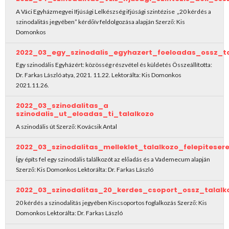
A Váci Egyházmegyei Ifjúsági Lelkészség ifjúsági szintézise „20 kérdés a
szinodalitás jegyében” kérdőív feldolgozása alapján Szerző: Kis
Domonkos
2022_03_egy_szinodalis_egyhazert_foeloadas_ossz_ta
Egy szinodális Egyházért: közösség részvétel és küldetés Összeállította:
Dr. Farkas László atya, 2021. 11.22. Lektorálta: Kis Domonkos
2021.11.26.
2022_03_szinodalitas_a
szinodalis_ut_eloadas_ti_talalkozo
A szinodális út Szerző: Kovácsik Antal
2022_03_szinodalitas_melleklet_talalkozo_felepitese
Így építs fel egy szinodális találkozót az előadás és a Vademecum alapján
Szerző: Kis Domonkos Lektorálta: Dr. Farkas László
2022_03_szinodalitas_20_kerdes_csoport_ossz_talalk
20 kérdés a szinodalitás jegyében Kiscsoportos foglalkozás Szerző: Kis
Domonkos Lektorálta: Dr. Farkas László