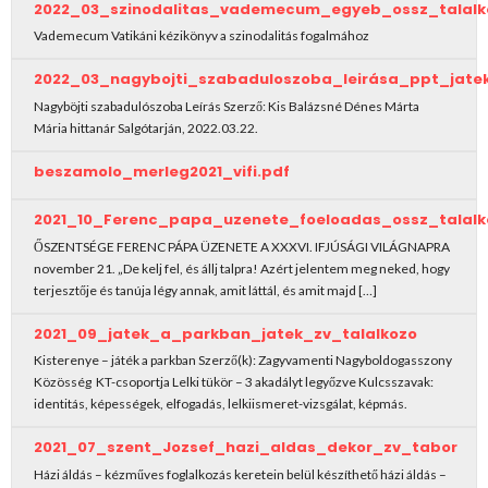
2022_03_szinodalitas_vademecum_egyeb_ossz_talalk
Vademecum Vatikáni kézikönyv a szinodalitás fogalmához
2022_03_nagybojti_szabaduloszoba_leirása_ppt_jat
Nagyböjti szabadulószoba Leírás Szerző: Kis Balázsné Dénes Márta
Mária hittanár Salgótarján, 2022.03.22.
beszamolo_merleg2021_vifi.pdf
2021_10_Ferenc_papa_uzenete_foeloadas_ossz_talalk
ŐSZENTSÉGE FERENC PÁPA ÜZENETE A XXXVI. IFJÚSÁGI VILÁGNAPRA
november 21. „De kelj fel, és állj talpra! Azért jelentem meg neked, hogy
terjesztője és tanúja légy annak, amit láttál, és amit majd […]
2021_09_jatek_a_parkban_jatek_zv_talalkozo
Kisterenye – játék a parkban Szerző(k): Zagyvamenti Nagyboldogasszony
Közösség KT-csoportja Lelki tükör – 3 akadályt legyőzve Kulcsszavak:
identitás, képességek, elfogadás, lelkiismeret-vizsgálat, képmás.
2021_07_szent_Jozsef_hazi_aldas_dekor_zv_tabor
Házi áldás – kézműves foglalkozás keretein belül készíthető házi áldás –