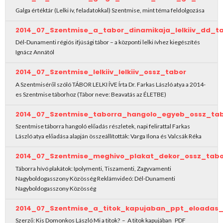
Galga értéktár (Lelki ív, feladatokkal) Szentmise, mint téma feldolgozása
2014_07_Szentmise_a_tabor_dinamikaja_lelkiiv_dd_t
Dél-Dunamenti régiós ifjúsági tábor – a központi lelki ívhez kiegészítés
Ignácz Annától
2014_07_Szentmise_lelkiiv_lelkiiv_ossz_tabor
A Szentmiséről szóló TÁBOR LELKI ÍVE Írta Dr. Farkas László atya a 2014-
es Szentmise táborhoz (Tábor neve: Beavatás az ÉLETBE)
2014_07_Szentmise_taborra_hangolo_egyeb_ossz_ta
Szentmise táborra hangoló előadás részletek, napi felirattal Farkas
László atya előadása alapján összeállították: Varga Ilona és Valcsák Réka
2014_07_Szentmise_meghivo_plakat_dekor_ossz_tabo
Táborra hívó plakátok: Ipolymenti, Tiszamenti, Zagyvamenti
Nagyboldogasszony Közösség Reklámvideó: Dél-Dunamenti
Nagyboldogasszony Közösség
2014_07_Szentmise_a_titok_kapujaban_ppt_eloadas_
Szerző: Kis Domonkos László Mi a titok? – A titok kapujában PDF