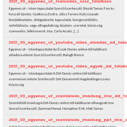
2021_03_egyenes_ut_foeloadas_ossz_talalkozo
Egyenes út – Isten-tapasztalat Szerző/szerkesztő: Bezák Tamás Forrás:
Keszeli Sándor, Gyökössy Endre, Jálics Ferenc Kulcsszavak:
kinyilatkoztatás, életgyakorlat, tapasztalat, kiengesztelődés,
önfeláldozás, vágy, elfogadottság, bizalom, szeretet, közösség,
szenvedés, lelkiismeret, ima, Carlo Acutis, […]
2021_03_egyenes_ut_youtube_video_eloadas_ed_tala
Egyenes út – Istentapasztalat Az Észak-Dunás online téli találkozó
előadása videón Szerző/szerkesztő: Balogh Bence
2021_03_egyenes_ut_youtube_video_egyeb_dd_talak
Egyenes út – Istentapasztalat A Dél-Dunás online téli találkozó
eseményei videón Szerkesztő: Dél-Dunamenti Nagyboldogasszony
Közösség
2021_03_egyenes_ut_szemlelodo_imadsag_ima_dd_ta
Szemlélődő imádság A Dél-Dunás online téli találkozón elhangzott ima
Szerző/szerkesztő: Zammat Menal, Hümpfner Erik, Mák Tamás
2021_03_egyenes_ut_szemlelodo_imadsag_ppt_ima_d
A Dél-Dunamenti Nagyboldogasszony Közösség online téli találkozóján