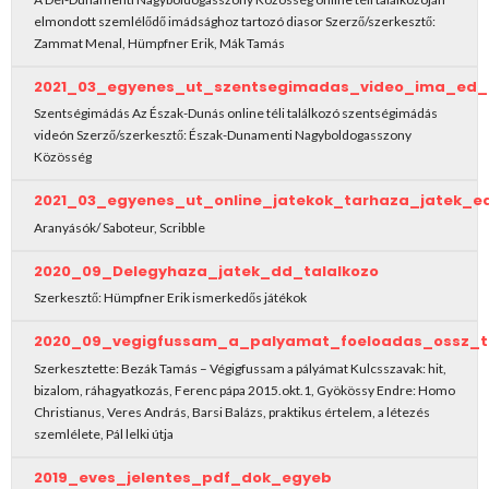
elmondott szemlélődő imádsághoz tartozó diasor Szerző/szerkesztő:
Zammat Menal, Hümpfner Erik, Mák Tamás
2021_03_egyenes_ut_szentsegimadas_video_ima_ed_t
Szentségimádás Az Észak-Dunás online téli találkozó szentségimádás
videón Szerző/szerkesztő: Észak-Dunamenti Nagyboldogasszony
Közösség
2021_03_egyenes_ut_online_jatekok_tarhaza_jatek_ed
Aranyásók/ Saboteur, Scribble
2020_09_Delegyhaza_jatek_dd_talalkozo
Szerkesztő: Hümpfner Erik ismerkedős játékok
2020_09_vegigfussam_a_palyamat_foeloadas_ossz_t
Szerkesztette: Bezák Tamás – Végigfussam a pályámat Kulcsszavak: hit,
bizalom, ráhagyatkozás, Ferenc pápa 2015.okt.1, Gyökössy Endre: Homo
Christianus, Veres András, Barsi Balázs, praktikus értelem, a létezés
szemlélete, Pál lelki útja
2019_eves_jelentes_pdf_dok_egyeb