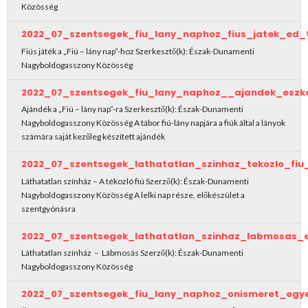
Közösség
2022_07_szentsegek_fiu_lany_naphoz_fius_jatek_ed_
Fiús játék a „Fiú – lány nap”-hoz Szerkesztő(k): Észak-Dunamenti
Nagyboldogasszony Közösség
2022_07_szentsegek_fiu_lany_naphoz__ajandek_eszk
Ajándék a „Fiú – lány nap”-ra Szerkesztő(k): Észak-Dunamenti
Nagyboldogasszony Közösség A tábor fiú-lány napjára a fiúk által a lányok
számára saját kezűleg készített ajándék
2022_07_szentsegek_lathatatlan_szinhaz_tekozlo_fi
Láthatatlan színház – A tékozló fiú Szerző(k): Észak-Dunamenti
Nagyboldogasszony Közösség A lelki nap része, előkészület a
szentgyónásra
2022_07_szentsegek_lathatatlan_szinhaz_labmosas_
Láthatatlan színház – Lábmosás Szerző(k): Észak-Dunamenti
Nagyboldogasszony Közösség
2022_07_szentsegek_fiu_lany_naphoz_onismeret_egy