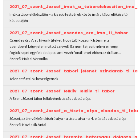
2021_07_szent_Jozsef_imak_a_taborelokesziton_ima_
Imák a táborelőkészítőn – a kisebb testvérek közös imái a táborelőkészítő
két estéjén
2021_07_szent_Jozsef_csendes_ora_ima_ti_tabor
Csendes óra Arra hívunk titeket, hogy találkozzunk Istennel a
csendben! Légy jelen nyitott szívvel! Ez nem teljesítményre megy,
fogtok kapni egy feladatlapot, ami vezérfonál lehet ebben az órában…
Szerző: Halasi Veronika
2021_07_szent_Jozsef_tabori_jelenet_szindarab_ti_ta
Jelenet: fiatalok beszélgetnek
2021_07_szent_Jozsef_lelkiiv_lelkiiv_ti_tabor
A Szent József tábor lelkiívének tiszás adaptációja.
2021_07_szent_Jozsef_a_tiszta_atya_eloadas_ti_tab
József, az árnyékként kísérő atya – a tiszta atya – a 4. előadás adaptációja
Szerző: Kovácsik Antal
2021_07_szent_Jozsef_teremto_batorsagu_dolgozo_a