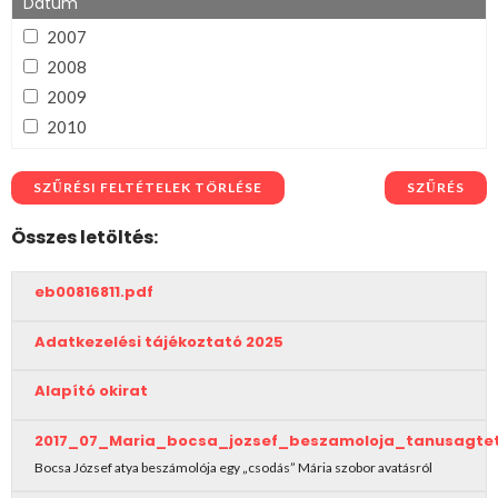
Összerégiós
Dátum
Tisza
2007
Zagyva
2008
2009
2010
2011
2012
SZŰRÉSI FELTÉTELEK TÖRLÉSE
SZŰRÉS
2013
Összes letöltés:
2014
2015
eb00816811.pdf
2016
2017
Adatkezelési tájékoztató 2025
2018
Alapító okirat
2019
2020
2017_07_Maria_bocsa_jozsef_beszamoloja_tanusagte
2021
Bocsa József atya beszámolója egy „csodás” Mária szobor avatásról
2022