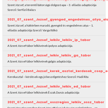
Szent József, a teremtő bátorságú dolgozó apa – 3. előadás adaptációja
Szerző: Serfőző Balázs
2021_07_szent_Jozsef_gyenged_engedelmes_atya_el
Szent József, a háttérben maradó, gyengéd és engedelmes atya – 1.
előadás adaptációja Szerző: Varga Ildikó
2021_07_szent_Jozsef_lelkiiv_lelkiiv_ip_tabor
A Szent József tábor lelkiívének ipolyos adaptációja.
2021_07_szent_Jozsef_lelkiv_lelkiiv_ga_tabor
A Szent József tábor lelkiívének galgás adaptációja.
2021_07_szent_Jozsef_kerek_asztal_kerdesek_csop_
Kerekasztal – kérdések egy jó beszélgetéshez Szerző: Hadi Rita
2021_07_szent_Jozsef_lelkiiv_lelkiv_ed_tabor
A Szent József tábor lelkiívánek Észak.Dunás adaptációja
2021_07_szent_Jozsef_osszregios_lelkiiv_ossz_tabor
Szent József nyomában Szent Józseffel az üdvösség szolgálatában – az