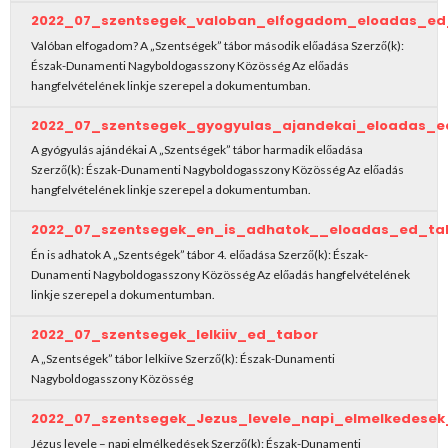
2022_07_szentsegek_valoban_elfogadom_eloadas_ed
Valóban elfogadom? A „Szentségek” tábor második előadása Szerző(k):
Észak-Dunamenti Nagyboldogasszony Közösség Az előadás
hangfelvételének linkje szerepel a dokumentumban.
2022_07_szentsegek_gyogyulas_ajandekai_eloadas_e
A gyógyulás ajándékai A „Szentségek” tábor harmadik előadása
Szerző(k): Észak-Dunamenti Nagyboldogasszony Közösség Az előadás
hangfelvételének linkje szerepel a dokumentumban.
2022_07_szentsegek_en_is_adhatok__eloadas_ed_ta
Én is adhatok A „Szentségek” tábor 4. előadása Szerző(k): Észak-
Dunamenti Nagyboldogasszony Közösség Az előadás hangfelvételének
linkje szerepel a dokumentumban.
2022_07_szentsegek_lelkiiv_ed_tabor
A „Szentségek” tábor lelkiíve Szerző(k): Észak-Dunamenti
Nagyboldogasszony Közösség
2022_07_szentsegek_Jezus_levele_napi_elmelkedese
Jézus levele – napi elmélkedések Szerző(k): Észak-Dunamenti