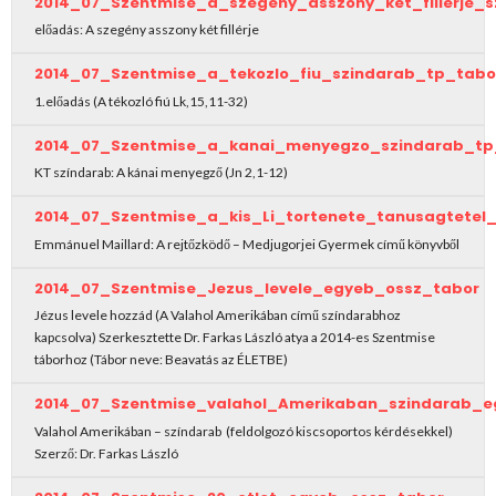
2014_07_Szentmise_a_szegeny_asszony_ket_fillerje_
előadás: A szegény asszony két fillérje
2014_07_Szentmise_a_tekozlo_fiu_szindarab_tp_tabo
1.előadás (A tékozló fiú Lk,15,11-32)
2014_07_Szentmise_a_kanai_menyegzo_szindarab_tp
KT színdarab: A kánai menyegző (Jn 2,1-12)
2014_07_Szentmise_a_kis_Li_tortenete_tanusagtetel
Emmánuel Maillard: A rejtőzködő – Medjugorjei Gyermek című könyvből
2014_07_Szentmise_Jezus_levele_egyeb_ossz_tabor
Jézus levele hozzád (A Valahol Amerikában című színdarabhoz
kapcsolva) Szerkesztette Dr. Farkas László atya a 2014-es Szentmise
táborhoz (Tábor neve: Beavatás az ÉLETBE)
2014_07_Szentmise_valahol_Amerikaban_szindarab_e
Valahol Amerikában – színdarab (feldolgozó kiscsoportos kérdésekkel)
Szerző: Dr. Farkas László