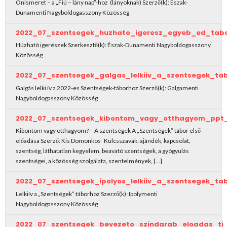
Önismeret – a „Fiú – lány nap”-hoz (lányoknak) Szerző(k): Észak-
Dunamenti Nagyboldogasszony Közösség
2022_07_szentsegek_huzhato_igeresz_egyeb_ed_tab
Húzható igerészek Szerkesztő(k): Észak-Dunamenti Nagyboldogasszony
Közösség
2022_07_szentsegek_galgas_lelkiiv_a_szentsegek_tab
Galgás lelki ív a 2022-es Szentségek-táborhoz Szerző(k): Galgamenti
Nagyboldogasszony Közösség
2022_07_szentsegek_kibontom_vagy_otthagyom_ppt_
Kibontom vagy otthagyom? – A szentségek A „Szentségek” tábor első
előadása Szerző: Kis Domonkos Kulcsszavak: ajándék, kapcsolat,
szentség, láthatatlan kegyelem, beavató szentségek, a gyógyulás
szentségei, a közösség szolgálata, szentelmények, […]
2022_07_szentsegek_ipolyos_lelkiiv_a_szentsegek_tab
Lelkiív a „Szentségek” táborhoz Szerző(k): Ipolymenti
Nagyboldogasszony Közösség
2022_07_szentsegek_bevezeto_szindarab_eloadas_ti