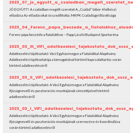
2023_07_jo_egyutt_a_csaladban_megelt_szeretet_ne
JÓ EGYÜTT! A családban megélt szeretet A „Család” tábor 4 lelkészi
előadása Az előadásokat összeállította: MKPK Családügyi Bizottsága
2023_04_Ferenc_papa_beszede_a_fiatalokhoz_eload
Ferenc pápa beszéde a fiatalokhoz – Papp László Budapest Sportaréna
2023_03_III_VIFI_adatkezelesi_tajekoztato_dok_ossz_
Adatkezelési tájékoztató Váci Egyházmegye a Fiatalokkal Alapítvány
Adatkezelési tajékoztatója a támogatóival történő kapcsolattartás során
történő adatkezeléséről
2023_03_II_VIFI_adatkezelesi_tajekoztato_dok_ossz_
Adatkezelési tájékoztató A Váci Egyházmegye a Fiatalokkal Alapítvány
ifjúságnevelő és pasztorációs munkájának címzettjeivel történő
adatkezeléséről
2023_03_I_VIFI_adatkezelesi_tajekoztato_dok_ossz_e
Adatkezelési tájékoztató A Váci Egyházmegye a Fiatalokkal Alapítvány
ifjúságnevelő és pasztorációs munkájának szervezése és koordinálása
során történő adatkezelésről