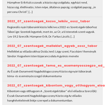
Hümpfner Erik Kulcsszavak: a közösség szolgálata, egyházi rend,
házasság, élethivatás, Isten népe, általános papság, szolgálati papság, „in
persona Christi”, […]
2022_07_szentsegek_kozos_lelkiiv_ossz_tabor
Regionális nyári táboraink közös lelki íve a 2022-es Szentségek-táborhoz
Tábori ige: Szentek legyetek, mert én, az Úr, a ti Istenetek szent vagyok.
Lev 19,2 Szerzők: Hümpner Erik, Dr. Farkas László, […]
2022_07_szentsegek_melleklet_egyeb_ossz_tabor
Melléklet az előadásokhoz Dsida Jenő: Légy szent, Fiacskám! Reményik
Sándor: Kegyelem Isten tízparancsolata A gyónás menete
2022_07_szentsegek_tema_es_esemenyosszegzo_ed_
Az Észak-Dunamenti Nagyboldogasszony Közösség nyári táborának
téma- és eseményösszegző dokumentuma
2022_07_szentsegek_kibontom_vagy_otthagyom_elo
Kibontom vagy otthagyom A „Szentségek tábor” első előadása Szerző(k):
Észak-Dunamenti Nagyboldogasszony Közösség Az előadás
hangfelvételének linkje szerepel a dokumentumban.