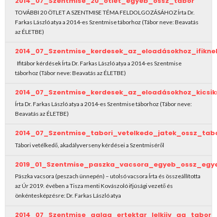
2014_07_Szentmise_20_otlet_egyeb_ossz_tabor
TOVÁBBI 20 ÖTLET A SZENTMISE TÉMA FELDOLGOZÁSÁHOZ Írta Dr.
Farkas László atya a 2014-es Szentmise táborhoz (Tábor neve: Beavatás
az ÉLETBE)
2014_07_Szentmise_kerdesek_az_eloadásokhoz_ifikne
Ifitábor kérdések Írta Dr. Farkas László atya a 2014-es Szentmise
táborhoz (Tábor neve: Beavatás az ÉLETBE)
2014_07_Szentmise_kerdesek_az_eloadásokhoz_kicsik
Írta Dr. Farkas László atya a 2014-es Szentmise táborhoz (Tábor neve:
Beavatás az ÉLETBE)
2014_07_Szentmise_tabori_vetelkedo_jatek_ossz_tab
Tábori vetélkedő, akadályverseny kérdései a Szentmiséről
2019_01_Szentmise_paszka_vacsora_egyeb_ossz_egy
Pászka vacsora (peszach ünnepén) – utolsó vacsora Írta és összeállította
az Úr 2019. évében a Tisza menti Kovászoló ifjúsági vezető és
önkéntesképzésre: Dr. Farkas László atya
2014_07_Szentmise_galga_ertektar_lelkiiv_ga_tabor