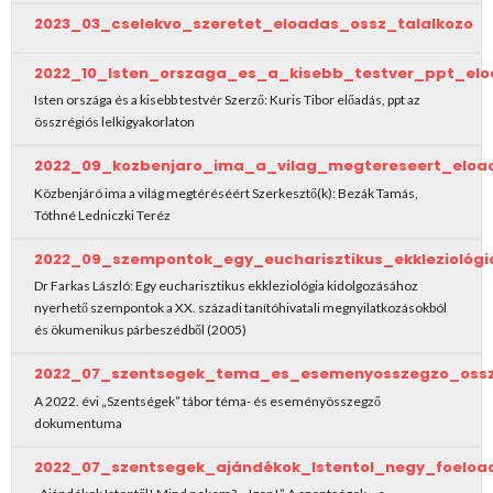
2023_03_cselekvo_szeretet_eloadas_ossz_talalkozo
2022_10_Isten_orszaga_es_a_kisebb_testver_ppt_el
Isten országa és a kisebb testvér Szerző: Kuris Tibor előadás, ppt az
összrégiós lelkigyakorlaton
2022_09_kozbenjaro_ima_a_vilag_megtereseert_eloa
Közbenjáró ima a világ megtéréséért Szerkesztő(k): Bezák Tamás,
Tóthné Ledniczki Teréz
2022_09_szempontok_egy_eucharisztikus_ekkleziológ
Dr Farkas László: Egy eucharisztikus ekkleziológia kidolgozásához
nyerhető szempontok a XX. századi tanítóhivatali megnyilatkozásokból
és ökumenikus párbeszédből (2005)
2022_07_szentsegek_tema_es_esemenyosszegzo_oss
A 2022. évi „Szentségek” tábor téma- és eseményösszegző
dokumentuma
2022_07_szentsegek_ajándékok_Istentol_negy_foeloa