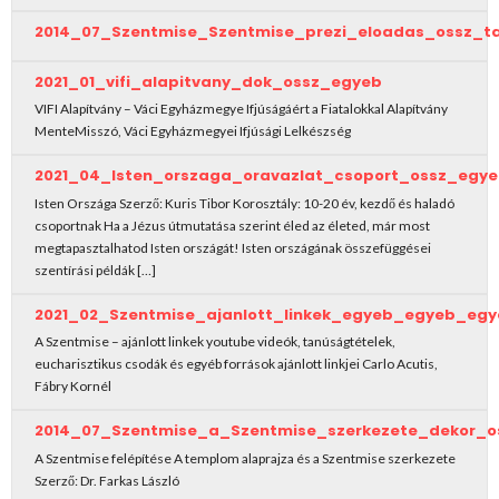
2014_07_Szentmise_Szentmise_prezi_eloadas_ossz_t
2021_01_vifi_alapitvany_dok_ossz_egyeb
VIFI Alapítvány – Váci Egyházmegye Ifjúságáért a Fiatalokkal Alapítvány
MenteMisszó, Váci Egyházmegyei Ifjúsági Lelkészség
2021_04_Isten_orszaga_oravazlat_csoport_ossz_egy
Isten Országa Szerző: Kuris Tibor Korosztály: 10-20 év, kezdő és haladó
csoportnak Ha a Jézus útmutatása szerint éled az életed, már most
megtapasztalhatod Isten országát! Isten országának összefüggései
szentírási példák […]
2021_02_Szentmise_ajanlott_linkek_egyeb_egyeb_egy
A Szentmise – ajánlott linkek youtube videók, tanúságtételek,
eucharisztikus csodák és egyéb források ajánlott linkjei Carlo Acutis,
Fábry Kornél
2014_07_Szentmise_a_Szentmise_szerkezete_dekor_o
A Szentmise felépítése A templom alaprajza és a Szentmise szerkezete
Szerző: Dr. Farkas László