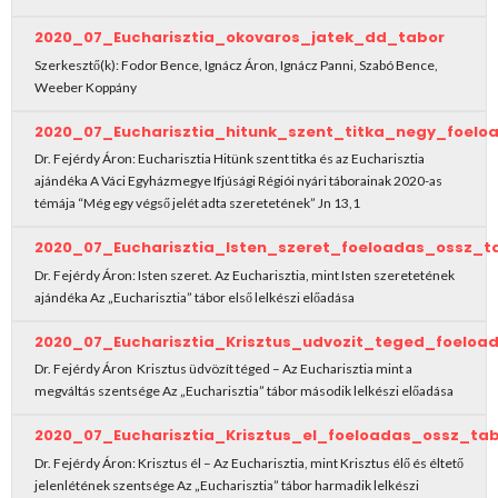
2020_07_Eucharisztia_okovaros_jatek_dd_tabor
Szerkesztő(k): Fodor Bence, Ignácz Áron, Ignácz Panni, Szabó Bence,
Weeber Koppány
2020_07_Eucharisztia_hitunk_szent_titka_negy_foel
Dr. Fejérdy Áron: Eucharisztia Hitünk szent titka és az Eucharisztia
ajándéka A Váci Egyházmegye Ifjúsági Régiói nyári táborainak 2020-as
témája “Még egy végső jelét adta szeretetének” Jn 13,1
2020_07_Eucharisztia_Isten_szeret_foeloadas_ossz_t
Dr. Fejérdy Áron: Isten szeret. Az Eucharisztia, mint Isten szeretetének
ajándéka Az „Eucharisztia” tábor első lelkészi előadása
2020_07_Eucharisztia_Krisztus_udvozit_teged_foeloa
Dr. Fejérdy Áron Krisztus üdvözít téged – Az Eucharisztia mint a
megváltás szentsége Az „Eucharisztia” tábor második lelkészi előadása
2020_07_Eucharisztia_Krisztus_el_foeloadas_ossz_ta
Dr. Fejérdy Áron: Krisztus él – Az Eucharisztia, mint Krisztus élő és éltető
jelenlétének szentsége Az „Eucharisztia” tábor harmadik lelkészi