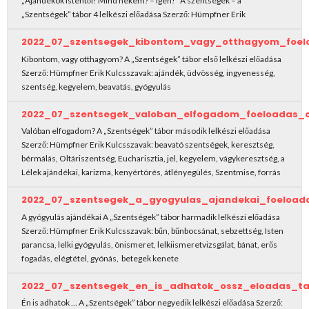
„Ajándékok Istentől! Mind nekem? – Igen!” A szentségek – a
„Szentségek” tábor 4 lelkészi előadása Szerző: Hümpfner Erik
2022_07_szentsegek_kibontom_vagy_otthagyom_foel
Kibontom, vagy otthagyom? A „Szentségek” tábor első lelkészi előadása
Szerző: Hümpfner Erik Kulcsszavak: ajándék, üdvösség, ingyenesség,
szentség, kegyelem, beavatás, gyógyulás
2022_07_szentsegek_valoban_elfogadom_foeloadas_
Valóban elfogadom? A „Szentségek” tábor második lelkészi előadása
Szerző: Hümpfner Erik Kulcsszavak: beavató szentségek, keresztség,
bérmálás, Oltáriszentség, Eucharisztia, jel, kegyelem, vágykeresztség, a
Lélek ajándékai, karizma, kenyértörés, átlényegülés, Szentmise, forrás
2022_07_szentsegek_a_gyogyulas_ajandekai_foeload
A gyógyulás ajándékai A „Szentségek” tábor harmadik lelkészi előadása
Szerző: Hümpfner Erik Kulcsszavak: bűn, bűnbocsánat, sebzettség, Isten
parancsa, lelki gyógyulás, önismeret, lelkiismeretvizsgálat, bánat, erős
fogadás, elégtétel, gyónás, betegek kenete
2022_07_szentsegek_en_is_adhatok_ossz_eloadas_ta
Én is adhatok … A „Szentségek” tábor negyedik lelkészi előadása Szerző: