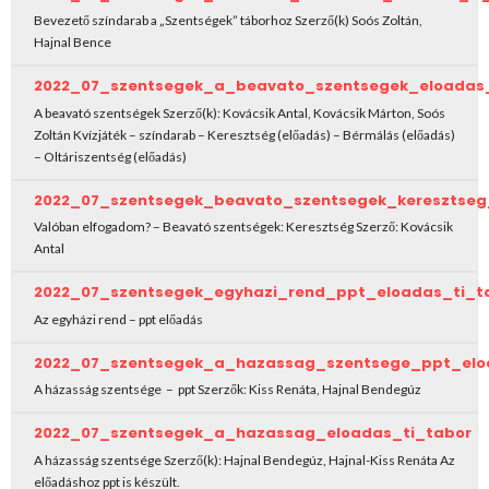
Bevezető színdarab a „Szentségek” táborhoz Szerző(k) Soós Zoltán,
Hajnal Bence
2022_07_szentsegek_a_beavato_szentsegek_eloadas_
A beavató szentségek Szerző(k): Kovácsik Antal, Kovácsik Márton, Soós
Zoltán Kvízjáték – színdarab – Keresztség (előadás) – Bérmálás (előadás)
– Oltáriszentség (előadás)
2022_07_szentsegek_beavato_szentsegek_keresztseg
Valóban elfogadom? – Beavató szentségek: Keresztség Szerző: Kovácsik
Antal
2022_07_szentsegek_egyhazi_rend_ppt_eloadas_ti_t
Az egyházi rend – ppt előadás
2022_07_szentsegek_a_hazassag_szentsege_ppt_elo
A házasság szentsége – ppt Szerzők: Kiss Renáta, Hajnal Bendegúz
2022_07_szentsegek_a_hazassag_eloadas_ti_tabor
A házasság szentsége Szerző(k): Hajnal Bendegúz, Hajnal-Kiss Renáta Az
előadáshoz ppt is készült.