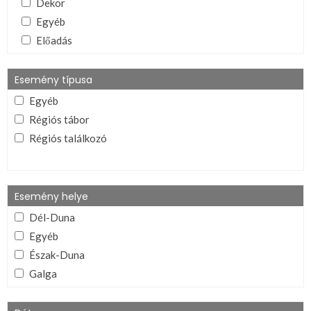
Dekor
Egyéb
Előadás
Ének/zene
Eszközleírás
Esemény típusa
Ima
Egyéb
Játék
Régiós tábor
Lelkészség és régiói dokumentumai
Régiós találkozó
Lelkiív
Mutogatós (ének, tánc, stb.)
Program
Esemény helye
Tanúságtétel
Dél-Duna
Téma és esemény összegző
Egyéb
VIFI alapítvány dokumentumai
Észak-Duna
Galga
Ipoly