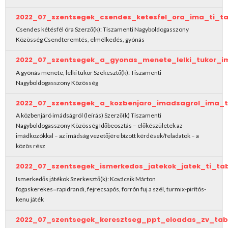
2022_07_szentsegek_csendes_ketesfel_ora_ima_ti_t
Csendes kétésfél óra Szerző(k): Tiszamenti Nagyboldogasszony
Közösség Csendteremtés, elmélkedés, gyónás
2022_07_szentsegek_a_gyonas_menete_lelki_tukor_i
A gyónás menete, lelki tükör Szekesztő(k): Tiszamenti
Nagyboldogasszony Közösség
2022_07_szentsegek_a_kozbenjaro_imadsagrol_ima_t
A közbenjáró imádságról (leírás) Szerző(k) Tiszamenti
Nagyboldogasszony Közösség Időbeosztás – előkészületek az
imádkozókkal – az imádság vezetőjére bízott kérdések/feladatok – a
közös rész
2022_07_szentsegek_ismerkedos_jatekok_jatek_ti_ta
Ismerkedős játékok Szerkesztő(k): Kovácsik Márton
fogaskerekes=rapidrandi, fejrecsapós, forrón fuj a szél, turmix-pirítós-
kenu játék
2022_07_szentsegek_keresztseg_ppt_eloadas_zv_tab