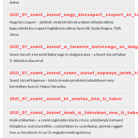
dekor
2021_07_szent_Jozsef_nagy_kiscsoport_csoport_zv_t
Nagy kiscsoport – játékok, imák kérdések a tábori előadásokhoz
kapcsolódó kiscsoport-foglalkozásokhoz Szerzők: Szalai Regina, Tóth
János
2021_07_szent_Jozsef_a_teremto_batorsagu_es_dol
Szent József, a teremtő bátorságú és dolgozó atya – a Szent József tábor
3. előadása diasorral
2021_07_szent_Jozsef_szent_Jozsef_kopenye_jatek_t
Szent József köpenye – közös kreatív produkció akadályverseny
keretében Szerző: Halasi Veronika
2021_07_szent_Jozsef_kt_avatas_ima_ti_tabor
2021_07_szent_Jozsef_imak_a_taborban_ima_ti_tabo
Imák a táborban – a szentségimádás közös része; a közbenjáró imaest
felépítése; esti ima hétfőn, csütörtökön és szombaton, péntek reggeli
ima; a rózsafüzér és az Úr angyala imádság leírása