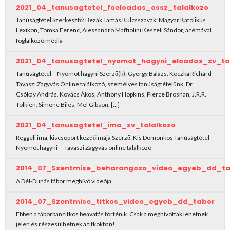
2021_04_tanusagtetel_foeloadas_ossz_talalkozo
Tanúságtétel Szerkesztő: Bezák Tamás Kulcsszavak: Magyar Katolikus
Lexikon, Tomka Ferenc, Alessandro Maffiolini Keszeli Sándor, a témával
foglalkozó média
2021_04_tanusagtetel_nyomot_hagyni_eloadas_zv_ta
Tanúságtétel – Nyomot hagyni Szerző(k): György Balázs, Koczka Richárd
Tavaszi Zagyvás Online találkozó, személyes tanúságtételünk, Dr.
Csókay András, Kovács Ákos, Anthony Hopkins, Pierce Brosnan, J.R.R.
Tolkien, Simone Biles, Mel Gibson, […]
2021_04_tanusagtetel_ima_zv_talalkozo
Reggeli ima, kiscsoport kezdőimája Szerző: Kis Domonkos Tanúságtétel –
Nyomot hagyni – Tavaszi Zagyvás online találkozó
2014_07_Szentmise_beharangozo_video_egyeb_dd_ta
A Dél-Dunás tábor meghívó videója
2014_07_Szentmise_titkos_video_egyeb_dd_tabor
Ebben a táborban titkos beavatás történik. Csak a meghívottak lehetnek
jelen és részesülhetnek a titkokban!