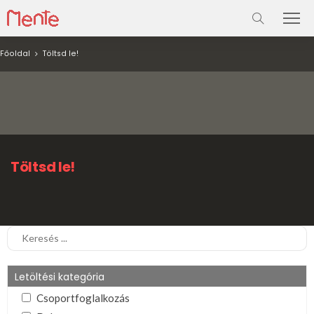
Főoldal
Töltsd le!
Töltsd le!
Letöltési kategória
Csoportfoglalkozás