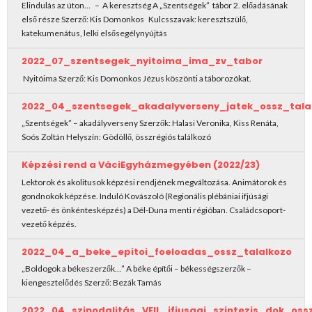
Elindulás az úton… – A keresztség A „Szentségek” tábor 2. előadásának
első része Szerző: Kis Domonkos Kulcsszavak: keresztszülő,
katekumenátus, lelki elsősegélynyújtás
2022_07_szentsegek_nyitoima_ima_zv_tabor
Nyitóima Szerző: Kis Domonkos Jézus köszönti a táborozókat.
2022_04_szentsegek_akadalyverseny_jatek_ossz_tala
„Szentségek” – akadályverseny Szerzők: Halasi Veronika, Kiss Renáta,
Soós Zoltán Helyszín: Gödöllő, összrégiós találkozó
Képzési rend a VáciEgyházmegyében (2022/23)
Lektorok és akolitusok képzési rendjének megváltozása. Animátorok és
gondnokok képzése. Induló Kovászoló (Regionális plébániai ifjúsági
vezető- és önkéntesképzés) a Dél-Duna menti régióban. Családcsoport-
vezető képzés.
2022_04_a_beke_epitoi_foeloadas_ossz_talalkozo
„Boldogok a békeszerzők…” A béke építői – békességszerzők –
kiengesztelődés Szerző: Bezák Tamás
2022_04_szinodalitás_VEIL_ifjusagi_szintezis_dok_os