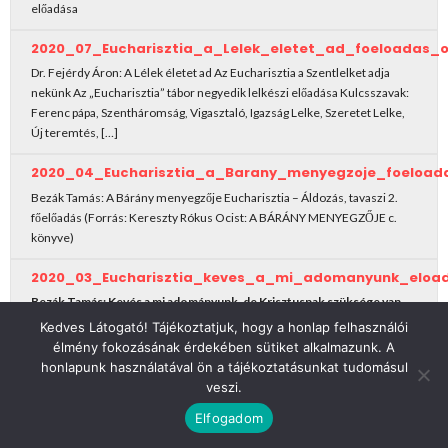
előadása
2020_07_Eucharisztia_a_Lelek_eletet_ad_foeloadas_
Dr. Fejérdy Áron: A Lélek életet ad Az Eucharisztia a Szentlelket adja
nekünk Az „Eucharisztia” tábor negyedik lelkészi előadása Kulcsszavak:
Ferenc pápa, Szentháromság, Vigasztaló, Igazság Lelke, Szeretet Lelke,
Új teremtés, […]
2020_04_Eucharisztia_a_Barany_menyegzoje_foeloada
Bezák Tamás: A Bárány menyegzője Eucharisztia – Áldozás, tavaszi 2.
főelőadás (Forrás: Kereszty Rókus Ocist: A BÁRÁNY MENYEGZŐJE c.
könyve)
2020_03_Eucharisztia_keves_a_mi_adomanyunk_eload
Bezák Tamás:
Kevés a mi adományunk, de Krisztusnak szüksége van
erre a kevésre!
Kedves Látogató! Tájékoztatjuk, hogy a honlap felhasználói
Eucharisztia, oltár, adomány, áldozat, élet, étel, kenyér, bor,felajánlás,
élmény fokozásának érdekében sütiket alkalmazunk. A
ajándék, ima, a kenyér megtörése, áldozás, mise
honlapunk használatával ön a tájékoztatásunkat tudomásul
veszi.
2019_10_mindenunk_amink_van_Istene_foeloadas_ossz
Elfogadom
Mindenünk, amink van, Istené… Visszaadhatunk valamit? – főelőadás
Szerző/szerkesztő: Bezák Tamás