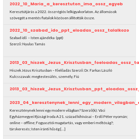
2022_10_Maria_a_keresztuton_ima_ossz_egyeb
2023
Keresztútjárás a 2022. összrégiós lelkigyakorlaton. Az állomások
szövegét a mentés fiatalok közösen állították össze.
2022_10_szabad_ido_ppt_eloadas_ossz_talalkozo
Szabad idő – Isten ajándéka (ppt)
Szerző: Nyulas Tamás
2013_03_hiszek_Jezus_Krisztusban_foeloadas_ossz_ta
Hiszek Jézus Krisztusban – főelőadás Szerző: Dr. Farkas László
Kulcsszavak: megtestesülés, személy, Fiú
2013_03_hiszek_Jezus_Krisztusban_ppt_eloadas_ossz_
2023_04_keresztenynek_lenni_egy_modern_vilagban_e
Kereszténynek lenni egy modern világban? Szerző(k): Váci
Egyházmegyei Ifjúsági Iroda A 21. század kihívásai – Erdő Péter nyomán;
online – offline; Fogyasztói magatartás, vagy emberi méltóság?;
társkeresés; Isten iránti hűség […]