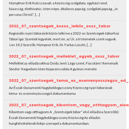
Hümpfner Erik Kulcsszavak: a közösség szolgálata, egyházi rend,
házasság, élethivatás, Isten népe, általános papság, szolgálati papság, „in
persona Christi”, […]
2022_07_szentsegek_kozos_lelkiiv_ossz_tabor
Regionális nyári táboraink közös lelki íve a 2022-es Szentségek-táborhoz
Tábori ige: Szentek legyetek, mert én, az Úr, a ti Istenetek szent vagyok.
Lev 19,2 Szerzők: Hümpner Erik, Dr. Farkas László, […]
2022_07_szentsegek_melleklet_egyeb_ossz_tabor
Melléklet az előadásokhoz Dsida Jenő: Légy szent, Fiacskám! Reményik
Sándor: Kegyelem Isten tízparancsolata A gyónás menete
2022_07_szentsegek_tema_es_esemenyosszegzo_ed_
Az Észak-Dunamenti Nagyboldogasszony Közösség nyári táborának
téma- és eseményösszegző dokumentuma
2022_07_szentsegek_kibontom_vagy_otthagyom_elo
Kibontom vagy otthagyom A „Szentségek tábor” első előadása Szerző(k):
Észak-Dunamenti Nagyboldogasszony Közösség Az előadás
hangfelvételének linkje szerepel a dokumentumban.