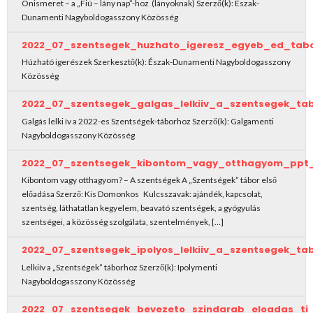
Önismeret – a „Fiú – lány nap”-hoz (lányoknak) Szerző(k): Észak-
Dunamenti Nagyboldogasszony Közösség
2022_07_szentsegek_huzhato_igeresz_egyeb_ed_tab
Húzható igerészek Szerkesztő(k): Észak-Dunamenti Nagyboldogasszony
Közösség
2022_07_szentsegek_galgas_lelkiiv_a_szentsegek_tab
Galgás lelki ív a 2022-es Szentségek-táborhoz Szerző(k): Galgamenti
Nagyboldogasszony Közösség
2022_07_szentsegek_kibontom_vagy_otthagyom_ppt_
Kibontom vagy otthagyom? – A szentségek A „Szentségek” tábor első
előadása Szerző: Kis Domonkos Kulcsszavak: ajándék, kapcsolat,
szentség, láthatatlan kegyelem, beavató szentségek, a gyógyulás
szentségei, a közösség szolgálata, szentelmények, […]
2022_07_szentsegek_ipolyos_lelkiiv_a_szentsegek_tab
Lelkiív a „Szentségek” táborhoz Szerző(k): Ipolymenti
Nagyboldogasszony Közösség
2022_07_szentsegek_bevezeto_szindarab_eloadas_ti