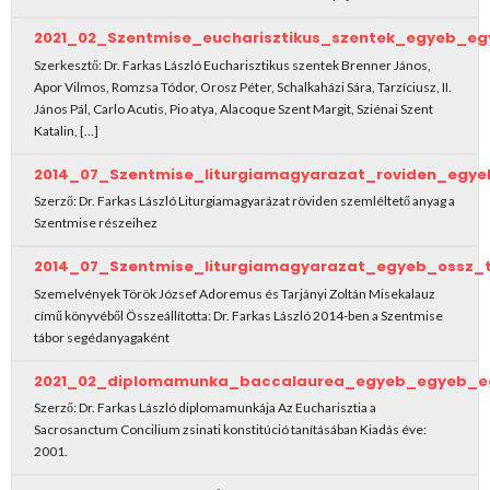
2021_02_Szentmise_eucharisztikus_szentek_egyeb_e
Szerkesztő: Dr. Farkas László Eucharisztikus szentek Brenner János,
Apor Vilmos, Romzsa Tódor, Orosz Péter, Schalkaházi Sára, Tarzíciusz, II.
János Pál, Carlo Acutis, Pio atya, Alacoque Szent Margit, Sziénai Szent
Katalin, […]
2014_07_Szentmise_liturgiamagyarazat_roviden_egye
Szerző: Dr. Farkas László Liturgiamagyarázat röviden szemléltető anyag a
Szentmise részeihez
2014_07_Szentmise_liturgiamagyarazat_egyeb_ossz_
Szemelvények Török József Adoremus és Tarjányi Zoltán Misekalauz
című könyvéből Összeállította: Dr. Farkas László 2014-ben a Szentmise
tábor segédanyagaként
2021_02_diplomamunka_baccalaurea_egyeb_egyeb_e
Szerző: Dr. Farkas László diplomamunkája Az Eucharisztia a
Sacrosanctum Concilium zsinati konstitúció tanításában Kiadás éve:
2001.