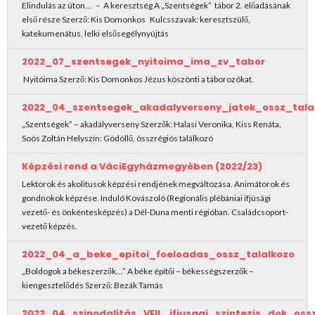
Elindulás az úton… – A keresztség A „Szentségek” tábor 2. előadásának
első része Szerző: Kis Domonkos Kulcsszavak: keresztszülő,
katekumenátus, lelki elsősegélynyújtás
2022_07_szentsegek_nyitoima_ima_zv_tabor
Nyitóima Szerző: Kis Domonkos Jézus köszönti a táborozókat.
2022_04_szentsegek_akadalyverseny_jatek_ossz_tala
„Szentségek” – akadályverseny Szerzők: Halasi Veronika, Kiss Renáta,
Soós Zoltán Helyszín: Gödöllő, összrégiós találkozó
Képzési rend a VáciEgyházmegyében (2022/23)
Lektorok és akolitusok képzési rendjének megváltozása. Animátorok és
gondnokok képzése. Induló Kovászoló (Regionális plébániai ifjúsági
vezető- és önkéntesképzés) a Dél-Duna menti régióban. Családcsoport-
vezető képzés.
2022_04_a_beke_epitoi_foeloadas_ossz_talalkozo
„Boldogok a békeszerzők…” A béke építői – békességszerzők –
kiengesztelődés Szerző: Bezák Tamás
2022_04_szinodalitás_VEIL_ifjusagi_szintezis_dok_os