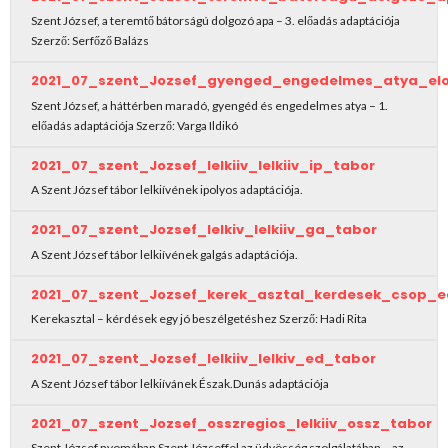
Szent József, a teremtő bátorságú dolgozó apa – 3. előadás adaptációja
Szerző: Serfőző Balázs
2021_07_szent_Jozsef_gyenged_engedelmes_atya_el
Szent József, a háttérben maradó, gyengéd és engedelmes atya – 1.
előadás adaptációja Szerző: Varga Ildikó
2021_07_szent_Jozsef_lelkiiv_lelkiiv_ip_tabor
A Szent József tábor lelkiívének ipolyos adaptációja.
2021_07_szent_Jozsef_lelkiv_lelkiiv_ga_tabor
A Szent József tábor lelkiívének galgás adaptációja.
2021_07_szent_Jozsef_kerek_asztal_kerdesek_csop_
Kerekasztal – kérdések egy jó beszélgetéshez Szerző: Hadi Rita
2021_07_szent_Jozsef_lelkiiv_lelkiv_ed_tabor
A Szent József tábor lelkiívánek Észak.Dunás adaptációja
2021_07_szent_Jozsef_osszregios_lelkiiv_ossz_tabor
Szent József nyomában Szent Józseffel az üdvösség szolgálatában – az