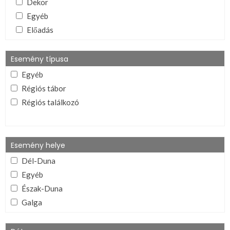
Dekor
Egyéb
Előadás
Ének/zene
Eszközleírás
Esemény típusa
Ima
Egyéb
Játék
Régiós tábor
Lelkészség és régiói dokumentumai
Régiós találkozó
Lelkiív
Mutogatós (ének, tánc, stb.)
Program
Esemény helye
Tanúságtétel
Dél-Duna
Téma és esemény összegző
Egyéb
VIFI alapítvány dokumentumai
Észak-Duna
Galga
Ipoly