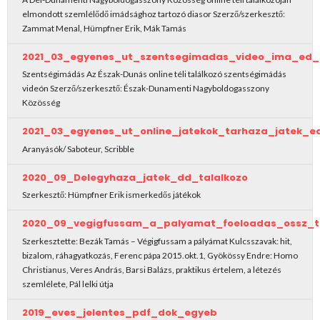
elmondott szemlélődő imádsághoz tartozó diasor Szerző/szerkesztő:
Zammat Menal, Hümpfner Erik, Mák Tamás
2021_03_egyenes_ut_szentsegimadas_video_ima_ed_t
Szentségimádás Az Észak-Dunás online téli találkozó szentségimádás
videón Szerző/szerkesztő: Észak-Dunamenti Nagyboldogasszony
Közösség
2021_03_egyenes_ut_online_jatekok_tarhaza_jatek_ed
Aranyásók/ Saboteur, Scribble
2020_09_Delegyhaza_jatek_dd_talalkozo
Szerkesztő: Hümpfner Erik ismerkedős játékok
2020_09_vegigfussam_a_palyamat_foeloadas_ossz_t
Szerkesztette: Bezák Tamás – Végigfussam a pályámat Kulcsszavak: hit,
bizalom, ráhagyatkozás, Ferenc pápa 2015.okt.1, Gyökössy Endre: Homo
Christianus, Veres András, Barsi Balázs, praktikus értelem, a létezés
szemlélete, Pál lelki útja
2019_eves_jelentes_pdf_dok_egyeb