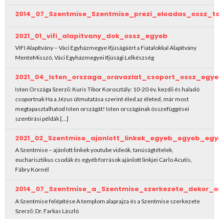
2014_07_Szentmise_Szentmise_prezi_eloadas_ossz_t
2021_01_vifi_alapitvany_dok_ossz_egyeb
VIFI Alapítvány – Váci Egyházmegye Ifjúságáért a Fiatalokkal Alapítvány
MenteMisszó, Váci Egyházmegyei Ifjúsági Lelkészség
2021_04_Isten_orszaga_oravazlat_csoport_ossz_egy
Isten Országa Szerző: Kuris Tibor Korosztály: 10-20 év, kezdő és haladó
csoportnak Ha a Jézus útmutatása szerint éled az életed, már most
megtapasztalhatod Isten országát! Isten országának összefüggései
szentírási példák […]
2021_02_Szentmise_ajanlott_linkek_egyeb_egyeb_egy
A Szentmise – ajánlott linkek youtube videók, tanúságtételek,
eucharisztikus csodák és egyéb források ajánlott linkjei Carlo Acutis,
Fábry Kornél
2014_07_Szentmise_a_Szentmise_szerkezete_dekor_o
A Szentmise felépítése A templom alaprajza és a Szentmise szerkezete
Szerző: Dr. Farkas László