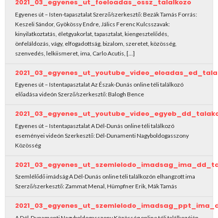
2021_03_egyenes_ut_foeloadas_ossz_talalkozo
Egyenes út – Isten-tapasztalat Szerző/szerkesztő: Bezák Tamás Forrás:
Keszeli Sándor, Gyökössy Endre, Jálics Ferenc Kulcsszavak:
kinyilatkoztatás, életgyakorlat, tapasztalat, kiengesztelődés,
önfeláldozás, vágy, elfogadottság, bizalom, szeretet, közösség,
szenvedés, lelkiismeret, ima, Carlo Acutis, […]
2021_03_egyenes_ut_youtube_video_eloadas_ed_tala
Egyenes út – Istentapasztalat Az Észak-Dunás online téli találkozó
előadása videón Szerző/szerkesztő: Balogh Bence
2021_03_egyenes_ut_youtube_video_egyeb_dd_talak
Egyenes út – Istentapasztalat A Dél-Dunás online téli találkozó
eseményei videón Szerkesztő: Dél-Dunamenti Nagyboldogasszony
Közösség
2021_03_egyenes_ut_szemlelodo_imadsag_ima_dd_ta
Szemlélődő imádság A Dél-Dunás online téli találkozón elhangzott ima
Szerző/szerkesztő: Zammat Menal, Hümpfner Erik, Mák Tamás
2021_03_egyenes_ut_szemlelodo_imadsag_ppt_ima_d
A Dél-Dunamenti Nagyboldogasszony Közösség online téli találkozóján