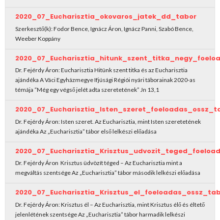
2020_07_Eucharisztia_okovaros_jatek_dd_tabor
Szerkesztő(k): Fodor Bence, Ignácz Áron, Ignácz Panni, Szabó Bence,
Weeber Koppány
2020_07_Eucharisztia_hitunk_szent_titka_negy_foel
Dr. Fejérdy Áron: Eucharisztia Hitünk szent titka és az Eucharisztia
ajándéka A Váci Egyházmegye Ifjúsági Régiói nyári táborainak 2020-as
témája “Még egy végső jelét adta szeretetének” Jn 13,1
2020_07_Eucharisztia_Isten_szeret_foeloadas_ossz_t
Dr. Fejérdy Áron: Isten szeret. Az Eucharisztia, mint Isten szeretetének
ajándéka Az „Eucharisztia” tábor első lelkészi előadása
2020_07_Eucharisztia_Krisztus_udvozit_teged_foeloa
Dr. Fejérdy Áron Krisztus üdvözít téged – Az Eucharisztia mint a
megváltás szentsége Az „Eucharisztia” tábor második lelkészi előadása
2020_07_Eucharisztia_Krisztus_el_foeloadas_ossz_ta
Dr. Fejérdy Áron: Krisztus él – Az Eucharisztia, mint Krisztus élő és éltető
jelenlétének szentsége Az „Eucharisztia” tábor harmadik lelkészi