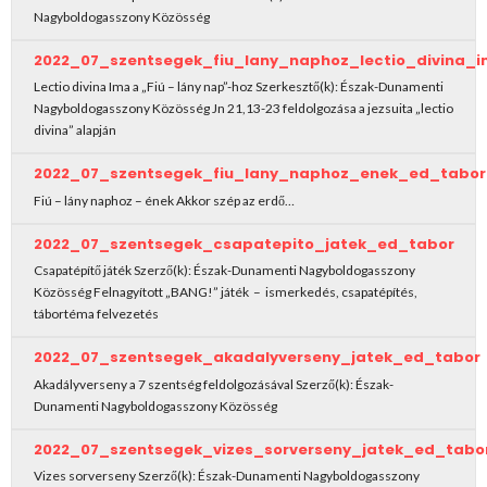
Nagyboldogasszony Közösség
2022_07_szentsegek_fiu_lany_naphoz_lectio_divina_
Lectio divina Ima a „Fiú – lány nap”-hoz Szerkesztő(k): Észak-Dunamenti
Nagyboldogasszony Közösség Jn 21,13-23 feldolgozása a jezsuita „lectio
divina” alapján
2022_07_szentsegek_fiu_lany_naphoz_enek_ed_tabor
Fiú – lány naphoz – ének Akkor szép az erdő…
2022_07_szentsegek_csapatepito_jatek_ed_tabor
Csapatépítő játék Szerző(k): Észak-Dunamenti Nagyboldogasszony
Közösség Felnagyított „BANG!” játék – ismerkedés, csapatépítés,
tábortéma felvezetés
2022_07_szentsegek_akadalyverseny_jatek_ed_tabor
Akadályverseny a 7 szentség feldolgozásával Szerző(k): Észak-
Dunamenti Nagyboldogasszony Közösség
2022_07_szentsegek_vizes_sorverseny_jatek_ed_tabo
Vizes sorverseny Szerző(k): Észak-Dunamenti Nagyboldogasszony