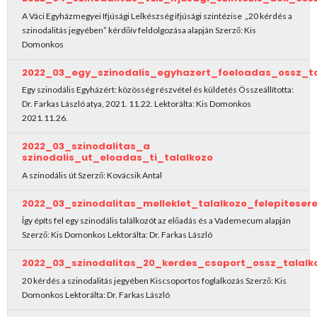
A Váci Egyházmegyei Ifjúsági Lelkészség ifjúsági szintézise „20 kérdés a
szinodalitás jegyében” kérdőív feldolgozása alapján Szerző: Kis
Domonkos
2022_03_egy_szinodalis_egyhazert_foeloadas_ossz_ta
Egy szinodális Egyházért: közösség részvétel és küldetés Összeállította:
Dr. Farkas László atya, 2021. 11.22. Lektorálta: Kis Domonkos
2021.11.26.
2022_03_szinodalitas_a
szinodalis_ut_eloadas_ti_talalkozo
A szinodális út Szerző: Kovácsik Antal
2022_03_szinodalitas_melleklet_talalkozo_felepitese
Így építs fel egy szinodális találkozót az előadás és a Vademecum alapján
Szerző: Kis Domonkos Lektorálta: Dr. Farkas László
2022_03_szinodalitas_20_kerdes_csoport_ossz_talalk
20 kérdés a szinodalitás jegyében Kiscsoportos foglalkozás Szerző: Kis
Domonkos Lektorálta: Dr. Farkas László