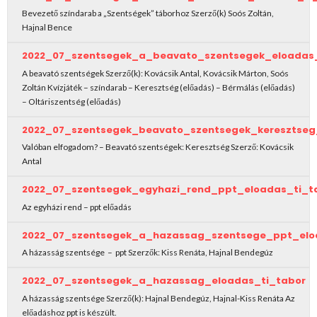
Bevezető színdarab a „Szentségek” táborhoz Szerző(k) Soós Zoltán,
Hajnal Bence
2022_07_szentsegek_a_beavato_szentsegek_eloadas_
A beavató szentségek Szerző(k): Kovácsik Antal, Kovácsik Márton, Soós
Zoltán Kvízjáték – színdarab – Keresztség (előadás) – Bérmálás (előadás)
– Oltáriszentség (előadás)
2022_07_szentsegek_beavato_szentsegek_keresztseg
Valóban elfogadom? – Beavató szentségek: Keresztség Szerző: Kovácsik
Antal
2022_07_szentsegek_egyhazi_rend_ppt_eloadas_ti_t
Az egyházi rend – ppt előadás
2022_07_szentsegek_a_hazassag_szentsege_ppt_elo
A házasság szentsége – ppt Szerzők: Kiss Renáta, Hajnal Bendegúz
2022_07_szentsegek_a_hazassag_eloadas_ti_tabor
A házasság szentsége Szerző(k): Hajnal Bendegúz, Hajnal-Kiss Renáta Az
előadáshoz ppt is készült.