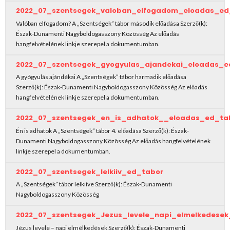
2022_07_szentsegek_valoban_elfogadom_eloadas_ed
Valóban elfogadom? A „Szentségek” tábor második előadása Szerző(k):
Észak-Dunamenti Nagyboldogasszony Közösség Az előadás
hangfelvételének linkje szerepel a dokumentumban.
2022_07_szentsegek_gyogyulas_ajandekai_eloadas_e
A gyógyulás ajándékai A „Szentségek” tábor harmadik előadása
Szerző(k): Észak-Dunamenti Nagyboldogasszony Közösség Az előadás
hangfelvételének linkje szerepel a dokumentumban.
2022_07_szentsegek_en_is_adhatok__eloadas_ed_ta
Én is adhatok A „Szentségek” tábor 4. előadása Szerző(k): Észak-
Dunamenti Nagyboldogasszony Közösség Az előadás hangfelvételének
linkje szerepel a dokumentumban.
2022_07_szentsegek_lelkiiv_ed_tabor
A „Szentségek” tábor lelkiíve Szerző(k): Észak-Dunamenti
Nagyboldogasszony Közösség
2022_07_szentsegek_Jezus_levele_napi_elmelkedese
Jézus levele – napi elmélkedések Szerző(k): Észak-Dunamenti