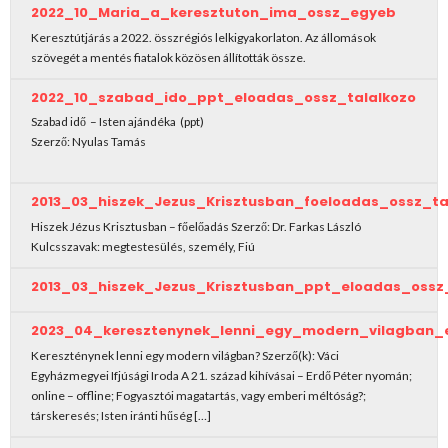
2022_10_Maria_a_keresztuton_ima_ossz_egyeb
2023
Keresztútjárás a 2022. összrégiós lelkigyakorlaton. Az állomások
szövegét a mentés fiatalok közösen állították össze.
2022_10_szabad_ido_ppt_eloadas_ossz_talalkozo
Szabad idő – Isten ajándéka (ppt)
Szerző: Nyulas Tamás
2013_03_hiszek_Jezus_Krisztusban_foeloadas_ossz_ta
Hiszek Jézus Krisztusban – főelőadás Szerző: Dr. Farkas László
Kulcsszavak: megtestesülés, személy, Fiú
2013_03_hiszek_Jezus_Krisztusban_ppt_eloadas_ossz_
2023_04_keresztenynek_lenni_egy_modern_vilagban_e
Kereszténynek lenni egy modern világban? Szerző(k): Váci
Egyházmegyei Ifjúsági Iroda A 21. század kihívásai – Erdő Péter nyomán;
online – offline; Fogyasztói magatartás, vagy emberi méltóság?;
társkeresés; Isten iránti hűség […]