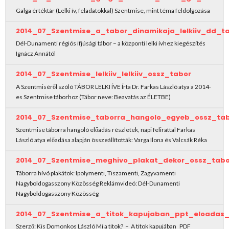
Galga értéktár (Lelki ív, feladatokkal) Szentmise, mint téma feldolgozása
2014_07_Szentmise_a_tabor_dinamikaja_lelkiiv_dd_t
Dél-Dunamenti régiós ifjúsági tábor – a központi lelki ívhez kiegészítés
Ignácz Annától
2014_07_Szentmise_lelkiiv_lelkiiv_ossz_tabor
A Szentmiséről szóló TÁBOR LELKI ÍVE Írta Dr. Farkas László atya a 2014-
es Szentmise táborhoz (Tábor neve: Beavatás az ÉLETBE)
2014_07_Szentmise_taborra_hangolo_egyeb_ossz_ta
Szentmise táborra hangoló előadás részletek, napi felirattal Farkas
László atya előadása alapján összeállították: Varga Ilona és Valcsák Réka
2014_07_Szentmise_meghivo_plakat_dekor_ossz_tabo
Táborra hívó plakátok: Ipolymenti, Tiszamenti, Zagyvamenti
Nagyboldogasszony Közösség Reklámvideó: Dél-Dunamenti
Nagyboldogasszony Közösség
2014_07_Szentmise_a_titok_kapujaban_ppt_eloadas_
Szerző: Kis Domonkos László Mi a titok? – A titok kapujában PDF