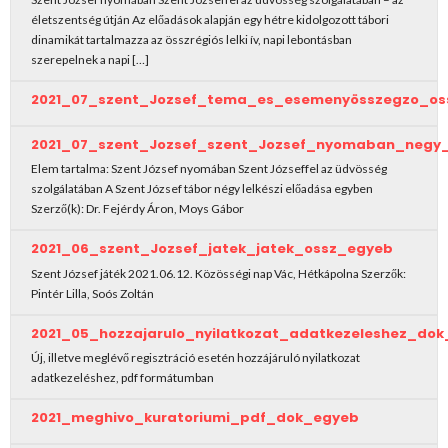
életszentség útján Az előadások alapján egy hétre kidolgozott tábori
dinamikát tartalmazza az összrégiós lelki ív, napi lebontásban
szerepelnek a napi […]
2021_07_szent_Jozsef_tema_es_esemenyösszegzo_os
2021_07_szent_Jozsef_szent_Jozsef_nyomaban_negy
Elem tartalma: Szent József nyomában Szent Józseffel az üdvösség
szolgálatában A Szent József tábor négy lelkészi előadása egyben
Szerző(k): Dr. Fejérdy Áron, Moys Gábor
2021_06_szent_Jozsef_jatek_jatek_ossz_egyeb
Szent József játék 2021.06.12. Közösségi nap Vác, Hétkápolna Szerzők:
Pintér Lilla, Soós Zoltán
2021_05_hozzajarulo_nyilatkozat_adatkezeleshez_do
Új, illetve meglévő regisztráció esetén hozzájáruló nyilatkozat
adatkezeléshez, pdf formátumban
2021_meghivo_kuratoriumi_pdf_dok_egyeb