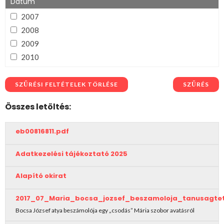
Összerégiós
Dátum
Tisza
2007
Zagyva
2008
2009
2010
2011
2012
SZŰRÉSI FELTÉTELEK TÖRLÉSE
SZŰRÉS
2013
Összes letöltés:
2014
2015
eb00816811.pdf
2016
2017
Adatkezelési tájékoztató 2025
2018
Alapító okirat
2019
2020
2017_07_Maria_bocsa_jozsef_beszamoloja_tanusagte
2021
Bocsa József atya beszámolója egy „csodás” Mária szobor avatásról
2022