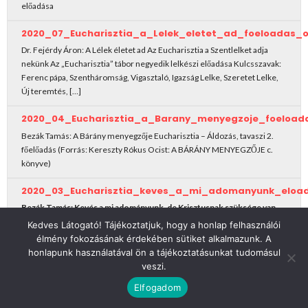
előadása
2020_07_Eucharisztia_a_Lelek_eletet_ad_foeloadas_
Dr. Fejérdy Áron: A Lélek életet ad Az Eucharisztia a Szentlelket adja
nekünk Az „Eucharisztia” tábor negyedik lelkészi előadása Kulcsszavak:
Ferenc pápa, Szentháromság, Vigasztaló, Igazság Lelke, Szeretet Lelke,
Új teremtés, […]
2020_04_Eucharisztia_a_Barany_menyegzoje_foeloada
Bezák Tamás: A Bárány menyegzője Eucharisztia – Áldozás, tavaszi 2.
főelőadás (Forrás: Kereszty Rókus Ocist: A BÁRÁNY MENYEGZŐJE c.
könyve)
2020_03_Eucharisztia_keves_a_mi_adomanyunk_eload
Bezák Tamás:
Kevés a mi adományunk, de Krisztusnak szüksége van
erre a kevésre!
Kedves Látogató! Tájékoztatjuk, hogy a honlap felhasználói
Eucharisztia, oltár, adomány, áldozat, élet, étel, kenyér, bor,felajánlás,
élmény fokozásának érdekében sütiket alkalmazunk. A
ajándék, ima, a kenyér megtörése, áldozás, mise
honlapunk használatával ön a tájékoztatásunkat tudomásul
veszi.
2019_10_mindenunk_amink_van_Istene_foeloadas_ossz
Elfogadom
Mindenünk, amink van, Istené… Visszaadhatunk valamit? – főelőadás
Szerző/szerkesztő: Bezák Tamás