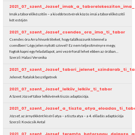
2021_07_szent_Jozsef_imak_a_taborelokesziton_ima_
Imák a táborelőkészítőn – a kisebb testvérek közös imái a táborelőkészítő
két estéjén
2021_07_szent_Jozsef_csendes_ora_ima_ti_tabor
Csendes óra Arra hívunk titeket, hogy találkozzunk Istennel a
csendben! Légy jelen nyitott szívvel! Ez nem teljesítményre megy,
fogtok kapni egy feladatlapot, ami vezérfonál lehet ebben az órában…
Szerző: Halasi Veronika
2021_07_szent_Jozsef_tabori_jelenet_szindarab_ti_ta
Jelenet: fiatalok beszélgetnek
2021_07_szent_Jozsef_lelkiiv_lelkiiv_ti_tabor
A Szent József tábor lelkiívének tiszás adaptációja.
2021_07_szent_Jozsef_a_tiszta_atya_eloadas_ti_tab
József, az árnyékként kísérő atya – a tiszta atya – a 4. előadás adaptációja
Szerző: Kovácsik Antal
2021_07_szent_Jozsef_teremto_batorsagu_dolgozo_a