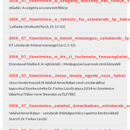
2014_07_Szentmise_a_szegeny_asszony_ket_fillerje_
előadás: A szegény asszony két fillérje
2014_07_Szentmise_a_tekozlo_fiu_szindarab_tp_tabo
1.előadás (A tékozló fiú Lk,15,11-32)
2014_07_Szentmise_a_kanai_menyegzo_szindarab_tp
KT színdarab: A kánai menyegző (Jn 2,1-12)
2014_07_Szentmise_a_kis_Li_tortenete_tanusagtetel
Emmánuel Maillard: A rejtőzködő – Medjugorjei Gyermek című könyvből
2014_07_Szentmise_Jezus_levele_egyeb_ossz_tabor
Jézus levele hozzád (A Valahol Amerikában című színdarabhoz
kapcsolva) Szerkesztette Dr. Farkas László atya a 2014-es Szentmise
táborhoz (Tábor neve: Beavatás az ÉLETBE)
2014_07_Szentmise_valahol_Amerikaban_szindarab_e
Valahol Amerikában – színdarab (feldolgozó kiscsoportos kérdésekkel)
Szerző: Dr. Farkas László