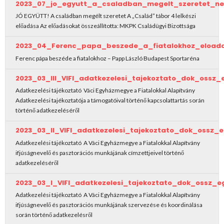
2023_07_jo_egyutt_a_csaladban_megelt_szeretet_ne
JÓ EGYÜTT! A családban megélt szeretet A „Család” tábor 4 lelkészi
előadása Az előadásokat összeállította: MKPK Családügyi Bizottsága
2023_04_Ferenc_papa_beszede_a_fiatalokhoz_eload
Ferenc pápa beszéde a fiatalokhoz – Papp László Budapest Sportaréna
2023_03_III_VIFI_adatkezelesi_tajekoztato_dok_ossz_
Adatkezelési tájékoztató Váci Egyházmegye a Fiatalokkal Alapítvány
Adatkezelési tajékoztatója a támogatóival történő kapcsolattartás során
történő adatkezeléséről
2023_03_II_VIFI_adatkezelesi_tajekoztato_dok_ossz_
Adatkezelési tájékoztató A Váci Egyházmegye a Fiatalokkal Alapítvány
ifjúságnevelő és pasztorációs munkájának címzettjeivel történő
adatkezeléséről
2023_03_I_VIFI_adatkezelesi_tajekoztato_dok_ossz_e
Adatkezelési tájékoztató A Váci Egyházmegye a Fiatalokkal Alapítvány
ifjúságnevelő és pasztorációs munkájának szervezése és koordinálása
során történő adatkezelésről