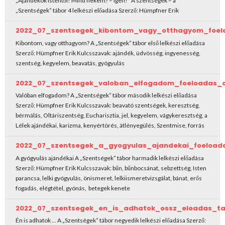
„Ajándékok Istentől! Mind nekem? – Igen!” A szentségek – a
„Szentségek” tábor 4 lelkészi előadása Szerző: Hümpfner Erik
2022_07_szentsegek_kibontom_vagy_otthagyom_foel
Kibontom, vagy otthagyom? A „Szentségek” tábor első lelkészi előadása
Szerző: Hümpfner Erik Kulcsszavak: ajándék, üdvösség, ingyenesség,
szentség, kegyelem, beavatás, gyógyulás
2022_07_szentsegek_valoban_elfogadom_foeloadas_
Valóban elfogadom? A „Szentségek” tábor második lelkészi előadása
Szerző: Hümpfner Erik Kulcsszavak: beavató szentségek, keresztség,
bérmálás, Oltáriszentség, Eucharisztia, jel, kegyelem, vágykeresztség, a
Lélek ajándékai, karizma, kenyértörés, átlényegülés, Szentmise, forrás
2022_07_szentsegek_a_gyogyulas_ajandekai_foeload
A gyógyulás ajándékai A „Szentségek” tábor harmadik lelkészi előadása
Szerző: Hümpfner Erik Kulcsszavak: bűn, bűnbocsánat, sebzettség, Isten
parancsa, lelki gyógyulás, önismeret, lelkiismeretvizsgálat, bánat, erős
fogadás, elégtétel, gyónás, betegek kenete
2022_07_szentsegek_en_is_adhatok_ossz_eloadas_ta
Én is adhatok … A „Szentségek” tábor negyedik lelkészi előadása Szerző: