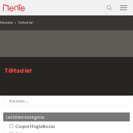
Főoldal
Töltsd le!
Töltsd le!
Letöltési kategória
Csoportfoglalkozás