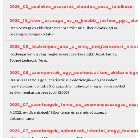
2023_03_cselekvo_szeretet_eloadas_ossz_talalkozo
2022_10_Isten_orszaga_es_a_kisebb_testver_ppt_el
Isten országa és a kisebb testvér Szerző: Kuris Tibor előadás, ppt az
összrégiós lelkigyakorlaton
2022_09_kozbenjaro_ima_a_vilag_megtereseert_eloa
Közbenjáró ima a világ megtéréséért Szerkesztő(k): Bezák Tamás,
Tóthné Ledniczki Teréz
2022_09_szempontok_egy_eucharisztikus_ekkleziológ
Dr Farkas László: Egy eucharisztikus ekkleziológia kidolgozásához
nyerhető szempontok a XX. századi tanítóhivatali megnyilatkozásokból
és ökumenikus párbeszédből (2005)
2022_07_szentsegek_tema_es_esemenyosszegzo_oss
A 2022. évi „Szentségek” tábor téma- és eseményösszegző
dokumentuma
2022_07_szentsegek_ajándékok_Istentol_negy_foeloa