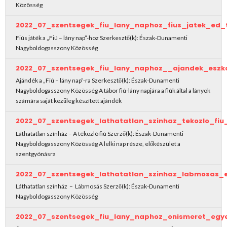
Közösség
2022_07_szentsegek_fiu_lany_naphoz_fius_jatek_ed_
Fiús játék a „Fiú – lány nap”-hoz Szerkesztő(k): Észak-Dunamenti
Nagyboldogasszony Közösség
2022_07_szentsegek_fiu_lany_naphoz__ajandek_eszk
Ajándék a „Fiú – lány nap”-ra Szerkesztő(k): Észak-Dunamenti
Nagyboldogasszony Közösség A tábor fiú-lány napjára a fiúk által a lányok
számára saját kezűleg készített ajándék
2022_07_szentsegek_lathatatlan_szinhaz_tekozlo_fi
Láthatatlan színház – A tékozló fiú Szerző(k): Észak-Dunamenti
Nagyboldogasszony Közösség A lelki nap része, előkészület a
szentgyónásra
2022_07_szentsegek_lathatatlan_szinhaz_labmosas_
Láthatatlan színház – Lábmosás Szerző(k): Észak-Dunamenti
Nagyboldogasszony Közösség
2022_07_szentsegek_fiu_lany_naphoz_onismeret_egy