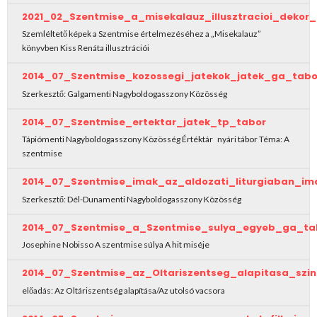
2021_02_Szentmise_a_misekalauz_illusztracioi_deko
Szemléltető képek a Szentmise értelmezéséhez a „Misekalauz”
könyvben Kiss Renáta illusztrációi
2014_07_Szentmise_kozossegi_jatekok_jatek_ga_tabo
Szerkesztő: Galgamenti Nagyboldogasszony Közösség
2014_07_Szentmise_ertektar_jatek_tp_tabor
Tápiómenti Nagyboldogasszony Közösség Értéktár nyári tábor Téma: A
szentmise
2014_07_Szentmise_imak_az_aldozati_liturgiaban_i
Szerkesztő: Dél-Dunamenti Nagyboldogasszony Közösség
2014_07_Szentmise_a_Szentmise_sulya_egyeb_ga_ta
Josephine Nobisso A szentmise súlya A hit miséje
2014_07_Szentmise_az_Oltariszentseg_alapitasa_szi
előadás: Az Oltáriszentség alapítása/Az utolsó vacsora