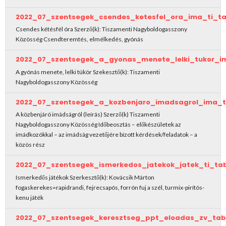
2022_07_szentsegek_csendes_ketesfel_ora_ima_ti_t
Csendes kétésfél óra Szerző(k): Tiszamenti Nagyboldogasszony
Közösség Csendteremtés, elmélkedés, gyónás
2022_07_szentsegek_a_gyonas_menete_lelki_tukor_i
A gyónás menete, lelki tükör Szekesztő(k): Tiszamenti
Nagyboldogasszony Közösség
2022_07_szentsegek_a_kozbenjaro_imadsagrol_ima_t
A közbenjáró imádságról (leírás) Szerző(k) Tiszamenti
Nagyboldogasszony Közösség Időbeosztás – előkészületek az
imádkozókkal – az imádság vezetőjére bízott kérdések/feladatok – a
közös rész
2022_07_szentsegek_ismerkedos_jatekok_jatek_ti_ta
Ismerkedős játékok Szerkesztő(k): Kovácsik Márton
fogaskerekes=rapidrandi, fejrecsapós, forrón fuj a szél, turmix-pirítós-
kenu játék
2022_07_szentsegek_keresztseg_ppt_eloadas_zv_tab