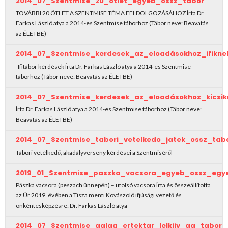
2014_07_Szentmise_20_otlet_egyeb_ossz_tabor
TOVÁBBI 20 ÖTLET A SZENTMISE TÉMA FELDOLGOZÁSÁHOZ Írta Dr.
Farkas László atya a 2014-es Szentmise táborhoz (Tábor neve: Beavatás
az ÉLETBE)
2014_07_Szentmise_kerdesek_az_eloadásokhoz_ifikne
Ifitábor kérdések Írta Dr. Farkas László atya a 2014-es Szentmise
táborhoz (Tábor neve: Beavatás az ÉLETBE)
2014_07_Szentmise_kerdesek_az_eloadásokhoz_kicsik
Írta Dr. Farkas László atya a 2014-es Szentmise táborhoz (Tábor neve:
Beavatás az ÉLETBE)
2014_07_Szentmise_tabori_vetelkedo_jatek_ossz_tab
Tábori vetélkedő, akadályverseny kérdései a Szentmiséről
2019_01_Szentmise_paszka_vacsora_egyeb_ossz_egy
Pászka vacsora (peszach ünnepén) – utolsó vacsora Írta és összeállította
az Úr 2019. évében a Tisza menti Kovászoló ifjúsági vezető és
önkéntesképzésre: Dr. Farkas László atya
2014_07_Szentmise_galga_ertektar_lelkiiv_ga_tabor