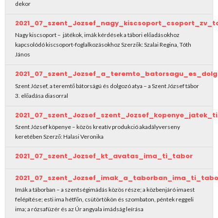
dekor
2021_07_szent_Jozsef_nagy_kiscsoport_csoport_zv_t
Nagy kiscsoport – játékok, imák kérdések a tábori előadásokhoz
kapcsolódó kiscsoport-foglalkozásokhoz Szerzők: Szalai Regina, Tóth
János
2021_07_szent_Jozsef_a_teremto_batorsagu_es_dol
Szent József, a teremtő bátorságú és dolgozó atya – a Szent József tábor
3. előadása diasorral
2021_07_szent_Jozsef_szent_Jozsef_kopenye_jatek_t
Szent József köpenye – közös kreatív produkció akadályverseny
keretében Szerző: Halasi Veronika
2021_07_szent_Jozsef_kt_avatas_ima_ti_tabor
2021_07_szent_Jozsef_imak_a_taborban_ima_ti_tabo
Imák a táborban – a szentségimádás közös része; a közbenjáró imaest
felépítése; esti ima hétfőn, csütörtökön és szombaton, péntek reggeli
ima; a rózsafüzér és az Úr angyala imádság leírása