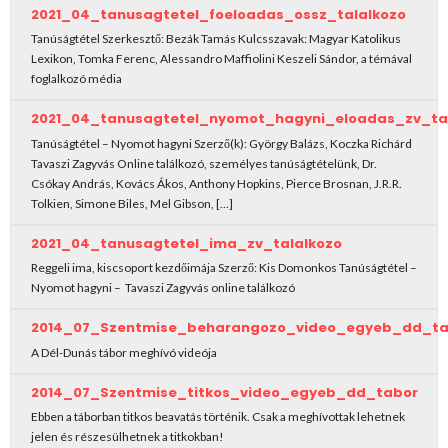
2021_04_tanusagtetel_foeloadas_ossz_talalkozo
Tanúságtétel Szerkesztő: Bezák Tamás Kulcsszavak: Magyar Katolikus
Lexikon, Tomka Ferenc, Alessandro Maffiolini Keszeli Sándor, a témával
foglalkozó média
2021_04_tanusagtetel_nyomot_hagyni_eloadas_zv_ta
Tanúságtétel – Nyomot hagyni Szerző(k): György Balázs, Koczka Richárd
Tavaszi Zagyvás Online találkozó, személyes tanúságtételünk, Dr.
Csókay András, Kovács Ákos, Anthony Hopkins, Pierce Brosnan, J.R.R.
Tolkien, Simone Biles, Mel Gibson, […]
2021_04_tanusagtetel_ima_zv_talalkozo
Reggeli ima, kiscsoport kezdőimája Szerző: Kis Domonkos Tanúságtétel –
Nyomot hagyni – Tavaszi Zagyvás online találkozó
2014_07_Szentmise_beharangozo_video_egyeb_dd_ta
A Dél-Dunás tábor meghívó videója
2014_07_Szentmise_titkos_video_egyeb_dd_tabor
Ebben a táborban titkos beavatás történik. Csak a meghívottak lehetnek
jelen és részesülhetnek a titkokban!