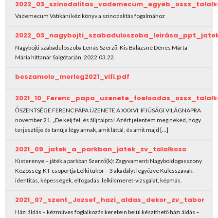
2022_03_szinodalitas_vademecum_egyeb_ossz_talalk
Vademecum Vatikáni kézikönyv a szinodalitás fogalmához
2022_03_nagybojti_szabaduloszoba_leirása_ppt_jat
Nagyböjti szabadulószoba Leírás Szerző: Kis Balázsné Dénes Márta
Mária hittanár Salgótarján, 2022.03.22.
beszamolo_merleg2021_vifi.pdf
2021_10_Ferenc_papa_uzenete_foeloadas_ossz_talalk
ŐSZENTSÉGE FERENC PÁPA ÜZENETE A XXXVI. IFJÚSÁGI VILÁGNAPRA
november 21. „De kelj fel, és állj talpra! Azért jelentem meg neked, hogy
terjesztője és tanúja légy annak, amit láttál, és amit majd […]
2021_09_jatek_a_parkban_jatek_zv_talalkozo
Kisterenye – játék a parkban Szerző(k): Zagyvamenti Nagyboldogasszony
Közösség KT-csoportja Lelki tükör – 3 akadályt legyőzve Kulcsszavak:
identitás, képességek, elfogadás, lelkiismeret-vizsgálat, képmás.
2021_07_szent_Jozsef_hazi_aldas_dekor_zv_tabor
Házi áldás – kézműves foglalkozás keretein belül készíthető házi áldás –