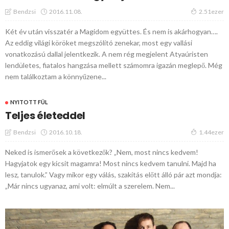
2016.11.08.
Bendzsi
2.51ezer
Két év után visszatér a Magidom együttes. És nem is akárhogyan….
Az eddig világi köröket megszólító zenekar, most egy vallási
vonatkozású dallal jelentkezik. A nem rég megjelent Atyaúristen
lendületes, fiatalos hangzása mellett számomra igazán meglepő. Még
nem találkoztam a könnyűzene...
NYITOTT FÜL
Teljes életeddel
2016.10.18.
Bendzsi
1.44ezer
Neked is ismerősek a következők? „Nem, most nincs kedvem!
Hagyjatok egy kicsit magamra! Most nincs kedvem tanulni. Majd ha
lesz, tanulok.” Vagy mikor egy válás, szakítás előtt álló pár azt mondja:
„Már nincs ugyanaz, ami volt: elmúlt a szerelem. Nem...