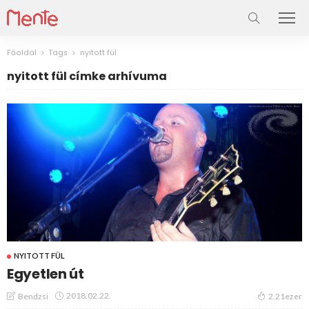
Főoldal
Tags
nyitott fül
nyitott fül címke arhívuma
NYITOTT FÜL
Egyetlen út
2018.02.22.
Bendzsi
2.21ezer