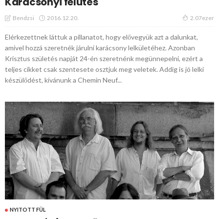
Karácsonyi felütés
2016.12.20.
Bendzsi
2.07ezer
Elérkezettnek láttuk a pillanatot, hogy elővegyük azt a dalunkat,
amivel hozzá szeretnék járulni karácsony lelkületéhez. Azonban
Krisztus születés napját 24-én szeretnénk megünnepelni, ezért a
teljes cikket csak szentesete osztjuk meg veletek. Addig is jó lelki
készülődést, kívánunk a Chemin Neuf...
NYITOTT FÜL