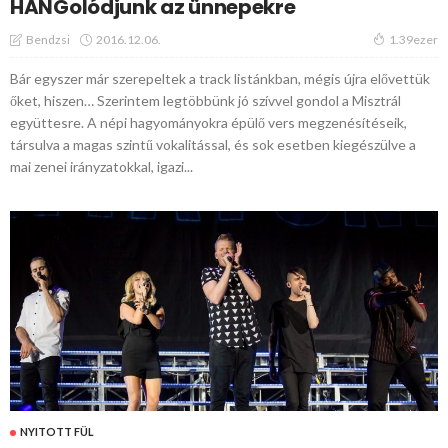
HANGolódjunk az ünnepekre
2016.12.06.
Bendzsi
1.39ezer
Bár egyszer már szerepeltek a track listánkban, mégis újra elővettük
őket, hiszen… Szerintem legtöbbünk jó szívvel gondol a Misztrál
együttesre. A népi hagyományokra épülő vers megzenésítéseik,
társulva a magas szintű vokalitással, és sok esetben kiegészülve a
mai zenei irányzatokkal, igazi...
NYITOTT FÜL