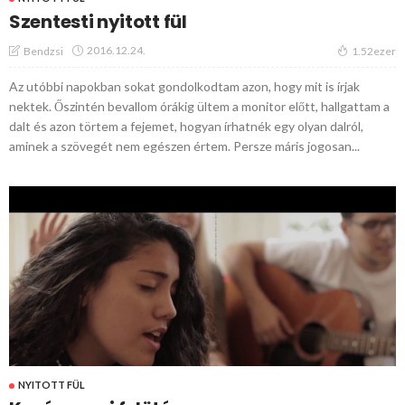
Szentesti nyitott fül
2016.12.24.
Bendzsi
1.52ezer
Az utóbbi napokban sokat gondolkodtam azon, hogy mit is írjak
nektek. Őszintén bevallom órákig ültem a monitor előtt, hallgattam a
dalt és azon törtem a fejemet, hogyan írhatnék egy olyan dalról,
aminek a szövegét nem egészen értem. Persze máris jogosan...
NYITOTT FÜL