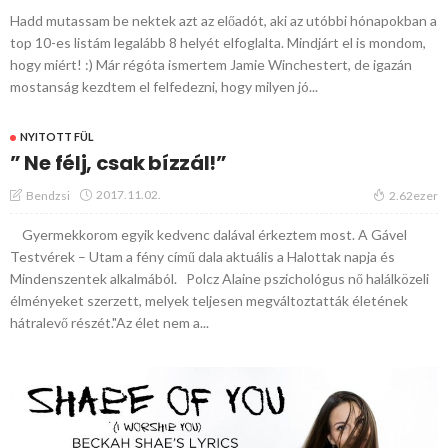
Hadd mutassam be nektek azt az előadót, aki az utóbbi hónapokban a
top 10-es listám legalább 8 helyét elfoglalta. Mindjárt el is mondom,
hogy miért! :) Már régóta ismertem Jamie Winchestert, de igazán
mostanság kezdtem el felfedezni, hogy milyen jó...
NYITOTT FÜL
” Ne félj, csak bízzál!”
2017.11.02.
Bendzsi
2.62ezer
Gyermekkorom egyik kedvenc dalával érkeztem most. A Gável
Testvérek – Utam a fény című dala aktuális a Halottak napja és
Mindenszentek alkalmából. Polcz Alaine pszichológus nő halálközeli
élményeket szerzett, melyek teljesen megváltoztatták életének
hátralevő részét."Az élet nem a...