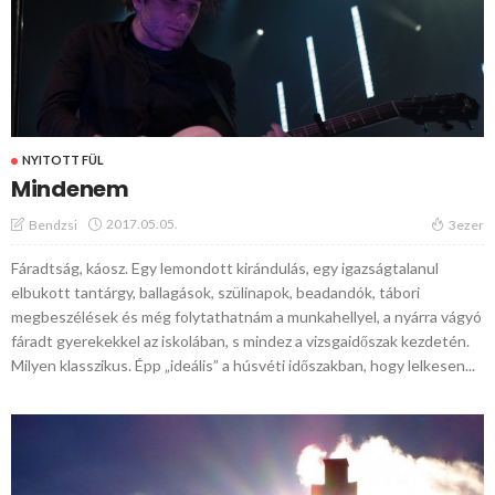
NYITOTT FÜL
Mindenem
2017.05.05.
Bendzsi
3ezer
Fáradtság, káosz. Egy lemondott kirándulás, egy igazságtalanul
elbukott tantárgy, ballagások, szülinapok, beadandók, tábori
megbeszélések és még folytathatnám a munkahellyel, a nyárra vágyó
fáradt gyerekekkel az iskolában, s mindez a vizsgaidőszak kezdetén.
Milyen klasszikus. Épp „ideális” a húsvéti időszakban, hogy lelkesen...