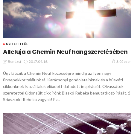
NYITOTT FÜL
Alleluja a Chemin Neuf hangszerelésében
2017.04.16.
Bendzsi
3.05ezer
Úgy látszik a Chemin Neuf közösségre mindig az ilyen nagy
ünnepekkor találunk rá. Karácsonyi gondolatainknak és a húsvéti
cikkünknek is az általuk előadott dal adott inspirációt. Olvassátok
szeretettel újdonsült cikk írónk Blaskó Rebeka bemutatkozó írását. :)
Sziasztok! Rebeka vagyok! Ez...