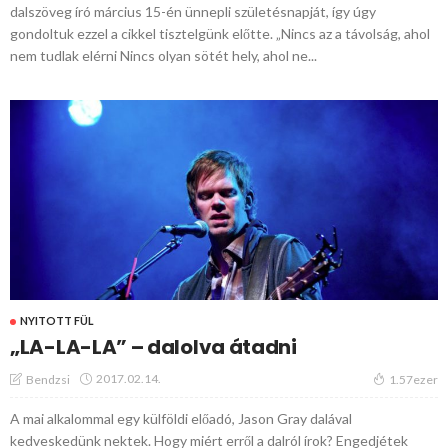
dalszöveg író március 15-én ünnepli születésnapját, így úgy
gondoltuk ezzel a cikkel tisztelgünk előtte. „Nincs az a távolság, ahol
nem tudlak elérni Nincs olyan sötét hely, ahol ne...
NYITOTT FÜL
„LA-LA-LA” – dalolva átadni
2017.02.14.
Bendzsi
1.57ezer
A mai alkalommal egy külföldi előadó, Jason Gray dalával
kedveskedünk nektek. Hogy miért erről a dalról írok? Engedjétek