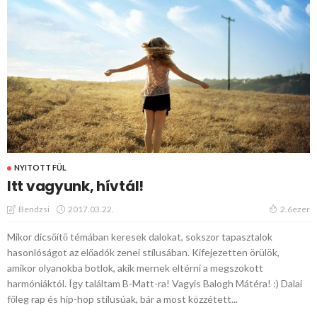
NYITOTT FÜL
Itt vagyunk, hívtál!
2017.03.22.
Bendzsi
2.6ezer
Mikor dicsőítő témában keresek dalokat, sokszor tapasztalok
hasonlóságot az előadók zenei stílusában. Kifejezetten örülök,
amikor olyanokba botlok, akik mernek eltérni a megszokott
harmóniáktól. Így találtam B-Matt-ra! Vagyis Balogh Mátéra! :) Dalai
főleg rap és hip-hop stílusúak, bár a most közzétett...