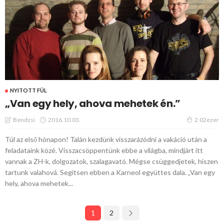
NYITOTT FÜL
„Van egy hely, ahova mehetek én.”
2016.10.03.
Bendzsi
2.02ezer
Túl az első hónapon! Talán kezdünk visszarázódni a vakáció után a
feladataink közé. Visszacsöppentünk ebbe a világba, mindjárt itt
vannak a ZH-k, dolgozatok, szalagavató. Mégse csüggedjetek, hiszen
tartunk valahová. Segítsen ebben a Karneol együttes dala. „Van egy
hely, ahova mehetek...
1
2