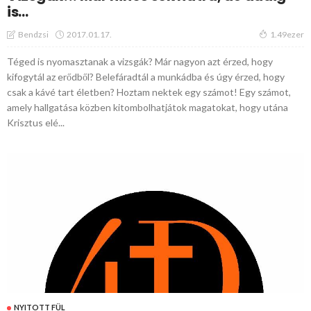
is…
2017.01.17.
Bendzsi
1.49ezer
Téged is nyomasztanak a vizsgák? Már nagyon azt érzed, hogy
kifogytál az erődből? Belefáradtál a munkádba és úgy érzed, hogy
csak a kávé tart életben? Hoztam nektek egy számot! Egy számot,
amely hallgatása közben kitombolhatjátok magatokat, hogy utána
Krisztus elé...
NYITOTT FÜL