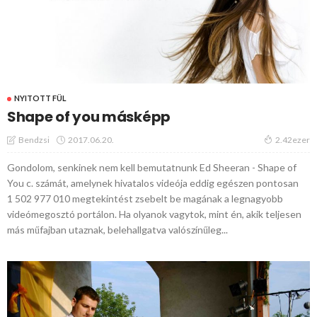
NYITOTT FÜL
Shape of you másképp
2017.06.20.
Bendzsi
2.42ezer
Gondolom, senkinek nem kell bemutatnunk Ed Sheeran - Shape of
You c. számát, amelynek hivatalos videója eddig egészen pontosan
1 502 977 010 megtekintést zsebelt be magának a legnagyobb
videómegosztó portálon. Ha olyanok vagytok, mint én, akik teljesen
más műfajban utaznak, belehallgatva valószínűleg...