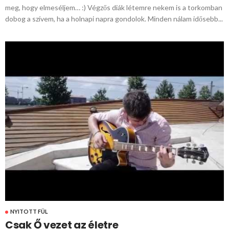
meg, hogy elmeséljem… :) Végzős diák létemre nekem is a torkomban
dobog a szívem, ha a holnapi napra gondolok. Minden nálam idősebb...
NYITOTT FÜL
Csak Ő vezet az életre