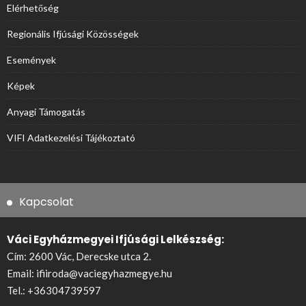
Elérhetőség
Regionális Ifjúsági Közösségek
Események
Képek
Anyagi Támogatás
VIFI Adatkezelési Tájékoztató
Kapcsolat
Váci Egyházmegyei Ifjúsági Lelkészség:
Cím: 2600 Vác, Derecske utca 2.
Email:
ifiiroda@vaciegyhazmegye.hu
Tel.:
+36304739597