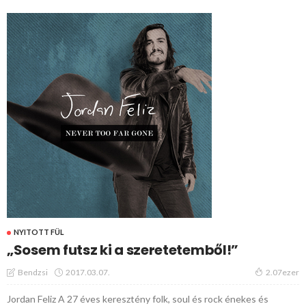
NYITOTT FÜL
„Sosem futsz ki a szeretetemből!”
2017.03.07.
Bendzsi
2.07ezer
Jordan Feliz A 27 éves keresztény folk, soul és rock énekes és