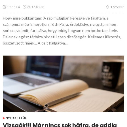
2017.01.31.
Bendzsi
1.52ezer
Hogy mire bukkantam! A rap műfajban keresgélve találtam, a
számomra még ismeretlen Tóth Pálra. Érdeklődve nyitottam meg
sorba a videóit, furcsálva, hogy eddig hogyan nem botlottam bele.
Dalainak egész tárháza hirdeti Isten dicsőségét. Kellemes lüktetés,
összefűzött rímek... A dalt hallgatva,...
NYITOTT FÜL
Vizsgák!!! Már nincs sok hátra, de addig