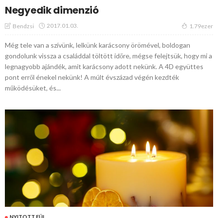
Negyedik dimenzió
2017.01.03.
Bendzsi
1.79ezer
Még tele van a szívünk, lelkünk karácsony örömével, boldogan
gondolunk vissza a családdal töltött időre, mégse felejtsük, hogy mi a
legnagyobb ajándék, amit karácsony adott nekünk. A 4D együttes
pont erről énekel nekünk! A múlt évszázad végén kezdték
működésüket, és...
NYITOTT FÜL