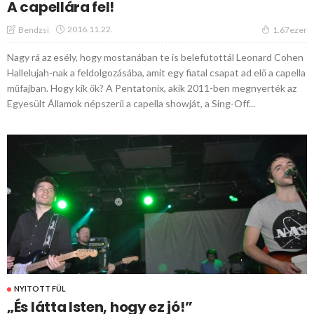
A capellára fel!
2016.11.22.
Bendzsi
1.67ezer
Nagy rá az esély, hogy mostanában te is belefutottál Leonard Cohen
Hallelujah-nak a feldolgozásába, amit egy fiatal csapat ad elő a capella
műfajban. Hogy kik ők? A Pentatonix, akik 2011-ben megnyerték az
Egyesült Államok népszerű a capella showját, a Sing-Off...
NYITOTT FÜL
„És látta Isten, hogy ez jó!”