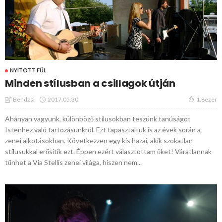
NYITOTT FÜL
Minden stílusban a csillagok útján
2017.05.30.
Bendzsi
1.8ezer
Ahányan vagyunk, különböző stílusokban teszünk tanúságot
Istenhez való tartozásunkról. Ezt tapasztaltuk is az évek során a
zenei alkotásokban. Következzen egy kis hazai, akik szokatlan
stílusukkal erősítik ezt. Éppen ezért választottam őket! Váratlannak
tűnhet a Via Stellis zenei világa, hiszen nem...