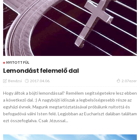
NYITOTT FÜL
Lemondást felemelő dal
2017.04.06.
Bendzsi
2.07ezer
Hogy álltok a böjti lemondással? Remélem segítségetekre lesz ebben
a következő dal. :) A nagyböjti időszak a legbelsőségesebb része az
egyházi évnek. Magunk megtartóztatásával próbálunk nyitottá és
befogadóvá válni Isten felé. Legjobban az Euchariszt dalában találtam
ezt összefoglalva. Csak Jézussal...