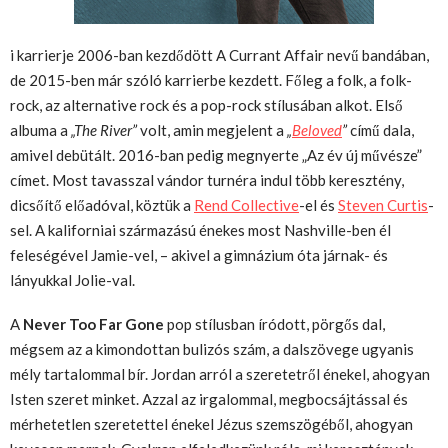
i karrierje 2006-ban kezdődött A Currant Affair nevű bandában,
de 2015-ben már szóló karrierbe kezdett. Főleg a folk, a folk-
rock, az alternative rock és a pop-rock stílusában alkot. Első
albuma a
„The River”
volt, amin megjelent a
„
Beloved
”
című dala,
amivel debütált. 2016-ban pedig megnyerte „Az év új művésze”
címet. Most tavasszal vándor turnéra indul több keresztény,
dicsőítő előadóval, köztük a
Rend Collective
-el és
Steven Curtis
-
sel. A kaliforniai származású énekes most Nashville-ben él
feleségével Jamie-vel, – akivel a gimnázium óta járnak- és
lányukkal Jolie-val.
A
Never Too Far Gone
pop stílusban íródott, pörgős dal,
mégsem az a kimondottan bulizós szám, a dalszövege ugyanis
mély tartalommal bír. Jordan arról a szeretetről énekel, ahogyan
Isten szeret minket. Azzal az irgalommal, megbocsájtással és
mérhetetlen szeretettel énekel Jézus szemszögéből, ahogyan