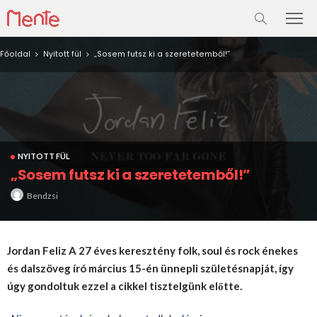
Főoldal
Nyitott fül
„Sosem futsz ki a szeretetemből!”
NYITOTT FÜL
„Sosem futsz ki a szeretetemből!”
Bendzsi
Jordan Feliz A 27 éves keresztény folk, soul és rock énekes
és dalszöveg író március 15-én ünnepli születésnapját, így
úgy gondoltuk ezzel a cikkel tisztelgünk előtte.