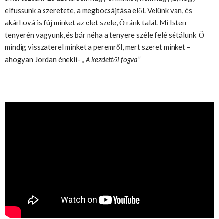
elfussunk a szeretete, a megbocsájtása elől. Velünk van, és
akárhová is fúj minket az élet szele, Ő ránk talál. Mi Isten
tenyerén vagyunk, és bár néha a tenyere széle felé sétálunk, Ő
mindig visszaterel minket a peremről, mert szeret minket –
ahogyan Jordan énekli-
„ A kezdettől fogva”