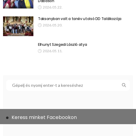
Dabason
2026.05.22.
Taksonyban volt a tanév utolsó DD Találkozója
2026.05.20.
Elhunyt Szegedi László atya
2026.05.11.
Keress minket Facebookon