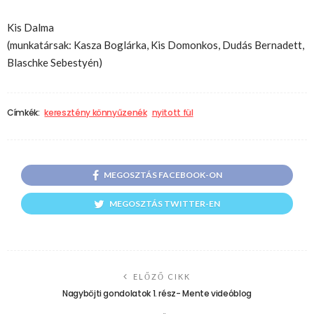
Kis Dalma
(munkatársak: Kasza Boglárka, Kis Domonkos, Dudás Bernadett,
Blaschke Sebestyén)
Címkék:
keresztény könnyűzenék
nyitott fül
MEGOSZTÁS FACEBOOK-ON
MEGOSZTÁS TWITTER-EN
ELŐZŐ CIKK
Nagyböjti gondolatok 1. rész- Mente videóblog