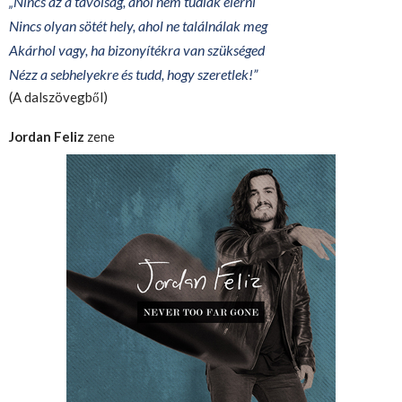
Nincs az a távolság, ahol nem tudlak elérni
„
Nincs olyan sötét hely, ahol ne találnálak meg
Akárhol vagy, ha bizonyítékra van szükséged
Nézz a sebhelyekre és tudd, hogy szeretlek!”
(A dalszövegből)
Jordan Feliz
zene