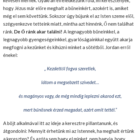
kevesen mernek. Gyakran elfeledkezünk róla, mi keresztények,
hogy Jézus már előre meghalt a bűneinkért, azokért is, amiket
még el sem követtünk. Sokszor úgy bújunk el az Isten szeme elől,
szégyenkezve tetteink miatt, mintha azt hinnénk, Ő nem találhat
ránk.
De Ő ránk akar találni!
A legnagyobb bűneinkkel, a
legnagyobb gyengeségeinkkel, gyarlóságainkkal együtt akarja
megfogni a kezünket és kihúzni minket a sötétből. Jordan erről
énekel:
„ Kezdettől fogva szeretlek,
látom a megsebzett szívedet…
és magányos vagy, de még mindig leplezni akarod ezt,
mert bűnösnek érzed magadat, azért amit tettél.”
A böjt alkalmával itt az ideje a keresztre pillantanunk, és
átgondolni: Mennyit érhetünk mi az Istennek, ha meghalt értünk
a kereszten? És azóta sem hagy el minket, nem hagyja, hogy