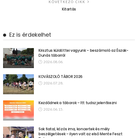
KÖVETKEZŐ CIKK
Kitartás
Ez is érdekelhet
Krisztus küldöttei vagyunk – beszámoló az Észak-
Dunás táborról
2026.08.06.
KOVÁSZOLÓ TÁBOR 2026
2026.07.28.
Kezdődnek a táborok – Itt tudsz jelentkezni
2026.06.15.
Sok fiatal, közös ima, koncertek és mély
beszélgetések – ilyen volt az első Mente Feszt