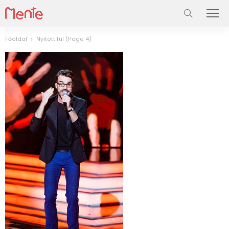
Főoldal
Nyitott fül
(Page 4)