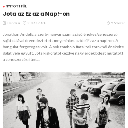
NYITOTT FÜL
Jota az Ez az a Nap!-on
2015.06.01.
Bendzsi
2.51ezer
Jonathan Andelic a szerb-magyar származású énekes/zeneszerző
saját dalával örvendeztetett meg minket az idei Ez az a nap!-on. A
hangulat fergeteges volt. A sok tomboló fiatal teli torokból énekelte
dalát vele együtt. Jota kiskorától kezdve nagy érdeklődést mutatott
a zeneszerzés iránt....