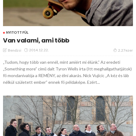
NYITOTT FÜL
Van valami, ami több
2014.12.22.
Bendzsi
2.27ezer
„Tudom, hogy több van ennél, mint amiért mi élünk.” Az eredeti
„Something more” című dalt Tyron Wells írta (Itt meghallgathatjátok)
fő mondanivalója a REMÉNY, az élni akarás. Nick Vujicic „A kéz és láb
nélkül született ember” ennek fő példaképe. Ezért...