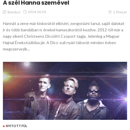
A szél Hanna szemével
2014.10.20.
Bendzsi
1.95ezer
Hannát a zene már kiskorától elkíséri, zongorázni tanul, saját dalokat
ír és több bandában is énekel kamaszkorától kezdve. 2012-től már a
nagy sikerű Christeens Dicsőítő Csoport tagja. Jelenleg a Magyar
Hajnal Énekstúdióba jár. A Dics-suli nyári táborát minden évben
megszervezik...
NYITOTT FÜL