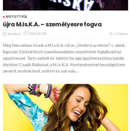
NYITOTT FÜL
újra M.Is.K.A. – személyesre fogva
2015.03.30.
Bendzsi
1.74ezer
Még februárban írtunk a M.Is.K.A.-ról az ,,Utolérni az életet" c. daluk
kapcsán. Ezúttal kicsit személyesebben szeretnénk foglalkozni az
együttessel. Tarts velünk és tekints be egy igazi keresztény banda
életébe! Csadó Balázzsal, a M.Is.K.A. frontemberével beszélgettem
zenéről, motivációról, múltról és sok más...