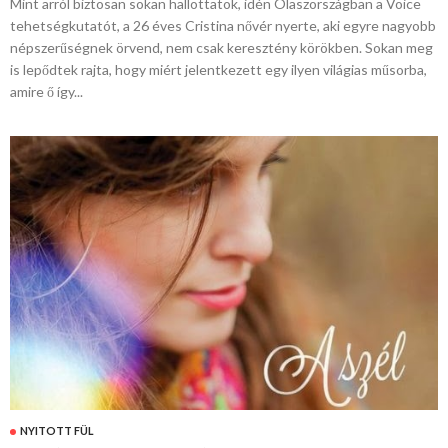
Mint arról biztosan sokan hallottatok, idén Olaszországban a Voice
tehetségkutatót, a 26 éves Cristina nővér nyerte, aki egyre nagyobb
népszerűségnek örvend, nem csak keresztény körökben. Sokan meg
is lepődtek rajta, hogy miért jelentkezett egy ilyen világias műsorba,
amire ő így...
NYITOTT FÜL