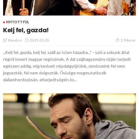
NYITOTT FÜL
Kelj fel, gazda!
2015.01.05.
Bendzsi
2.94ezer
,,Kelj fel, gazda, kelj fel, száll az Isten házadra..." - szól a sokunk által
régről ismert magyar regősének. A dal szájhagyomány útján terjedt
egészen addig, míg kedvelt népdalgyűjtőink, zenészeink fel nem
jegyezték, fel nem dolgozták. Ősisége megmutatkozik
dallamhordozásán, elterjedtségén és...