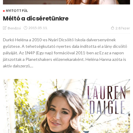
NYITOTT FÜL
Méltó a dicséretünkre
2015.05.11.
Bendzsi
2.87ezer
Durkó Heléna a 2010-es Nyári Dicsőítő Iskola dalversenyének
győztese. A tehetségkutató nyertes dala indította el a lány dicsőítő
pályáját. Az 1N4P (Egy nap) formációval 2011-ben az Ez az a napon
játszottak a Planetshakers előzenekaraként. Heléna Hanna azóta is
aktív dalszerző,...