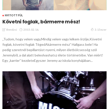
NYITOTT FÜL
Követni foglak, bármerre mész!
2015.02.16.
Bendzsi
3.15ezer
„Tudom, hogy velem vagy,Mindig velem vagy lelkem őrzője,Követni
foglak, követni foglak TégedAkármerre mész” Hallgass bele! Ha
pedig szeretnél bepillantást nyerni, milyen életbölcsesség szól
Jeremyből, a dal alatt beleolvashatsz élete történetébe. Van miért!
Egy „karrier” kezdeteEgyszer Jeremy az iskola konyhájában...