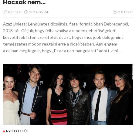
Hacsak nem…
2014.06.24.
Bendzsi
2.81ezer
Azaz Unless: Lendületes dicsőítés, fiatal formációban Debrecenből,
2013-tól. Céljuk, hogy felhasználva a modern lehetőségeket
közvetítsék Isten szeretetét és azt, hogy nincs jobb dolog, mint
természetes módon reagálni erre a dicsőítésben. Ami engem
a dalban megfogott, hogy ,,Ez az a nap-hangulatot" adott, ami...
NYITOTT FÜL