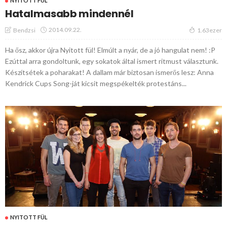
NYITOTT FÜL
Hatalmasabb mindennél
2014.09.22.
Bendzsi
1.63ezer
Ha ősz, akkor újra Nyitott fül! Elmúlt a nyár, de a jó hangulat nem! :P
Ezúttal arra gondoltunk, egy sokatok által ismert ritmust választunk.
Készítsétek a poharakat! A dallam már biztosan ismerős lesz: Anna
Kendrick Cups Song-ját kicsit megspékelték protestáns...
NYITOTT FÜL