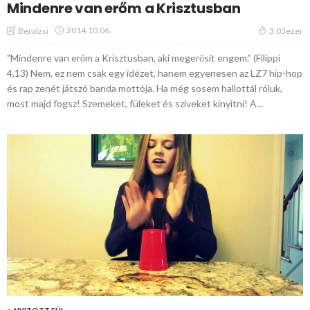
Mindenre van erőm a Krisztusban
2014.10.06.
Bendzsi
3.03ezer
"Mindenre van erőm a Krisztusban, aki megerősít engem." (Filippi
4,13) Nem, ez nem csak egy idézet, hanem egyenesen az LZ7 hip-hop
és rap zenét játszó banda mottója. Ha még sosem hallottál róluk,
most majd fogsz! Szemeket, füleket és szíveket kinyitni! A...