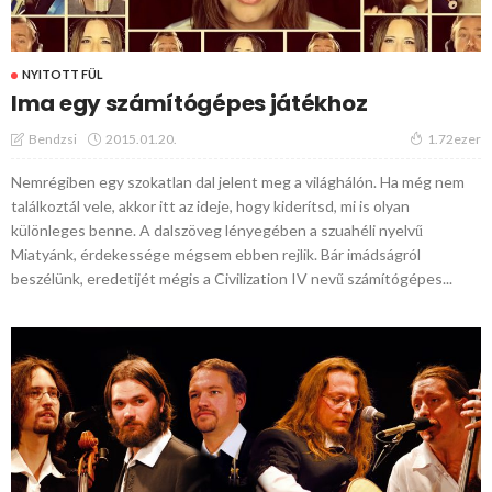
NYITOTT FÜL
Ima egy számítógépes játékhoz
2015.01.20.
Bendzsi
1.72ezer
Nemrégiben egy szokatlan dal jelent meg a világhálón. Ha még nem
találkoztál vele, akkor itt az ideje, hogy kiderítsd, mi is olyan
különleges benne. A dalszöveg lényegében a szuahéli nyelvű
Miatyánk, érdekessége mégsem ebben rejlik. Bár imádságról
beszélünk, eredetijét mégis a Civilization IV nevű számítógépes...