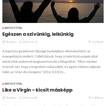
NYITOTT FÜL
Egészen a szívünkig, lelkünkig
2014.11.17.
Bendzsi
1.29ezer
A baptista gyülekezet ifjúsági munkájában elköteleződött az
evangelizáció mellett. Célkitűzésük, hogy a helyi közösségek által
minél több emberrel megismertessék a Megváltót. "Mert minden
értetek van, hogy a kegyelem sokasodjék, és egyre többen adjanak
hálát az Isten dicsőségére." (2Kor 4,15) Ez...
NYITOTT FÜL
Like a Virgin – kicsit másképp
2014.11.03.
Bendzsi
1.49ezer