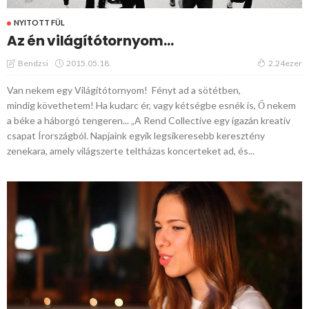
NYITOTT FÜL
Az én világítótornyom…
2015.05.18.
Bendzsi
2.24ezer
Van nekem egy Világítótornyom! Fényt ad a sötétben,
mindig követhetem! Ha kudarc ér, vagy kétségbe esnék is, Ő nekem
a béke a háborgó tengeren... „A Rend Collective egy igazán kreatív
csapat Írországból. Napjaink egyik legsikeresebb keresztény
zenekara, amely világszerte teltházas koncerteket ad, és...