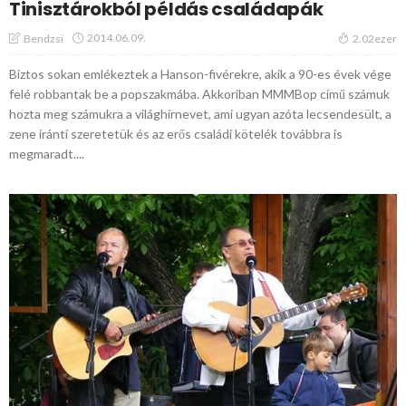
Tinisztárokból példás családapák
2014.06.09.
Bendzsi
2.02ezer
Biztos sokan emlékeztek a Hanson-fivérekre, akik a 90-es évek vége
felé robbantak be a popszakmába. Akkoriban MMMBop című számuk
hozta meg számukra a világhírnevet, ami ugyan azóta lecsendesült, a
zene iránti szeretetük és az erős családi kötelék továbbra is
megmaradt....