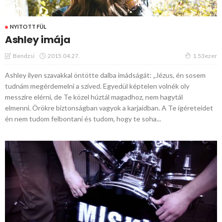
NYITOTT FÜL
Ashley imája
2015.04.27.
Bendzsi
1.53ezer
Ashley ilyen szavakkal öntötte dalba imádságát: „Jézus, én sosem
tudnám megérdemelni a szíved. Egyedül képtelen volnék oly
messzire elérni, de Te közel húztál magadhoz, nem hagytál
elmenni. Örökre biztonságban vagyok a karjaidban. A Te ígéreteidet
én nem tudom felbontani és tudom, hogy te soha...