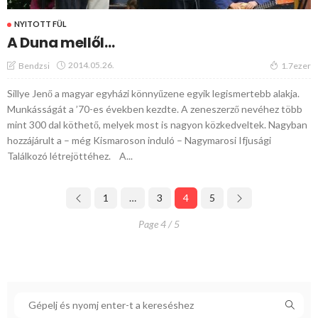
NYITOTT FÜL
A Duna mellől…
2014.05.26.
Bendzsi
1.7ezer
Sillye Jenő a magyar egyházi könnyűzene egyik legismertebb alakja.
Munkásságát a ’70-es években kezdte. A zeneszerző nevéhez több
mint 300 dal köthető, melyek most is nagyon közkedveltek. Nagyban
hozzájárult a – még Kismaroson induló – Nagymarosi Ifjusági
Találkozó létrejöttéhez. A...
1
…
3
4
5
Page 4 / 5