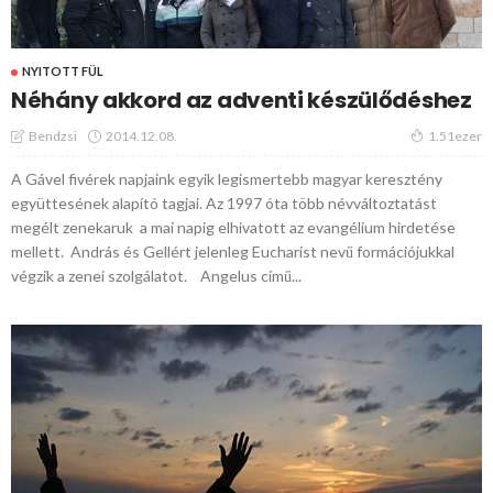
NYITOTT FÜL
Néhány akkord az adventi készülődéshez
2014.12.08.
Bendzsi
1.51ezer
A Gável fivérek napjaink egyik legismertebb magyar keresztény
együttesének alapító tagjai. Az 1997 óta több névváltoztatást
megélt zenekaruk a mai napig elhivatott az evangélium hirdetése
mellett. András és Gellért jelenleg Eucharist nevű formációjukkal
végzik a zenei szolgálatot. Angelus című...