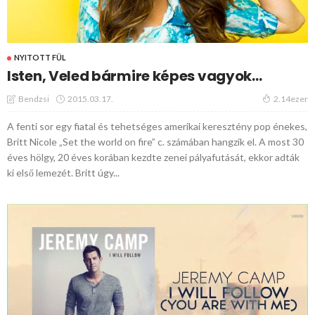
NYITOTT FÜL
Isten, Veled bármire képes vagyok…
2015.03.17.
Bendzsi
2.14ezer
A fenti sor egy fiatal és tehetséges amerikai keresztény pop énekes,
Britt Nicole „Set the world on fire” c. számában hangzik el. A most 30
éves hölgy, 20 éves korában kezdte zenei pályafutását, ekkor adták
ki első lemezét. Britt úgy...