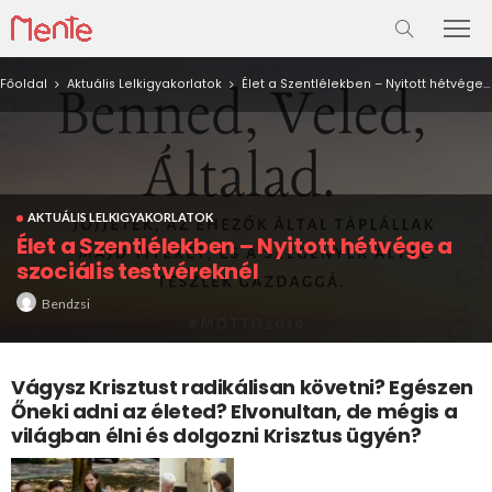
Főoldal
Aktuális Lelkigyakorlatok
Élet a Szentlélekben – Nyitott hétvége a szociális testvéreknél
AKTUÁLIS LELKIGYAKORLATOK
Élet a Szentlélekben – Nyitott hétvége a
szociális testvéreknél
Bendzsi
Vágysz Krisztust radikálisan követni? Egészen
Őneki adni az életed? Elvonultan, de mégis a
világban élni és dolgozni Krisztus ügyén?