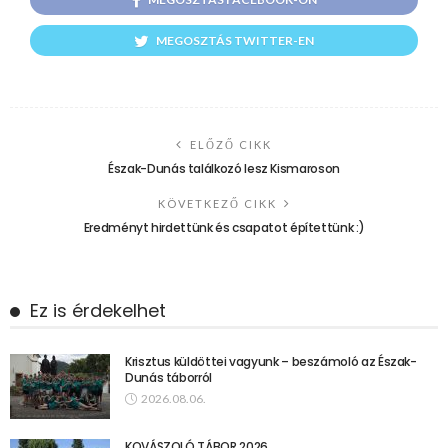
MEGOSZTÁS TWITTER-EN
ELŐZŐ CIKK
Észak-Dunás találkozó lesz Kismaroson
KÖVETKEZŐ CIKK
Eredményt hirdettünk és csapatot építettünk :)
Ez is érdekelhet
Krisztus küldöttei vagyunk – beszámoló az Észak-
Dunás táborról
2026.08.06.
KOVÁSZOLÓ TÁBOR 2026