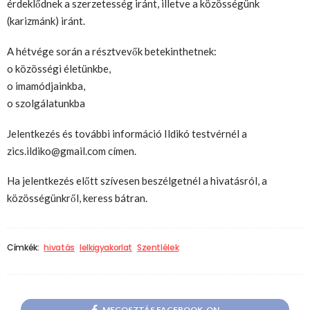
érdeklődnek a szerzetesség iránt, illetve a közösségünk
(karizmánk) iránt.
A hétvége során a résztvevők betekinthetnek:
o közösségi életünkbe,
o imamódjainkba,
o szolgálatunkba
Jelentkezés és további információ Ildikó testvérnél a
zics.ildiko@gmail.com címen.
Ha jelentkezés előtt szívesen beszélgetnél a hivatásról, a
közösségünkről, keress bátran.
Címkék:
hivatás
lelkigyakorlat
Szentlélek
MEGOSZTÁS FACEBOOK-ON