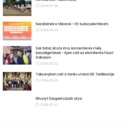
2026.07.28.
Kezdődnek a táborok – Itt tudsz jelentkezni
2026.06.15.
Sok fiatal, közös ima, koncertek és mély
beszélgetések – ilyen volt az első Mente Feszt
Dabason
2026.05.22.
Taksonyban volt a tanév utolsó DD Találkozója
2026.05.20.
Elhunyt Szegedi László atya
2026.05.11.