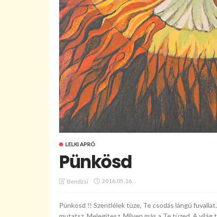
LELKI APRÓ
Pünkösd
2016.05.16.
Bendzsi
Pünkösd !! Szentlélek tüze, Te csodás lángú fuvallat.
mutatsz, Melegítesz. Milyen más a Te tüzed. A világ t