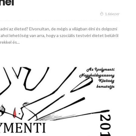
nél
1.66ezer
dni az életed? Elvonultan, de mégis a világban élni és dolgozni
hol lehetőség van arra, hogy a szociális testvéri életet belülről
ekkel és...