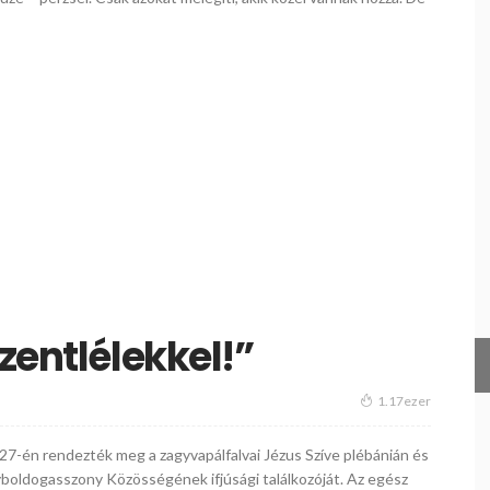
zentlélekkel!”
1.17ezer
s 27-én rendezték meg a zagyvapálfalvai Jézus Szíve plébánián és
boldogasszony Közösségének ifjúsági találkozóját. Az egész