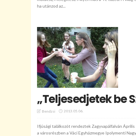
ha utánzod az...
„Teljesedjetek be S
2013.05.06.
Bendzsi
Ifjúsági találkozót rendeztek Zagyvapálfalván Áprili
a városrészben a Váci Egyházmegye Ipolymenti Nagy