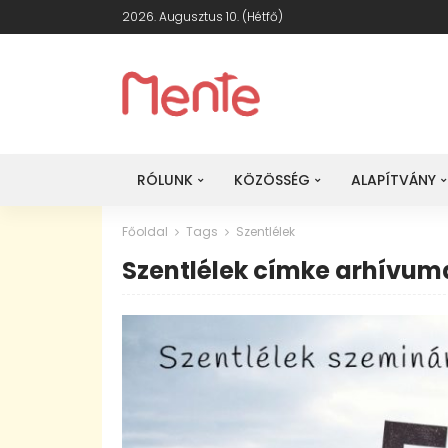
2026. Augusztus 10. (hétfő)
RÓLUNK
KÖZÖSSÉG
ALAPÍTVÁNY
Főoldal
Tags
Szentlélek
Szentlélek címke arhívum