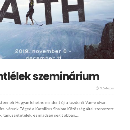
entlélek szeminárium
3.54ezer
tennel? Hogyan lehetne mindent újra kezdeni? Van-e olyan
zára, várunk Téged a Katolikus Shalom Közösség által szervezett
, tanúságtételek, és imádság segít abban,...