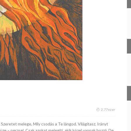
2.77ezer
 Szeretet melege, Mily csodás a Te lángod. Világítasz. Irányt
üze – perzsel. Csak azokat melegíti, akik közel vannak hozzá. De