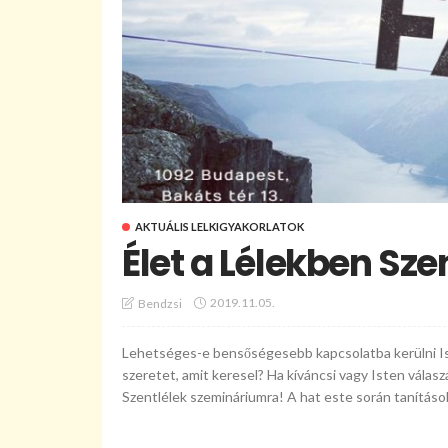
AKTUÁLIS LELKIGYAKORLATOK
Élet a Lélekben Sz
2019.11.05.
Bendzsi
Lehetséges-e bensőségesebb kapcsolatba kerülni Is
szeretet, amit keresel? Ha kíváncsi vagy Isten válas
Szentlélek szemináriumra! A hat este során tanítások