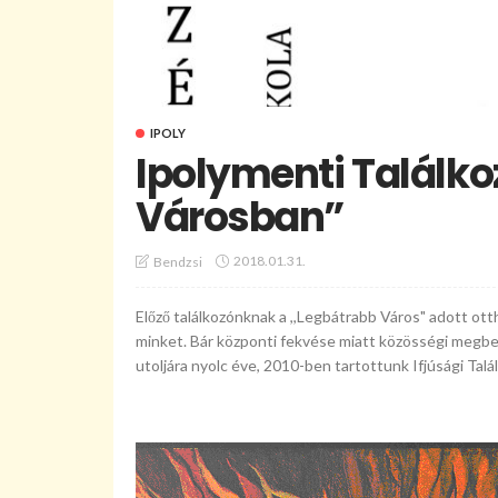
IPOLY
Ipolymenti Találkoz
Városban”
2018.01.31.
Bendzsi
Előző találkozónknak a ,,Legbátrabb Város" adott ott
minket. Bár központi fekvése miatt közösségi megb
utoljára nyolc éve, 2010-ben tartottunk Ifjúsági Talá