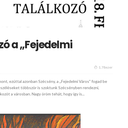
ó a ,,Fejedelmi
1.78ezer
hont, ezúttal azonban Szécsény, a ,,Fejedelmi Város" fogad be
eszéléseket többször is szoktunk Szécsényben rendezni,
lkozót a városban. Nagy öröm tehát, hogy így is...