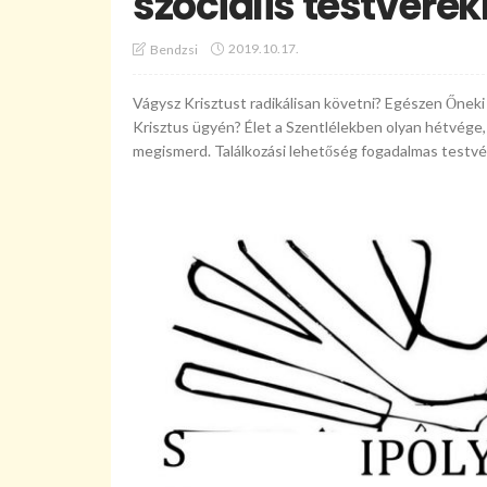
szociális testvérek
2019.10.17.
Bendzsi
Vágysz Krisztust radikálisan követni? Egészen Őneki a
Krisztus ügyén? Élet a Szentlélekben olyan hétvége, a
megismerd. Találkozási lehetőség fogadalmas testvér