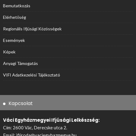
Bemutatkozás
Elérhetőség
Regionális Ifjúsági Közösségek
Események
Képek
Anyagi Támogatás
VIFI Adatkezelési Tájékoztató
Kapcsolat
Váci Egyházmegyei Ifjúsági Lelkészség:
Cím: 2600 Vác, Derecske utca 2.
Email:
ifiiroda@vaciegyhazmegye.hu