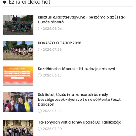
Ez is érdekelhet
Krisztus küldöttei vagyunk – beszámoló az Észak-
Dunás táborról
2026.08.06.
KOVÁSZOLÓ TÁBOR 2026
2026.07.28.
Kezdődnek a táborok – Itt tudsz jelentkezni
2026.06.15.
Sok fiatal, közös ima, koncertek és mély
beszélgetések – ilyen volt az első Mente Feszt
Dabason
2026.05.22.
Taksonyban volt a tanév utolsó DD Találkozója
2026.05.20.