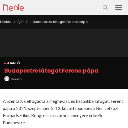
Főoldal
Ajánló
Budapestre látogat Ferenc pápa
AJÁNLÓ
Budapestre látogat Ferenc pápa
Bendzsi
A Szentatya elfogadta a meghívást, és hazánkba látogat. Ferenc
pápa a 2021. szeptember 5-12. közötti budapesti Nemzetközi
Eucharisztikus Kongresszus záróeseményére érkezik
Budapestre.