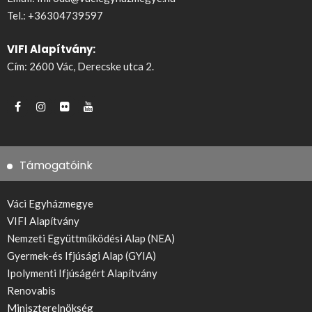
Tel.:
+36304739597
VIFI Alapítvány:
Cím: 2600 Vác, Derecske utca 2.
Támogatóink
Váci Egyházmegye
VIFI Alapítvány
Nemzeti Együttműködési Alap (NEA)
Gyermek-és Ifjúsági Alap (GYIA)
Ipolymenti Ifjúságért Alapítvány
Renovabis
Miniszterelnökség